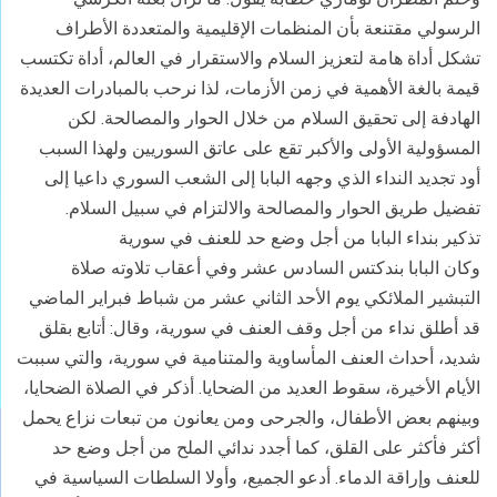
الرسولي مقتنعة بأن المنظمات الإقليمية والمتعددة الأطراف
تشكل أداة هامة لتعزيز السلام والاستقرار في العالم، أداة تكتسب
قيمة بالغة الأهمية في زمن الأزمات، لذا نرحب بالمبادرات العديدة
الهادفة إلى تحقيق السلام من خلال الحوار والمصالحة. لكن
المسؤولية الأولى والأكبر تقع على عاتق السوريين ولهذا السبب
أود تجديد النداء الذي وجهه البابا إلى الشعب السوري داعيا إلى
تفضيل طريق الحوار والمصالحة والالتزام في سبيل السلام.
تذكير بنداء البابا من أجل وضع حد للعنف في سورية
وكان البابا بندكتس السادس عشر وفي أعقاب تلاوته صلاة
التبشير الملائكي يوم الأحد الثاني عشر من شباط فبراير الماضي
قد أطلق نداء من أجل وقف العنف في سورية، وقال: أتابع بقلق
شديد، أحداث العنف المأساوية والمتنامية في سورية، والتي سببت
الأيام الأخيرة، سقوط العديد من الضحايا. أذكر في الصلاة الضحايا،
وبينهم بعض الأطفال، والجرحى ومن يعانون من تبعات نزاع يحمل
أكثر فأكثر على القلق، كما أجدد ندائي الملح من أجل وضع حد
للعنف وإراقة الدماء. أدعو الجميع، وأولا السلطات السياسية في