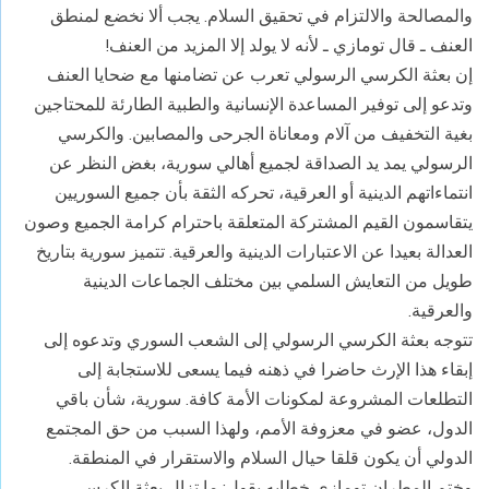
والمصالحة والالتزام في تحقيق السلام. يجب ألا نخضع لمنطق
العنف ـ قال تومازي ـ لأنه لا يولد إلا المزيد من العنف!
إن بعثة الكرسي الرسولي تعرب عن تضامنها مع ضحايا العنف
وتدعو إلى توفير المساعدة الإنسانية والطبية الطارئة للمحتاجين
بغية التخفيف من آلام ومعاناة الجرحى والمصابين. والكرسي
الرسولي يمد يد الصداقة لجميع أهالي سورية، بغض النظر عن
انتماءاتهم الدينية أو العرقية، تحركه الثقة بأن جميع السوريين
يتقاسمون القيم المشتركة المتعلقة باحترام كرامة الجميع وصون
العدالة بعيدا عن الاعتبارات الدينية والعرقية. تتميز سورية بتاريخ
طويل من التعايش السلمي بين مختلف الجماعات الدينية
والعرقية.
تتوجه بعثة الكرسي الرسولي إلى الشعب السوري وتدعوه إلى
إبقاء هذا الإرث حاضرا في ذهنه فيما يسعى للاستجابة إلى
التطلعات المشروعة لمكونات الأمة كافة. سورية، شأن باقي
الدول، عضو في معزوفة الأمم، ولهذا السبب من حق المجتمع
الدولي أن يكون قلقا حيال السلام والاستقرار في المنطقة.
وختم المطران تومازي خطابه يقول: ما تزال بعثة الكرسي