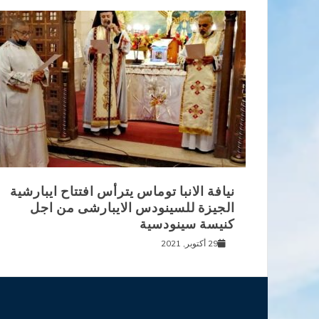
نيافة الانبا توماس يترأس افتتاح ايبارشية
الجيزة للسينودس الايبارشى من اجل
كنيسة سينودسية
29 أكتوبر, 2021