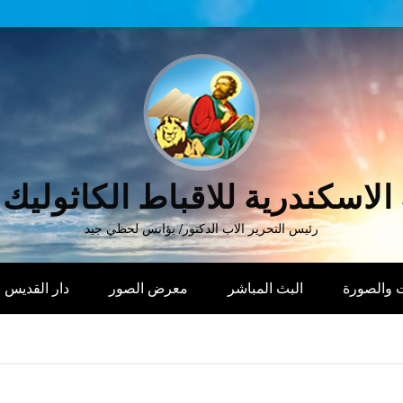
الاسكندرية للاقباط الكاثوليك
رئيس التحرير الاب الدكتور/ يؤانس لحظي جيد
 والصورة
البث المباشر
معرض الصور
دار القديس