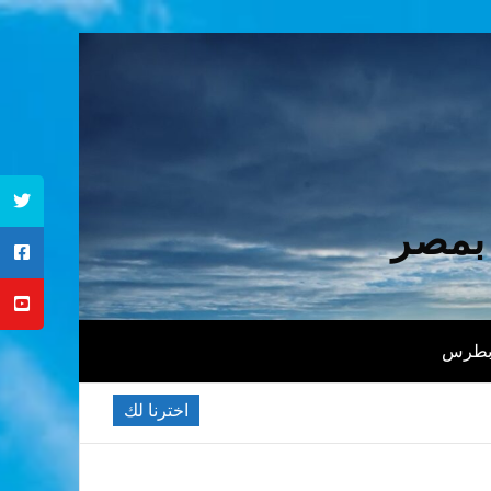
 بمصر
 بطرس
اخترنا لك