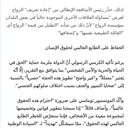
لذلك، حذّر رئيس الأساقفة الإيطالي من "إعادة تعريف" الزواج
لغرض "مساواة العلاقات الأخرى الموجودة حالياً في بعض البلدان
بمؤسسة الزواج" لأنّ ذلك من شأنه "التقليل من قيمة" الزواج أي
"العائلة الطبيعية نفسها" و"إضعافها".
الحفاظ على الطابع العالمي لحقوق الإنسان
برغم تأكيد الكرسي الرسولي أنّ الدولة ملزمة حماية "الحق في
الحياة والحرية والأمن الشخصي" بما يتوافق مع التقرير، إلّا أنّه
يَعتبر "مضللاً" و"غير واضح" تطويرَ هذه الحجة "حصرياً" بالنسبة
إلى "ضحايا التمييز والعنف بسبب اختلاف سلوكهم الجنسي".
وأكّد المونسنيور توماسي على ضرورة "احترام هذه الحقوق
عالمياً"، وأضاف قائلاً: " إذا سمحنا بتطوير قوانين وتخصيصها
لمجموعة معينة من الأشخاص، فإننا سنعرّض للخطر الطابع
العالمي لهذه الحقوق"، ممّا سيشكّل "تهديداً" لـ "السيادة الوطنية