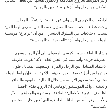
وغير المرتبط بالزواج المعاملة والحقوق نفسها التي تُعطى للثنائي
المكوّن من رجل وامرأة غير مرتبطين بالزواج".
لذا، يُعرب الكرسي الرسولي عن "قلقه" أن يتمكّن المجلس،
وتحت غطاء "الحماية ضد التمييز والعنف اللذين يتعرض لهما الفرد
بسبب الاختلافات في السلوك الجنسي"، من أن "يزعزع" مؤسسة
الزواج "بين رجل وامرأة" "القانونية" و"المقدسة".
وأشار الناطق باسم الكرسي الرسولي إلى أنّ الزواج يسهم
"بطريقة فريدة وأساسية في الخير العام" لأنّه "يقولب طريقة
الاعتماد المتبادل بين الرجل والمرأة، وسعيهما المتبادل طوال
حياتهما من أجل تحقيق الخير أحدهما للآخر". لذا، فإنّ رابط الزواج
محمي "منذ سحيق الأزمنة من خلال التقاليد القانونية والثقافية
والدينية". وأكّد المونسنيور توماسي أنّ الزواج يقدّم "أفضل
الظروف" لتربية الأطفال: "العلاقة المستقرة والمحبّة بين الأمّ
والأب"، وهو "أساس العائلة الطبيعية التي تُعتبر خلية المجتمع
الأساسية".