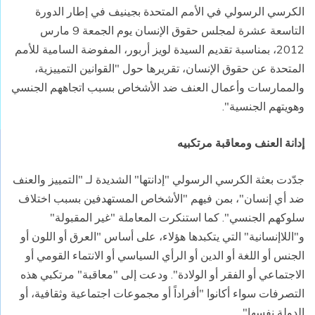
الكرسي الرسولي في الأمم المتحدة بجينيف في إطار الدورة
التاسعة عشرة لمجلس حقوق الإنسان يوم الجمعة 9 مارس
2012، بمناسبة تقديم السيدة لويز أربور، المفوضة السامية للأمم
المتحدة عن حقوق الإنسان، تقريرها حول "القوانين التمييزية،
والممارسات وأعمال العنف ضد الأشخاص بسبب اتجاههم الجنسي
وهويتهم الجنسية".
إدانة العنف ومعاقبة مرتكبيه
جدّدت بعثة الكرسي الرسولي "إدانتها" الشديدة لـ "التمييز والعنف
ضد أي إنسان"، بمن فيهم "الأشخاص المستهدفين بسبب اختلاف
سلوكهم الجنسي". كما استنكرت المعاملة "غير المقبولة"
و"اللاإنسانية" التي يتكبدها هؤلاء، على أساس "العرق أو اللون أو
الجنس أو اللغة أو الدين أو الرأي السياسي أو الانتماء القومي أو
الاجتماعي أو الفقر أو الولادة". ودعت إلى "معاقبة" مرتكبي هذه
التصرفات سواء أكانوا "أفراداً أو مجموعات اجتماعية وثقافية، أو
الدولة نفسها".