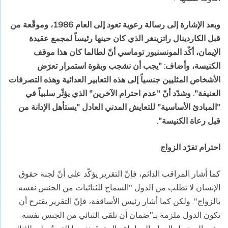
وبعد الإشارة إلى رسالة رعوية تعود إلى العام 1986، وموقّعة من
قبل الكاردينال راتزينغر الذي كان حينها رئيساً لمجمع عقيدة
الإيمان، أكّد المونسنيور توماسي أنّ لطالما كان هذا موقف
الكنيسة، وأضاف: "يجب أن نشجب وبقوة استمرار تعرَض
الأشخاص المثليين جنسياً إلى هذه التعابير العدائية وهذه التصرفات
العنيفة". وشدّد أنّ "عدم احترام الآخرين" الذي يؤثّر سلبياً في
"المبادئ الأساسية" للتعايش المدني العادل "يستأهل الإدانة من
قبل رعاة الكنيسة".
احترام تفرّد الزواج
كما أشار المراقب الدائم، فإنّ التقرير يؤكّد على أنّ لجنة حقوق
الإنسان لا تطلب من الدول "السماح للثنائيات من الجنس نفسه
بالزواج". ولكن كما أشار رئيس الأساقفة، فإنّ التقرير يقترح أن
تكون الدول ملزمة بـ"ضمان أن تلقى الثنائي من الجنس نفسه