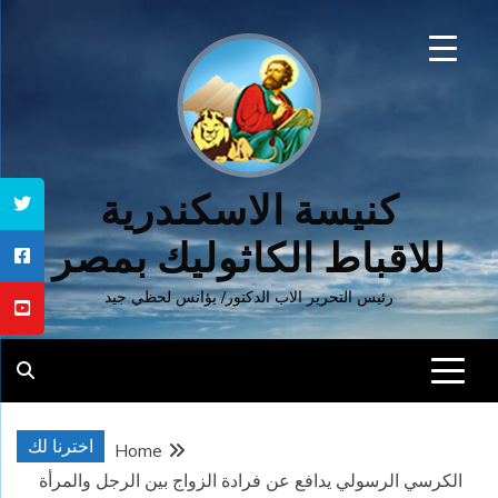
Ski
t
conten
كنيسة الاسكندرية
للاقباط الكاثوليك بمصر
رئيس التحرير الاب الدكتور/ يؤانس لحظي جيد
اخترنا لك
Home
الكرسي الرسولي يدافع عن فرادة الزواج بين الرجل والمرأة