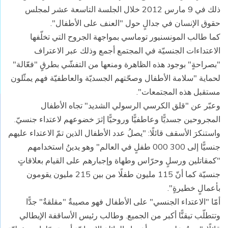
ذلك في 9 مارس 2012 خلال الجلسة التاسعة عشر لمجلس
حقوق الإنسان في جدالٍ حول "العنف على الأطفال".
كما طالب المونسنيور توماسي بمواجهة الجروح التي تخلّفها
الاعتداءات الجنسيّة في المجتمع أجمع وذلك عبر الاعتراف
"بصراحةٍ" بوجود هذه الظاهرة ومنعها من التفشّي بطرقٍ "فعّالة"
لحماية "سلامة الأطفال وصحّتهم الجسديّة والعاطفيّة فهم يمثّلون
مستقبل هذه المجتمعات".
وعبّر عن "قلق الكرسي الرسولي الشديد" تجاه الأطفال
المجروحين جسديًّا وعاطفيًّا وروحيًّا إثرَ خضوعهم لاعتداء جنسيّ.
واستنكرَ الأسقف قائلًا: "يصلُ عدد الأطفال الذين تمّ الاعتداء عليهم
جنسيًّا إلى 300 000 طفلٍ في العالم" وهو يدينُ استخدامهم
"كمقاتلين ورسلٍ وحرّاس وطهاة وإجبارهم على القيام بعلاقاتٍ
جنسيّة كما أنّ 115 مليون طفلًا من بين 215 مليون يقومون
بأعمالٍ خطيرةٍ".
أمّا "الاعتداء الجنسي" على الأطفال فهو مصيبةٌ "مقلقةٌ" جدًّا
وتتطلّب تيقنًّا أكبر من الجميع. وطالب رئيس الأساقفة الإيطالي