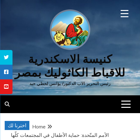
Ski
t
conten
كنيسة الاسكندرية
للاقباط الكاثوليك بمصر
رئيس التحرير الاب الدكتور/ يؤانس لحظي جيد
اخترنا لك
Home
الأمم المتّحدة: حماية الأطفال في المجتمعات كلّها