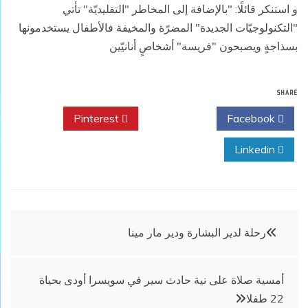
و استنكر قائلًا: "بالإضافة إلى المخاطر "التقليديّة" تأتي
"التكنولوجيّات الجديدة" المضرّة والمخيفة فالأطفال يستخدمونها
بسذاجةٍ ويصبحون "فريسة" أشخاصٍ أنانيّين
SHARE
Pinterest
Twitter
Facebook
Linkedin
تصفّح
رحلة لدير البشارة ودير مار مينا
المقالات
أمسية صلاة على نية حادث سير في سويسرا أودى بحياة
22 طفلا