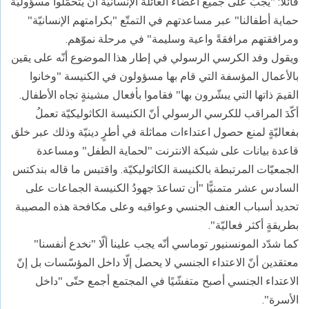
قائلًا: "يجبُ على جميع أعضاء العائلة الإنسانيّة أن يتحمّلوا مسؤوليّة
حماية أطفالنا" عبر مساعدتهم في التمتّع "بكرامتهم الإنسانيّة"
ومرافقتهم مرافقةً واعية وسليمة" في مرحلة نموّهم.
ويقول وفد الكرسي الرسولي في إطار هذا الموضوع أنّه على يقين
بالأعمال المؤسفة التي قام بها مسؤولون في الكنيسة "وخانوا
القيمَ ذاتها التي يبشّرون بها" فقاموا بأفعال مشينةٍ تجاه الأطفال.
أكّدَ المراقب للكرسي الرسولي أنّ الكنيسة الكاثوليكيّة تعملُ
بفعاليّةٍ لمنع حصول اعتداءات مماثلة في أطرٍ دينيّة وذلك عبر خلق
قاعدة بيانات على شبكة الانترنت "لحماية الطفل" ومساعدة
الجمعيّات المرتبطة بالكنيسة الكاثوليكيّة. واقتبس ما قاله بندكتس
السادس عشر متمنيًّا "أن تساعدَ جهودُ الكنيسة الجماعات على
تحديد أسباب العنف الجنسي وعواقبه وعلى مكافحة هذه المصيبة
بطريقةٍ أكثر فعاليّة".
كما شدّد المونسنيور توماسي أنّه يجب علينا ألّا "نخدع أنفسنا"
معتقدين أنّ الاعتداء الجنسي لا يحصل إلّا داخل المؤسّسات بل إنّ
الاعتداء الجنسي أصبح متفشّيًا في المجتمع أجمع حتّى "داخل
الأسرة".