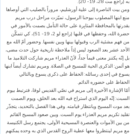
به (راجع مت 28، 19- 20).
ومن بيت الناصرة إلى علية أورشليم، مروراً بالصليب التي أوصاها
منع ابنها المصلوب بيوحنا الرسول، تميّزت مراحل درب مريم
بقدرتها بالمحافظة المثابِرة على حالة التأمل بصمت بالأمور في
حضرة الله، وحفظها في قلبها (راجع لو 2، 19- 51)، كي تتمكّن
من فهم مشئية الرب وقبولها بينها وبين نفسها. وحضور أمّ الله مع
الأحد عشر بعد الصعود ليس إذاً ملاحظة تاريخية حول حدث مضى،
بل إنّه يكتنز معنى قيماً جداً، لأنّ العذراء مريم شاركت التلاميذ ما
هو أثمن: الذكرى الحية للمسيح في الصلاة. ومريم تشارك أيضاً ابنها
يسوع في إحدى رسائله: الحفاظ على ذكرى يسوع وبالتالي
الحفاظ على حضوره الدائم.
أمّا الإشارة الأخيرة إلى مريم في نصّي القديس لوقا، فترتبط بيوم
السبت: إنّه اليوم الذي استراح فيه الله بعد الخلق، ويوم الصمت
بعد موت المسيح وبانتظار قيامته. وفي هذا الفصل بالتحديد، يتجذّر
تقليد تكريم مريم العذراء يوم السبت. وبين صعود المسيح القائم
من بين الأموات والعنصرة المسيحية الأولى، يجتمع رسل الكنيسة
مع مريم لينتظروا معها عطية الروح القدس الذي به وحده يمكنهم