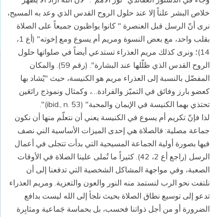
خلاص البشر علناً إلا عند حلول الروح القدس الذي وعد به المسيح،
نرى أنّ الرسل قبل العنصرة " كانوا يواظبون جميعاً على الصلاة
بقلب واحد، مع بعض النسوة ومريم أم يسوع ومع إخوته" (أع 1،
14)؛ ونرى كذلك مريم العذراء تستدعي أيضاً في صلواتها حلول
الروح القدس الذي ظلّلها عند البشارة". (رقم 59). والمكان
المفضّل بالنسبة إلى العذراء مريم هو الكنيسة، حيث "يُشاد بها
كعضو بارز وفائق في التميّز والفرادة…، وكمثال ونموذج رائعَين
تحتذي بهما الكنيسة في الإيمان والمحبة" (ibid., n. 53)".
لذا فإنّ تكريم أم يسوع في الكنيسة يعني أن نتعلّم منها أن نكون
جماعة مصلية: فالصلاة هي إحدى الميزات الأساسية الني نصف
فيها بصورة أولية الجماعة المسيحية التي بدأت تتجلى في أعمال
الرسل (راجع أع 2، 42). كثيراً ما تُملى علينا الصلاة في الأوقات
الصعبة، وفي مواجهة المشاكل الشخصية التي تدفعنا إلى أن
نلتفت نحو الرب لنستمد منه النور والعون والتعزية. ومريم العذراء
تدعو إلى توسيع نطاق الصلاة بحيث نلجأ إلى الله ليست بدافع
الضرورة أو من أجل ذواتنا فحسب، بل بحماسة جَماعية ومثابِرة