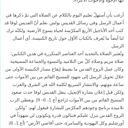
أيها الإخوة والأخوات الأعزاء،
أرغب بأن أستهلّ تعليم اليوم بالكلام عن الصلاة التي تمّ ذكرها في
أعمال الرسل وفي رسائل القديس بولس. نعلم أنّ القديس لوقا قد
كتب أحد الأناجيل الأربع المكرّسة لحياة يسوع الأرضية. ولكنّه ترك
لنا أيضاً ما يُعرف بالكتاب الأوّل حول تاريخ الكنيسة، أي أعمال
الرسل.
وتُعتبر الصلاة بالتحديد أحد العناصر المتكررة في هذين الكتابين؛
صلاة مريم وصلاة كلّ من التلاميذ والنسوة والجماعة المسيحية.
وكان عمل الروح القدس ما يضبط إيقاع مسار الكنيسة الأولى من
خلال تحويل الرسل إلى شهود للمسيح القائم من بين الأموات حتى
ساعة موتهم، والانتشار السريع لكلمة الله في الشرق والغرب.
ولكن قبل إعلان بشارة الإنجيل، ينقل القديس لوقا حدث صعود
المسيح القائم من بين الأموات (راجع أع 1، 6- 9). ويعطي الرب
تلاميذه برنامج وجودهم المكرّس للبشارة فيقول لهم: "ولكن
الروح القدس ينزل عليكم فتنالون قدرة وتكونون لي شهوداً في
أورشليم وكل اليهودية والسامرة، حتى أقاصي الأرض" (أع 1، 8).