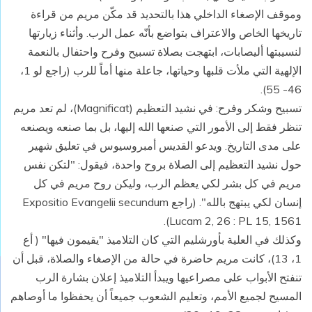
وموقف الإصغاء الداخلي هذا بالتحديد قد مكّن مريم من قراءة
تاريخها الخاص والاعتراف بتواضع بأنّه عمل الرب. وأثناء زيارتها
لنسيبتها أليصابات، ابتهجت بصلاة تسبيح وفرح واحتفال بالنعمة
الإلهية التي ملأت قلبها وحياتها، جاعلة منها أماً للرب (راجع لو 1،
46- 55).
تسبيح وشكر وفرح: في نشيد التعظيم (Magnificat)، لم تعد مريم
تنظر فقط إلى الأمور التي صنعها الله إليها، بل بما صنعه ويصنعه
على مدى التاريخ. ويدعو القديس أمبروسيوس في تعليق شهير
حول نشيد التعظيم إلى الصلاة بروح واحدة، فيقول: "لتكن نفس
مريم في كل بشر لكي يعظم الرب، وليكن روح مريم في كل
إنسان لكي يبتهج بالله". (راجع Expositio Evangelii secundum
Lucam 2, 26 : PL 15, 1561).
وكذلك في العلية بأورشليم التي كان التلاميذ "يقيمون فيها" ( أع
1، 13)، كانت مريم حاضرة في حالة من الإصغاء والصلاة، قبل أن
تنفتح الأبواب على مصراعيها ويبدأ التلاميذ إعلان بشارة الرب
المسيح لجميع الأمم، وتعليم الشعوب جميعاً أن يحفظوا ما أوصاهم