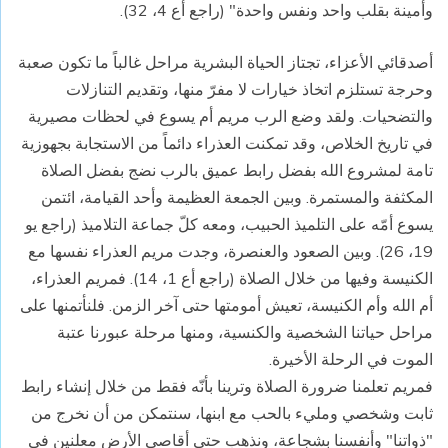
وأمينة بقلب واحد ونفس واحدة" (راجع أع 4، 32).
أصدقائي الأعزاء، تجتاز الحياة البشرية مراحل غالباً ما تكون صعبة
وحرجة تستلزم اتخاذ خيارات لا مفرّ منها، وتقديم التنازلات
والتضحيات. ولقد وضع الرب مريم أم يسوع في لحظات مصيرية
في تاريخ الخلاص، وقد تمكنت العذراء دائماً من الاستجابة بجهوزية
تامة لمشروع الله بفضل رابط عميق بالرب نضج بفضل الصلاة
المكثفة والمستمرة. وبين الجمعة العظيمة وأحد القيامة، ائتمن
يسوع أمّه على التلميذ الحبيب، ومعه كلّ جماعة التلاميذ (راجع يو
19، 26). وبين الصعود والعنصرة، وجدت مريم العذراء نفسها مع
الكنيسة وفيها من خلال الصلاة (راجع أع 1، 14). فمريم العذراء،
أم الله وأم الكنيسة، تعيش أمومتها حتى آخر الزمن. فلنأتمنها على
مراحل حياتنا الشخصية والكنسية، ومنها مرحلة عبورنا عتبة
الموت في الرحلة الأخيرة.
فمريم تعلمنا ضرورة الصلاة وترينا بأنّه فقط من خلال إنشاء رابط
ثابت وشخصي ومليء بالحب مع ابنها، سنتمكن من أن نخرج من
"ذواتنا" وأنفسنا بشجاعة، ونذهب حتى أقاصي الأرض معلنين في