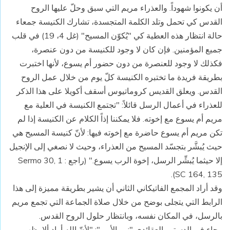
أن يكونوا شهوداً. والعذراء مريم التي سبق وحلّ عليها الروح
القدس كي تحمل وتلد الكلمة المتجسدة، تشارك الكنيسة جمعاء
حالة انتظار هذه العطية كي "يُكوّن المسيح" (غل 4، 19) في قلب
جميع المؤمنين. فإن كان لا وجود للكنيسة من دون عنصرة،
فكذلك لا وجود للعنصرة من دون حضور أم يسوع، لأنها اختبرت
بطريقة فريدة ما تختبره الكنيسة كلّ يوم من خلال عمل الروح
القدس. ويعلق القديس كروماتيوس أسقف أكويلا على هذا الذكر
للعذراء في أعمال الرسل قائلاً: "تجتمع الكنيسة في العلية مع
مريم أم يسوع مع إخوته. فلا يمكننا إذاً الكلام عن الكنيسة إذا لم
تكن مريم أم يسوع حاضرة مع إخوته فيها: لأنّ كنيسة المسيح هي
حيث يُبشَّر بتجسّد المسيح من العذراء، وحيث لا نصغي إلى الإنجيل
إلا حيثما يُبشِّر الرسل، إخوة الرب يسوع." (راجع Sermo 30, 1 :
SC 164, 135).
وقد أراد المجمع الفاتيكاني الثاني أن يشير بطريقة مميزة إلى هذا
الرابط التي يتجلى بوضح من خلال صلاة الجماعة التي تجمع مريم
بالرسل، في المكان نفسه، وبانتظار حلول الروح القدس.
وجاء في الدستور العقائدي "نور الأمم": "لأنّ الله أراد ألا يظهر