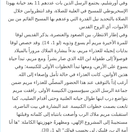
وفي أورشليم، يجتمع الرسل الذين بات عددهم 11 بعد خيانة يهوذا
الإسخريوطي للمسيح في العلية للصلاة، وقد انتظروامن خلال
الصلاة بالتحديد نيل القدرة التي وعدهم بها المسيح القائم من بين
الأموات، أي الروح القدس.
وفي إطار الانتظار، بين الصعود والعنصرة، يذكر القديس لوقا
للمرة الأخيرة مريم أم يسوع وذويه (لو 1، 14). وقد خصص لوقا
بدايات إنجيله للعذراء مريم، بدءاً ببشارة الملاك مروراً بالميلاد
فوصولاً إلى طفولة ابن الله الذي صار بشراً. ومع مريم، تبدأ حياة
يسوع على الأرض، ومعها تبدأ الخطوات الأولى للكنيسة؛ وفي
هذين الأوانين، كانت العذراء في حالة تأمل وإصغاء إلى الله.
أرغب إذاً بالتوقف عند هذا الحضور المصلّي للعذراء مريم ضمن
جماعة الرسل الذين سيؤسسون الكنيسة الأولى. رافقت مريم
بتواضع درب ابنها طوال حياته العلنية وحتى أقدام الصليب، كما
تابعت بصمت خطوات الكنيسة. عند البشارة في بيت الناصرة،
استقبلت مريم ملاك الرب وأصغت بانتباه إلى كلماته وقبلتها
مستجيبةً إلى المشروع الإلهي، ومظهرةً جهوزيتها الكاملة: "ها أنا
أمة الرب، فليكن لي بحسب قولك" (لو 1، 38).