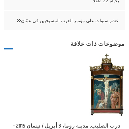
بحياة 22 طفلا
المقالات
عشر سنوات على مؤتمر العرب المسيحيين في عمّان
موضوعات ذات علاقة
درب الصليب: مدينة روما، 3 أبريل / نيسان 2015 –