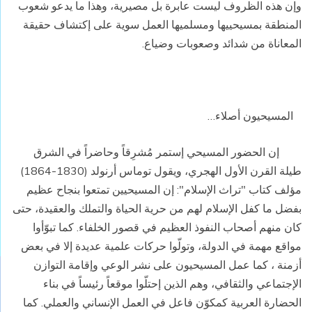
وإن هذه الظروف ليست عابرة بل مصيرية، وهذا ما يدعو شعوب
المنطقة بمسيحييها ومسلميها العمل سوية على إكتشاف حقيقة
المعاناة من شدائد وصعوبات وضياع.
المسيحيون أصلاء…
إن الحضور المسيحي إستمر مُشرِقاً وحاضراً في الشرق
طيلة القرن الأول الهجري، ويقول توماس أرنولد (1830-1864)
مؤلف كتاب "تراث الإسلام": إن المسيحيين تمتعوا بنجاح عظيم
بفضل ما كفل الإسلام لهم من حرية الحياة والتملك والعقيدة، حتى
كان منهم أصحاب النفوذ العظيم في قصور الخلفاء. كما تبوّأوا
مواقع مهمة في الدولة، وتولّوا حركات علمية عديدة إلا في بعض
أزمنة ، كما عمل المسيحيون على نشر الوعي وإقامة التوازن
الإجتماعي والثقافي، وهم الذين إحتلّوا موقعاً رئيساً في بناء
الحضارة العربية كمكوّن فاعل في العمل الإنساني والعملي. كما