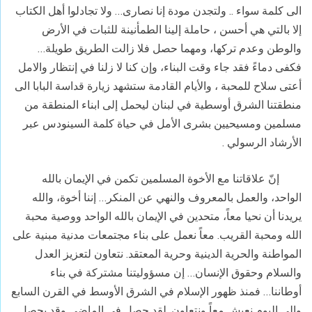
الى كلمة سواء .. ولتجدن مودة إنا نصارى… ولا تجادلوا أهل الكتاب
إلا بالتي هي أحسن ، حاملة إلينا الطمأنينة للثبات في الأرض
والوطن وعدم تركها، ومهما حصل فلا زالت الطريق طويلة…
فكفى دماءً فقد جاء وقت البناء، وإن كنا لا زلنا في إنتظار والامل
أعتى سلاح للمحبة ، والأيام القادمة ستشهد زيارة قداسة البابا الى
منطقتنا الشرق أوسطية في لبنان ليحمل إلى ابناء المنطقة من
مسلمين ومسيحيين بشرى الأمل في حياة كلمة السينودس عبر
الأرشاد الرسولي .
إنّ علاقاتنا مع الأخوة المسلمين تكمن في الإيمان بالله
الواحد، والعمل بالمعروف والنهي عن المنكر… إننا أخوة، والله
يريدنا أن نحيا معاً، متحدين في الإيمان بالله الواحد ووصية محبة
الله ومحبة القريب. معاً نعمل على بناء مجتمعات مدنية مبنية على
المواطنة والحرية الدينية وحرية المعتقد. نتعاون لتعزيز العدل
والسلام وحقوق الإنسان… إن مسؤوليتنا مشتركة في بناء
أوطاننا… فمنذ ظهور الإسلام في الشرق الأوسط في القرن السابع
وإلى اليوم نعيش معاً ونتعاون. لقد حصل في الماضي وقد يحصل