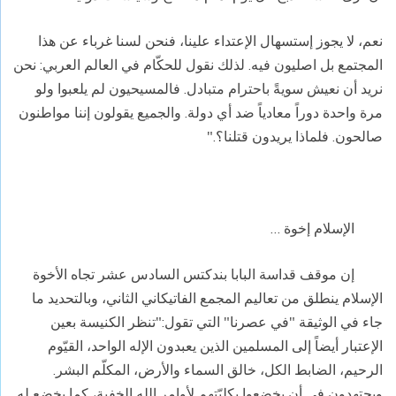
نعم، لا يجوز إستسهال الإعتداء علينا، فنحن لسنا غرباء عن هذا
المجتمع بل اصليون فيه. لذلك نقول للحكّام في العالم العربي: نحن
نريد أن نعيش سويةً باحترام متبادل. فالمسيحيون لم يلعبوا ولو
مرة واحدة دوراً معادياً ضد أي دولة. والجميع يقولون إننا مواطنون
صالحون. فلماذا يريدون قتلنا؟."
الإسلام إخوة …
إن موقف قداسة البابا بندكتس السادس عشر تجاه الأخوة
الإسلام ينطلق من تعاليم المجمع الفاتيكاني الثاني، وبالتحديد ما
جاء في الوثيقة "في عصرنا" التي تقول:"تنظر الكنيسة بعين
الإعتبار أيضاً إلى المسلمين الذين يعبدون الإله الواحد، القيّوم
الرحيم، الضابط الكل، خالق السماء والأرض، المكلّم البشر.
ويجتهدون في أن يخضعوا بكليّتهم لأوامر الله الخفية، كما يخضع له