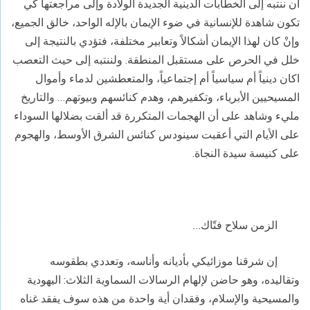
أن ننتبه إلى الخطابات الدينية الجديدة الولادة وإلى مراجعتها كي
تكون شاهدة للإنسانية في ضوء الإيمان بالإله الواحد، خالق الجميع،
وإنْ كان لهذا الإيمان أشكالاً وتعابير مختلفة، فتؤدي بالنتيجة إلى
خلل في الحرص على مستقبل المنطقة. ولننتبه إلى حيث التعصب
اكان دينياً أم سياسياً أم إجتماعياً، والمتعطشين لدماء وأموال
المسيحيين الأبرياء، وتكفيرهم، وهدم كنائسهم وبيوتهم… والتاريخ
مليء وشاهد على أن الهجمات المتكررة قد ألقت بضلالها السوداء
على الأيام التي أعقبت سينودس كنائس الشرق الأوسط، والهجوم
على كنيسة سيدة النجاة.
الزمن سلاح فتّاك…
إن شرقنا موزائيكي بأديانه وأناسه، وتعددي بطقوسه
وتقاليده، وهو حاضن لإلهام الرسالات السماوية الثلاث: اليهودية
والمسيحية والإسلام، وفقدان أية واحدة من هذه سوف يفقد غناه