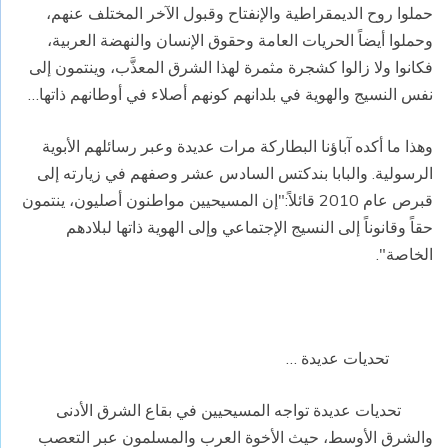
حملوا روح الديمقراطية والإنفتاح وقبول الآخر المختلف عنهم،
وحملوا أيضاً الحريات العامة وحقوق الإنسان والنهضة العربية،
فكانوا ولا زالوا كشجرة مثمرة لهذا الشرق المعذَّب، وينتمون إلى
نفس النسيج والهوية في بلدانهم كونهم أصلاء في أوطانهم ذاتها…
وهذا ما أكده آباؤنا البطاركة مرات عديدة وعبر رسائلهم الأبوية
الرسولية. والبابا بندكتس السادس عشر وصفهم في زيارته إلى
قبرص عام 2010 قائلاً:"إن المسيحيين مواطنون أصليون، ينتمون
حقاً وقانوناً إلى النسيج الإجتماعي وإلى الهوية ذاتها لبلادهم
الخاصة".
تحديات عديدة …
تحديات عديدة تواجه المسيحيين في بقاع الشرق الأدنى
والشرق الأوسط، حيث الأخوة العرب والمسلمون عبر التعصب