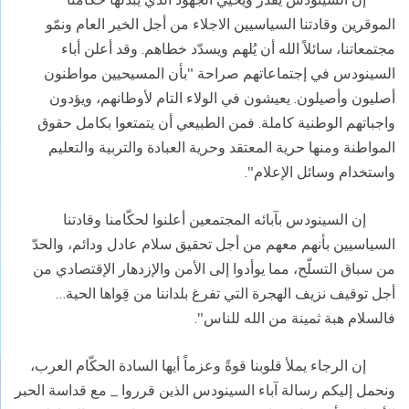
الموقرين وقادتنا السياسيين الاجلاء من أجل الخير العام ونمّو
مجتمعاتنا، سائلاً الله أن يُلهم ويسدّد خطاهم. وقد أعلن أباء
السينودس في إجتماعاتهم صراحة "بأن المسيحيين مواطنون
أصليون وأصيلون. يعيشون في الولاء التام لأوطانهم، ويؤدون
واجباتهم الوطنية كاملة. فمن الطبيعي أن يتمتعوا بكامل حقوق
المواطنة ومنها حرية المعتقد وحرية العبادة والتربية والتعليم
واستخدام وسائل الإعلام".
إن السينودس بآبائه المجتمعين أعلنوا لحكّامنا وقادتنا
السياسيين بأنهم معهم من أجل تحقيق سلام عادل ودائم، والحدّ
من سباق التسلّح، مما يوأدوا إلى الأمن والإزدهار الإقتصادي من
أجل توقيف نزيف الهجرة التي تفرغ بلداننا من قِواها الحية…
فالسلام هبة ثمينة من الله للناس".
إن الرجاء يملأ قلوبنا قوةً وعزماً أيها السادة الحكّام العرب،
ونحمل إليكم رسالة آباء السينودس الذين قرروا _ مع قداسة الحبر