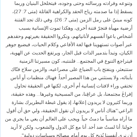
وتنوعه وفرادته ورسالته وحتى وجوده، فيتخلخل البنيان وربما
يسقط إذا ما صدمته رياح الحقد والكراهية القاتلة (متى 7: 27)،
كونه مبنيٌ على رمل الزمن (متى 7: 26). وفي ذلك تجد الفتنة
أرضية مهيأة فتجرّ فتنة أخرى، وهكذا تموت الإنسانية بسبب
أشخاص باعوا أنفسهم لأنانياتهم، ونكروا الحقيقة بغيرتهم وحقدهم
عبر أصوات تستهوينا فيها لغة الأفاعي وكلام الحيات، فيضيع جوهر
الكيان، وتبدأ بتدمير الذات قبل الجار، ويرتفع الحديث عن الهوية،
فيتراجع التنوع في المجتمع… فلننتبه، كون مسيرتنا الزمنية
ستتبعثر، وينفتح باب الضياع على مصراعيه، والزمن سلاح فتّاك
بأبنائه، ولا يستثني من هذا المصير أحداً. فهناك منظمات أو أناس
تختفي وراء لافتات إنسانية أم أخرى، لكنها في الحقيقة تحاول
إفراغَ مجتمعنا، بل عراقِنا، من المسيحية وغيرها… وهذه حقيقة،
وربما كثيرون لا يريدون إعلانها، إذ يقول غبطة البطريرك بشارة
الراعي:"هناك أناس لا يريدون أن نقول الحقيقة، ولي حق أن أقول
ما أراه مناسباً ما دمتُ حياً. ويجب على العالم أن يعي ما يجري من
حولنا. أنا لستُ ضد أحد. أنا مع كل الدول والشعوب. ولكن لا أريد
أن نرى أنفسنا نُذبح كل يوم أمام مصالح وسياسات دولية".