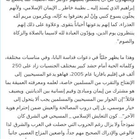
إبراهيم الذي يُسند إليه _ بطيبة خاطر _ الإيمان الإسلامي، ولأنهم
يجلّون يسوع كنبي وإنْ لم يعترفوا به كإله، ويكرمون مريم أمّه
العذراء، كما إنهم يدعونها أحياناً بتقوى. وعلاوة على ذلك إنهم
ينتظرون يوم الدين، ويؤدّون العبادة لله لاسيما بالصلاة والزكاة
والصوم".
وهذا ما يظهر جليّاً في دعوات قداسة البابا، وفي مناسبات مختلفة،
وكلماته الحية أمام حشد كبير بمختلف الجنسيات زاد على 250
ألف في إقليم بافاريا عام 2005، فهاهو يدعو المسيحيين
إلى
الإنفتاح والتقرب من المسلمين خاصة، لعلمه ومعرفته العميقة بما
هو مشترك من إيمان ومبادئ وقيم إنسانية بين الديانتين. ويضيف
قائلاً:"إن الحوار بين المسيحيين والمسلمين يجب ألا يتحول إلى
خيار موسمي، بل إلى دروب المصالحة والعيش ضمن إحترام هوية
الآخر"… كون التعايش الإسلامي _ المسيحي في الشرق كان
نموذجاً ولا يزال رغم الحروب التي حصلت في الغرب والشرق. لذا
فالوعي والإدراك الصحيح مهم جداً، واضعين المزاج العصبي جانباً