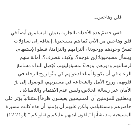
قلق وهاجس…
ففي خضمّ هذه الأحداث الجارية يعيش المسلمون أيضاً في
قلق وهاجس من الآتي كما هم مسيحيونا، إضافة إلى تساؤلات
تمسّ وجودهم ووجودنا ، ألتزامهم والتزامنا، فيعلو الإستفهام،
ويسأل مسيحيونا: أين نتوجه؟، وكيف نتصرف؟، أمانة منهم
لرسالتهم ودورهم، ووفاءً لمسؤوليتهم، فَيَصِل النداء مسامعَ
الرعاة في أن يكونوا أمناء لدعوتهم كي يبثّوا روح الرجاء في
قلوبهم، وروح الأمل والشجاعة في مسيرتهم، للوصول إلى برّ
الأمان عبر رسالة الخلاص،وليس عدم الاهتمام واللامبالاة ،
ومعلنين للمؤمنين أن المسيحيين يعيشون ظرفاً إستثنائياً يؤثر على
حاضرهم ومستقبلهم، ولكن عليهم أن يؤمنوا أن هذه كانت مسيرة
المسيحية منذ نشأتها "يلقون ايديهم عليكم ويقتلونكم " (لو12:21)
…