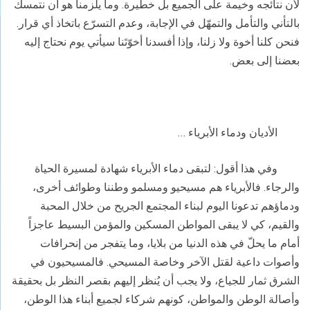
لأن نتائجه وخيمة على الجميع بل خطيرة. وما يلزمنا هو أن نتمسك
بالتأني والتأمل والتمهّل في الإجابة، وعدم التسرّع باتخاذ أي قرار.
فنحن كلنا أخوة ولا زلنا، وإذا أفسدنا أخوّتَنا سيأتي يوم نحتاج إليه
بعضنا إلى بعض.
الأديان ودماء الأبرياء …
وفي هذا أقول: لتبقى دماء الأبرياء شهادة لمسيرة الحياة
والرجاء. فالأبرياء هم مسيحيو ومسلمو وطننا وطوائف أخرى،
ودماؤهم تدعونا اليوم لبناء المجتمع الجريح من خلال المحبة
والقيم، كي لا يبقى المواطن المسكين والمؤمن البسيط عاجزاً
أمام ما يحلّ في هذه الدنيا من بلايا، وما يتفجر من إنحرافات
وأصوات داعية لقتل الآخر وخاصة المسيحي. فالمسيحيون في
الشرق ثمار للجياع، ولا يجب أن يُنظر إليهم بقصر النظر بل بحقيقة
وأصالة الوطن والمواطن، كونهم شركاء لجميع أبناء هذا الوطن،