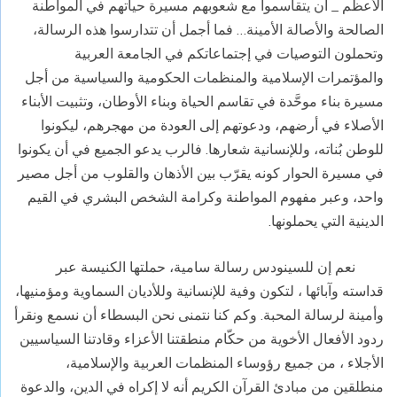
الأعظم _ أن يتقاسموا مع شعوبهم مسيرة حياتهم في المواطنة
الصالحة والأصالة الأمينة… فما أجمل أن تتدارسوا هذه الرسالة،
وتحملون التوصيات في إجتماعاتكم في الجامعة العربية
والمؤتمرات الإسلامية والمنظمات الحكومية والسياسية من أجل
مسيرة بناء موحَّدة في تقاسم الحياة وبناء الأوطان، وتثبيت الأبناء
الأصلاء في أرضهم، ودعوتهم إلى العودة من مهجرهم، ليكونوا
للوطن بُناته، وللإنسانية شعارها. فالرب يدعو الجميع في أن يكونوا
في مسيرة الحوار كونه يقرّب بين الأذهان والقلوب من أجل مصير
واحد، وعبر مفهوم المواطنة وكرامة الشخص البشري في القيم
الدينية التي يحملونها.
نعم إن للسينودس رسالة سامية، حملتها الكنيسة عبر
قداسته وآبائها ، لتكون وفية للإنسانية وللأديان السماوية ومؤمنيها،
وأمينة لرسالة المحبة. وكم كنا نتمنى نحن البسطاء أن نسمع ونقرأ
ردود الأفعال الأخوية من حكّام منطقتنا الأعزاء وقادتنا السياسيين
الأجلاء ، من جميع رؤوساء المنظمات العربية والإسلامية،
منطلقين من مبادئ القرآن الكريم أنه لا إكراه في الدين، والدعوة