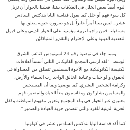
اليوم أيضاً بعض الخلل في العلاقات بيننا، فعلينا بالحوار أن نزيل
كل سوء فهم أو خلل كما يقول قداسة البابا بندكتس السادس
عشر… ليس بيننا أمراً عابراً بل هو ضرورة حيوية يتعلق بها
مستقبلنا. فمن واجبنا تربية مؤمنينا على الحوار الديني وعلى قبول
التعددية الدينية وعلى الإحترام والتقدير المتبادَلَيْن.
ومما جاء في توصية رقم 24 لسينودس كنائس الشرق
الوسط : "لقد ارسى المجمع الفاتيكاني الثاني أسساً لعلاقات
الكنيسة الكاثوليكية مع الأخوة المسلمين تنطلق من المساواة في
الحقوق والواجبات وعبادة الخالق الواحد رب السماء والأرض،
وكرامة الشخص البشري. كما يوصي: وبما أن المسيحيين
والمسلمين يشاركون ويتقاسمون معاً الحياة والمصير، فهم
معنيون عبر الحوار في بناء المجتمع وتعزيز مفهوم المواطنة وكفل
الحرية الدينية للفرد والتي تتضمن حرية العبادة والضمير ".
كما أكد قداسة البابا بندكتس السادس عشر في كولونيا