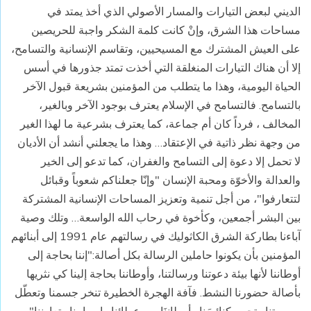
الديني لبعض التيارات والمسار الأصولي الذي أخذ يمتد في
مساحات هذا الشرق، وإنْ كانت كلمة الشكر واجبة للحريصين
على العيش المشترك مع المسيحيين، وتقاسم الإنسانية والتسامح،
إلا أن هناك التيارات المنغلقة التي أخذت تمتد جذورها في أسس
الحياة اليومية، وهذا ما يتطلب من المؤمنين بشريعة قبول الآخر
بالتسامح. فالتسامح في الإسلام يعترف بوجود الآخر وبالغير،
المخالف ، فرداً كان أم جماعة، كما يعترف بشرعية ما لهذا الغير
من وجهة نظر ذاتية في الإعتقاد… وهذا ما يجعلني أنشد أن الأديان
لا تحمل إلا دعوة إلى التسامح والغفران، كما تدعو إلى الخير
والعدالة والأخوّة ومحبة الإنسان "وإنّا جعلناكم شعوباً وقبائل
لتتعارفوا"، من أجل تنمية وتعزيز المساحات الإنسانية المشتركة
بين البشر أجمعين، وكأخوة في رحاب الله الواسعة… وتلك وصية
آباءنا بطاركة الشرق الكاثوليك في رسالتهم عام 1991 إلى أبنائهم
المؤمنين بأن يكونوا حاملين الرسالة بكل أصالة:"إننا بحاجة إلى
أوطاننا لأنها بيئة دعوتنا ورسالتنا، وأوطاننا بحاجة إلينا كي نثريها
بأصالة حضورنا النشط. فآفة الهجرة الخطيرة تنخر جسمنا وتعطّل