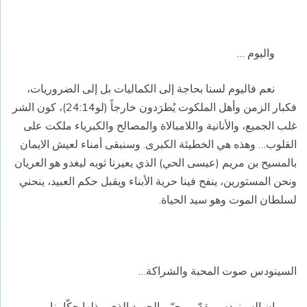
واليوم …
نعم فاليوم لسنا بحاجة إلى الكماليات بل إلى الضروريات،
فكبار الزمن وأهل الملكوت يُطرَدون خارجاً (لو24:14)، كون الشر
غلب الجميع، والأنانية واللامبالاة والمصالح والكبرياء ملكت على
القلوب… وهذه هي الخطيئة الكبرى. وسنبقى أمناء لعيش الايمان
بالمسيح بن مريم (عيسى الحي) الذي يعيرنا ثوبه ليغدو هو العريان
ونحن المستورين، ينفح فينا حرية الأبناء ويقبل حكم العبيد، ينحني
لسلطان الموت وهو سيد الحياة.
السينودس صوت المحبة والشراكة…
إن السينودس يقدّر ويحيّي الجهود الذي يبذلها حكّامنا