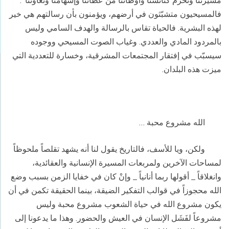
مسيرتنا وتحرم كنائسَنا وأوطاننَا من عطائنا وإسهامنا وتعاوننا".
فالمسيحيون متشبّثون في أرضهم، ويؤمنون بأن رسالتهم هي خير
لهذه البشرية. فالحياة تقاس بالرسالة والهدف السامي وليس
بالمردود المادي والعددي. وغياب الصوت المسيحي ووجوده
سيسبّب في إفتقار المجتمعات المشرقية، وخسارة للتعددية التي
ميزت هذه البلدان.
الله مشروع محبة …
ولكن، ويا للأسف، فالتاريخ يقول لنا أنه يشهد تقلصاً ملحوظاً
لمساحات الآخرين ولمربعات المسيرة الإنسانية والعقائدية،
وانغلاقاً _ أقولها ربما أنانياً _ وإنْ كان في خفايا الزمن بسبب وضع
الله محجوزاً في قوالب التفكير الضيقة، بينما الحقيقة تكمن في أن
يكون مشروع الله في حياة الشعوب مشروع محبة وليس
مشروعاً لفَشَل الإنسان في العيش والحضور. وهذا ما يدعونا إلى