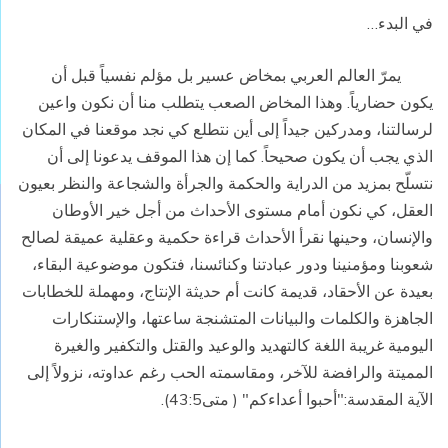
في البدء…
يمرّ العالم العربي بمخاض عسير بل مؤلم نفسياً قبل أن
يكون حضارياً. وهذا المخاض الصعب يتطلب منا أن نكون واعين
لرسالتنا، ومدركين جيداً إلى أين نتطلع كي نجد موقعنا في المكان
الذي يجب أن يكون صحيحاً. كما إن هذا الموقف يدعونا إلى أن
نتسلّح بمزيد من الدراية والحكمة والجرأة والشجاعة والنظر بعيون
العقل، كي نكون أمام مستوى الأحداث من أجل خير الأوطان
والإنسان، وحينها نقرأ الأحداث قراءة حكمية وعقلية عميقة لصالح
شعوبنا ومؤمنينا ودور عبادتنا وكنائسنا، فتكون موضوعية البقاء،
بعيدة عن الأحقاد، قديمة كانت أم حديثة الإنتاج، ومهملة للخطابات
الجاهزة والكلمات والبيانات المتشنجة ساعتها، والإستنكارات
اليومية غريبة اللغة كالتهديد والوعيد والقتل والتكفير والغيرة
المميتة والرافضة للآخر، ومقاسمته الحب رغم عداوته، نزولاً إلى
الآية المقدسة:"أحبوا أعداءكم" ( متى43:5).