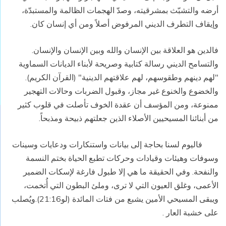
أرضه والتشبّث بمشرقيته، وصدّ الهجمات الظالمة والمستبدّة،
وإيقاف التطرف الديني المرفوض أصلاً ومن أي إنسان كان.
فالدين هو العلاقة بين الإنسان والله وبين الإنسان والإنسان.
والتسامح الديني رسالة كتابية وصريحة لأبناء الديانات السماوية
"لهم دينهم وطقوسهم، لهم علاقتهم الدينية" (القرآن الكريم).
والخضوع والخنوع غير مجاز، وقبول الضربات وحالات التهجير
ممنوعة، ومن المؤسف أن عقدة الخوف تأصلت في قلوب كثير
من أبنائنا المسيحيين الأصلاء الذين جعلتهم ذبيحة ومذبحاً.
فاليوم لسنا بحاجة إلى بيانات واستنكارات ودعايات وسينات
وسوفات وهيئات وقيادات وحركات تطبع الحياة بختم النسمة
والنفحة. وفي الحقيقة ما هي إلا طبول فارغة لإسكات الضمير
الأعمى، وغلق العيون التي لا ترى، وملئ البطون التي أُتخمت،
ويبقى المسيحي الأمين يشبع من فتات المائدة (لو21:16).ويُصلب
على خشبة العار .