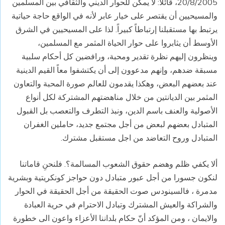
20/8/2005، قائلاً: لا يمكن للحوار الديني والثقافي بين المسلمين
والمسيحيين أن يقتصر على خيار عابر لأنه في الواقع حاجة حياتية
يرتبط بها مستقبلنا إرتباطاً كبيراً. لذا على المسيحيين في الشرق
الأوسط أن يثابروا على حوار الحياة المثمر مع المسلمين،
وينظرون إليهم نظرة تقدير ومحبة، ورافضين كل أحكام سلبية
مسبقة ضدهم، وإنهم مدعوون إلى أن يكتشفوا معاً القيم الدينية
عند بعضهم البعض، وهكذا يقدمون للعالم صورة المحبة والتعاون
المثمر بين الديانتين من خلال مناهضتهم المشتركة لكل أنواع
الأصولية والعنف باسم الدين، ونبذ التطرف والتعصب بل القبول
المتبادل بعضهم لبعض من أجل مجتمع جديد، حاملين الغفران
المتبادل وروح التعاضد من اجل مستقبل مشترك.
ألا يكفي ظلم وهضم حقوق الشعوب المسالمة؟. فلنحنِ قاماتنا
لنكون جسورا من أجل عبور متبادل دون حواجز كونكريتية وبشرية
مدمرة ، فالسينودس صوت الحقيقة من أجل الحقيقة في الحوار
والشراكة والعيش المشترك وتبادل الاحترام في حرية العبادة
والايمان ، ومن المؤكد أنّ حكام بلداننا الأعزاء واعون الى خطورة