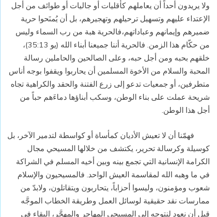
ولا يريدون أحداً أن يعاملهم كأقليات أو جاليات أو طوائف من أجل
الإعتداء عليهم وتسهيل ترحيلهم وتهجيرهم، بل أن يُمنَحوا حرية
ضميرهم وإيمانهم وعباداتهم،فالحرية هبة من رب السماء وليس
من حكّام هذا الزمن. فالحرية أننا جميعنا أبناء الله (يو 35:13)،
خلقهم بحبه ومن أجل حبه، وعلى الصالحين والحاملين رسالة
المحبة والسلام من الأخوة المسلمين أن يحاربوا ويقفوا بوجه أناس
متطرفين، أو جمعيات تدعو إلى زرع الفتنة والحقد والكراهية تجاه
شريحة عملت على بناء الوطن، وسكب أبناؤها دماءَهم حباً من
أجل هذا الوطن.
فهمّنا أن لا تعيش الأديان كمأساة أو كواسطة لتدمير الآخر، بل
كوسيلة وكرسالة تحرير، يكتشف من خلالها المسيحي مجال
الكرامة الإنسانية التي تجمع بينه وبين أخيه المسلم في الشراكة
في ما وهبه الله لمقاسمة العيش الواحد. فالمسيحيون والإسلام
شعوب ومؤمنون، وليسوا أحزاباً، يتحاربون ويتقاتلون، ولابدّ من
ممارسات نقد حقيقية لوسائل العمل وطريقة الخطاب الموجَّه
قبل أن نعود لنتوجه إلى المسيحي المهاجر والمهجَّر، البقاء في