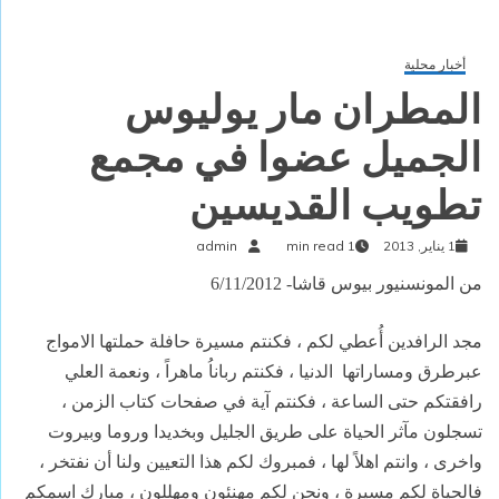
أخبار محلية
المطران مار يوليوس
الجميل عضوا في مجمع
تطويب القديسين
1 يناير, 2013
1 min read
admin
من
المونسنيور
بيوس
قاشا- 6/11/2012
مجد
الرافدين
أُعطي
لكم
،
فكنتم
مسيرة
حافلة
حملتها
الامواج
عبرطرق
ومساراتها
الدنيا
،
فكنتم
رباناُ
ماهراً
،
ونعمة
العلي
رافقتكم
حتى
الساعة
،
فكنتم
آية
في
صفحات
كتاب
الزمن
،
تسجلون
مآثر
الحياة
على
طريق
الجليل
وبخديدا
وروما
وبيروت
واخرى
،
وانتم
اهلاً
لها
،
فمبروك
لكم
هذا
التعيين
ولنا
أن
نفتخر
،
فالحياة
لكم
مسيرة
،
ونحن
لكم
مهنئون
ومهللون
،
مبارك
اسمكم