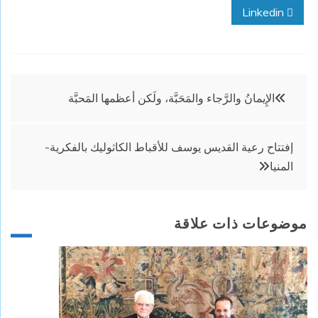
Linkedin
تصفّح
الإِيمانُ والرَّجاء والمَحَبَّة، ولَكن أعظمها المَحبَّة
المقالات
إفتتاح رعية القديس يوسف للأقباط الكاثوليك بالفكرية-
المنيا
موضوعات ذات علاقة