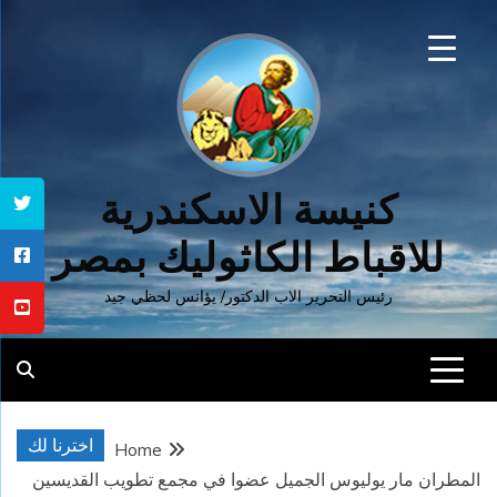
Ski
t
conten
كنيسة الاسكندرية
للاقباط الكاثوليك بمصر
رئيس التحرير الاب الدكتور/ يؤانس لحظي جيد
اخترنا لك
Home
المطران مار يوليوس الجميل عضوا في مجمع تطويب القديسين