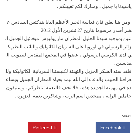
ياسيدنا
يا
جميل
،
ومبارك
لكم
تعيينكم
.
ومن
هنا
نعلن
فان
قداسة
الحبر
الأعظم
البابا
بندكتس
السادس
ع
شر
أصدر
مرسوما
بتاريخ
تشرين
الأول
2012
27
عين
بموجبه
سيدنا
الجليل
المطران
مار
يوليوس
ميخائيل
الجميل
ال
زائر
الرسولي
في
اوروبا
على
السريان
الكاثوليك
والنائب
البطريك
ي
لدى
الكرسي
الرسولي
،
عضوا
في
المجمع
المقدس
لتطويب
ال
قديسين
.
فلقداسته
الشكر
الجزيل
والتهنئة
لكنيستنا
السريانية
الكاثوليكة
ولل
عراقنا
الحبيب
والدعاء
إلى
الله
ليمد
بحياة
المطران
الجميل
ويساع
ده
في
مهمته
الجديدة
هذه
،
فلا
تخف
فالنعمة
تنتظركم
،
وستبقون
حاملين
الراية
،
ممجدين
اسم
الرب
،
وشاكرين
نعمه
الغزيرة
.
SHARE
Pinterest
Twitter
Facebook