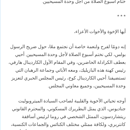
ختام أسبوع الصلاة من أجل وحدة المسيحيين.
* * *
أيها الإخوة والأخوات الأعزاء،
إنه دومًا لفرح ولنعمة خاصة أن نجتمع معًا، حول ضريح الرسول
بولس، لكي نختم أسبوع الصلاة لأجل وحدة المسيحيين. أحيي
بعطف الكرادلة الحاضرين، وفي المقام الأول الكاردينال هارفي،
رئيس كهنة هذه البازيليك، ومعه الأباتي وجماعة الرهبان التي
تستضيفنا. أحيي الكاردينال كوخ، رئيس المجلس الحبري لتعزيز
وحدة المسيحيين، وجميع معاوني المجلس.
أوجه تحياتي الأخوية والقلبية لصاحب السيادة الميتروبوليت
جناديوس، الذي يمثل البطريرك المسكوني، والمحترم القانوني
ريتشاردسون، الممثل الشخصي في روما لرئيس أساقفة
كانتربري، ولكافة ممثلي مختلف الكنائس والجماعات الكنسية،