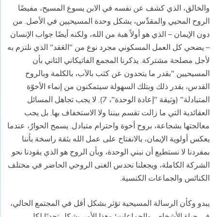
والخالق، الذي كشف عن نفسه في الابن يسوع المسيح، مفيضًا
الروح المحيي والمقدِّس، يشكل وحدة المسيحيين في الأصل. من
دون الإيمان – الذي هو أولاً هبة من الله، ولكنه أيضًا جواب الإنسان
– يضحي كل العمل المسكوني مجرد نوع من "العَقد" الذي نلتزم به
لأجل مصلحة مشتركة. يذكرنا المجمع الفاتيكاني الثاني بأن
المسيحيين "بقدر ما يتحدون عن كثب بالآب، بالكلمة وبالروح
القدس، بقدر ذلك وبتلك السهولة سيتمكنون من إنماء الأخوّة
المتبادلة" (وثيقة "إعادة الوحدة"، 7). لا يجب تجاهل المسائل
العقائدية التي ما زالت تقسم بيننا ولا الاستخفاف بها. بل يجب
معالجتها بشجاعة، بروح أخوة واحترام متبادل. يسمح الحوارُ، عندما
يعكس أولوية الإيمان، بالانفتاح على عمل الله بثقة راسخة بأننا
بمفردنا لا نستطيع أن نبني الوحدة، وبأن الروح هو الذي يقودنا نحو
الشركة الكاملة، ويجعلنا نحدس الغنى الروحي الحاضر في مختلف
الكنائس والجماعات الكنسية.
يبدو وكأن الرسالة المسيحية تؤثر بشكل أقل في المجتمع الحالي،
في حياة الأشخاص والجماعات؛ وهذا الأمر يشكل تحديًا لكل