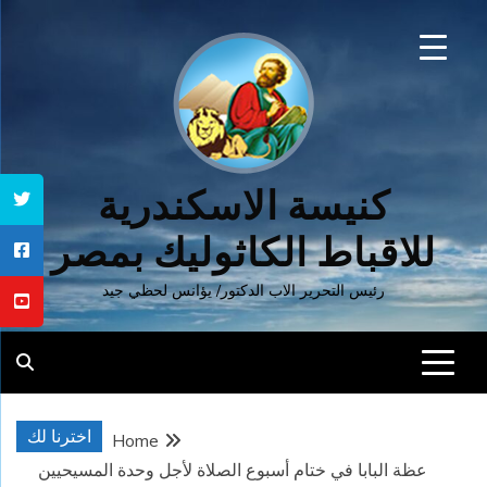
Ski
t
conten
كنيسة الاسكندرية
للاقباط الكاثوليك بمصر
رئيس التحرير الاب الدكتور/ يؤانس لحظي جيد
اخترنا لك
Home
عظة البابا في ختام أسبوع الصلاة لأجل وحدة المسيحيين