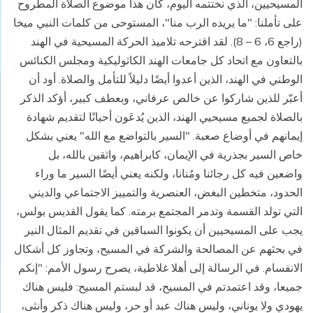
المسيحيين، الذي نختتمه اليوم، كان هذا موضوع الصلاة المطروح
على تأملنا: "ما يريده الرب منا"، المستوحى من كلمات النبي ميخا
(راجع 6، 6 – 8). لقد اقترحه تلاميذ الحركة المسيحية في الهند
بالتعاون مع اتحاد كل جامعات الهند الكاثوليكية ومجلس الكنائس
الوطني في الهند، الذين أعدوا أيضًا دليلاً للتأمل والصلاة. أود أن
أعبّر للذين شاركوا عن خالص عرفاني، وبعطف كبير، أؤكد الذكر
بالصلاة لجميع مسيحيي الهند، الذين يُدعَون أحيانًا لتقديم شهادة
إيمانهم في أوضاع صعبة. "السير بالتواضع مع الله" يعني بشكل
خاص السير بجذرية في الإيمان، كابراهيم، واثقين بالله، بل
واضعين فيه كل رجائنا ومُنانا، ولكنه يعني أيضًا السير ما وراء
الحدود، متخطين البغض، العنصرية والتمييز الاجتماعي والديني
التي تولد القسمة وتدمر المجتمع برمته. كما يقول القديس بولس،
يجب على المسيحيين أن يكونوا السباقين في تقديم المثال النير
في بحثهم عن المصالحة والشركة في المسيح، وتجاوز كل أشكال
الانقسام. في الرسالة إلى أهلا غلاطية، يصرح رسول الأمم: "إنكم
جميعا، وقد اعتمدتم في المسيح، قد لبستم المسيح: فليس هناك
يهودي ولا يوناني، وليس هناك عبد أو حر، وليس هناك ذكر وأنثى،