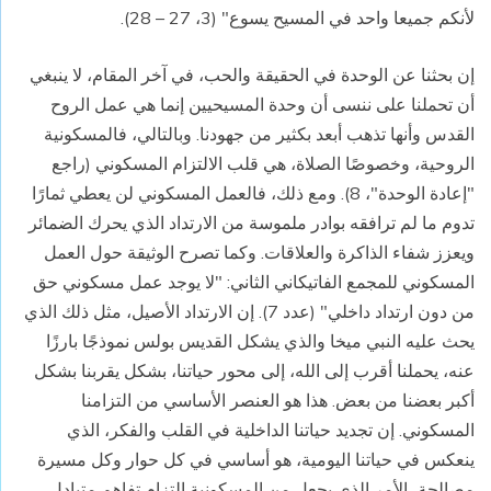
لأنكم جميعا واحد في المسيح يسوع" (3، 27 – 28).
إن بحثنا عن الوحدة في الحقيقة والحب، في آخر المقام، لا ينبغي
أن تحملنا على ننسى أن وحدة المسيحيين إنما هي عمل الروح
القدس وأنها تذهب أبعد بكثير من جهودنا. وبالتالي، فالمسكونية
الروحية، وخصوصًا الصلاة، هي قلب الالتزام المسكوني (راجع
"إعادة الوحدة"، 8). ومع ذلك، فالعمل المسكوني لن يعطي ثمارًا
تدوم ما لم ترافقه بوادر ملموسة من الارتداد الذي يحرك الضمائر
ويعزز شفاء الذاكرة والعلاقات. وكما تصرح الوثيقة حول العمل
المسكوني للمجمع الفاتيكاني الثاني: "لا يوجد عمل مسكوني حق
من دون ارتداد داخلي" (عدد 7). إن الارتداد الأصيل، مثل ذلك الذي
يحث عليه النبي ميخا والذي يشكل القديس بولس نموذجًا بارزًا
عنه، يحملنا أقرب إلى الله، إلى محور حياتنا، بشكل يقربنا بشكل
أكبر بعضنا من بعض. هذا هو العنصر الأساسي من التزامنا
المسكوني. إن تجديد حياتنا الداخلية في القلب والفكر، الذي
ينعكس في حياتنا اليومية، هو أساسي في كل حوار وكل مسيرة
مصالحة، الأمر الذي يجعل من المسكونية التزام تفاهم متبادل،