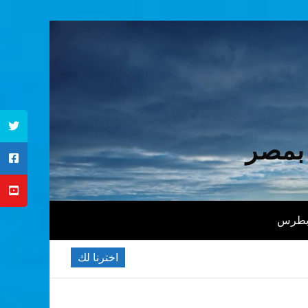
 بمصر
 بطرس
اخترنا لك