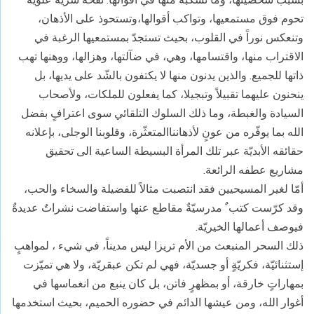
تحوم فوق مستمعيها، وتواكب أقوالها،وتستحوذ على الأذهان،
وتنعكس نوراً في القلوب، بحيث تستجدّ بمستمعيها الرغبة في
الاقتراب منها، واقتسامها، وهي، في ضآلتها، وهزالها، ووهنها تهب
ذاتها للجميع. والذين يدنون منها لا يكتفون بالشّد على يديها، بل
ينحنون عليهما تقبيلاً وتبجيلا، كما يفعلون للملكات، ولأصحاب
السيادة والغبطة، وما ذلك السلوك التلقائي سوى اعترافٍ بفضل
الله بما يوفّره من عونٍ لأذهانناالمتعثّرة، وقلوبنا الوجلى، بإعلانه
حقائقه الأبديّة عبر تلك المرأة البسيطة الساعية الى تحقيق
مشاريع عطفه الرائعة.
أمّا لغير المسيحيين فقد انتصبت مثالاً للفضيلة والسخاء والحب،
وقد كرّست كتب ٌ مدرسيّةٌ مقاطع عنها واستفاضت نشراتٌ عديدةٌ
فيوصف أعمالها الخيريّة.
ذلك السحر المنبعث من الأم تريزا ليس مديناً، في شيء ، لمواهبٍ
إستثنائيّة، فكريّةٍ أو جسديّة، فهي لم تكن عبقريّة، ولا هي تميّزت
بمهاراتٍ خارقة، أو بمظهرٍ فاتن، بل كان ينبع من انغماسها في
أغوار الله، ومن عيشها الدائم في حضوره الحميم، بحيث استخدمها