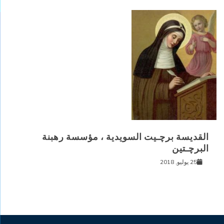
القديسة برﭼـيت السويدية ، مؤسسة رهبنة
البرﭼـتين
25 يوليو, 2018