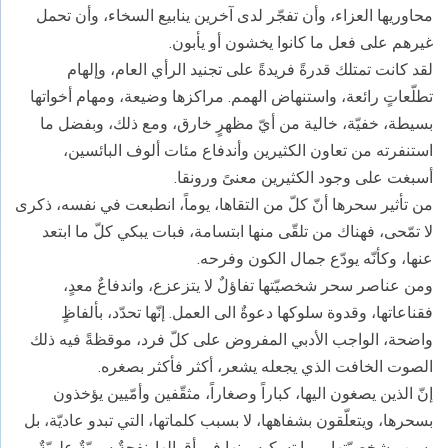
محاوريها العزاء، وأن تفجّر لدى آخرين ينابيع السخاء، وأن تحمل
غيرهم على فعل ما كانوا يخشون أو يأبون.
لقد كانت تمتلك قدرةً فريدةً على تجنيد الرأي العام، وإلهام
تطلّعاتٍ رائعة، واستنهاض الهمم. مراكزها وضيعة، ومهام أخواتها
بسيطة، خفيّة، خالية من أيّ مظهرٍ خارق، ومع ذلك، وبفضل ما
استنفرته من تعاون الكثيرين وأندفاع مئات ألوف البائسين،
أسبغت على وجود الكثيرين معنىً ورونقا.
من تأثير سحرها أنّ كلّ من التقاها، يوماً، انطبعت في نفسه، ذكرى
لا تمّحى، فهناك من تلقّى منها ابتسامة، فبات يبكي كلّ ما ابتعد
عنها، وكأنّه يودّع جمال الكون وفرحه.
ومن عناصر سحر شخصيّتها تفاؤلٌ لا يتزعزع، واندفاعٌ معدٍ،
فقناعاتها، وقدوة سلوكها دعوةٌ الى العمل. إنّها تحدّد، بألفاظٍ
واضحة، الواجب الأدبي المفروض على كلّ فرد، موقظةً فيه ذلك
الصوت الخافت الذي يجعله يشعر، أكثر فأكثر بصغره.
إنّ الذين يصغون اليها، كباراً وصغاراً، مثقّفين وأمّيين يؤخذون
بسحرها، ويتعلّقون بشفاهها، لا بسبب كلماتها، التي تبدو عاديّة، بل
بسبب شخصيّتها، وما تسكبه منها في أقوالها. نفحةٌ سريّةٌ علويّةٌ