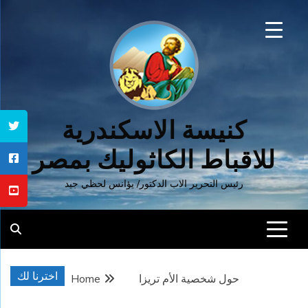
Ski
t
conten
كنيسة الاسكندرية
للاقباط الكاثوليك بمصر
رئيس التحرير الاب الدكتور/ يؤانس لحظي جيد
اخترنا لك
حول شخصية الأم تريزا
Home