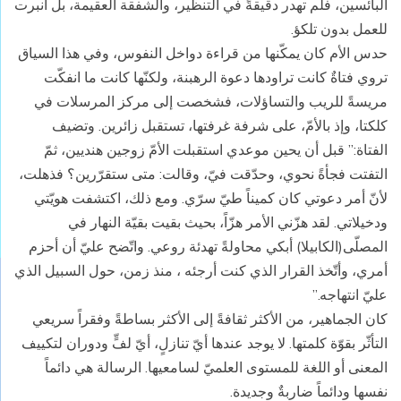
البائسين، فلم تهدر دقيقةً في التنظير، والشفقة العقيمة، بل انبرت
للعمل بدون تلكؤ.
حدس الأم كان يمكّنها من قراءة دواخل النفوس، وفي هذا السياق
تروي فتاةٌ كانت تراودها دعوة الرهبنة، ولكنّها كانت ما انفكّت
مريسةً للريب والتساؤلات، فشخصت إلى مركز المرسلات في
كلكتا، وإذ بالأمّ، على شرفة غرفتها، تستقبل زائرين. وتضيف
الفتاة:” قبل أن يحين موعدي استقبلت الأمّ زوجين هنديين، ثمّ
التفتت فجأةً نحوي، وحدّقت فيّ، وقالت: متى ستقرّرين؟ فذهلت،
لأنّ أمر دعوتي كان كميناً طيّ سرّي. ومع ذلك، اكتشفت هويّتي
ودخيلاتي. لقد هزّني الأمر هزّاً، بحيث بقيت بقيّة النهار في
المصلّى(الكابيلا) أبكي محاولةً تهدئة روعي. واتّضح عليّ أن أحزم
أمري، وأتّخذ القرار الذي كنت أرجئه ، منذ زمن، حول السبيل الذي
عليّ انتهاجه.”
كان الجماهير، من الأكثر ثقافةً إلى الأكثر بساطةً وفقراً سريعي
التأثّر بقوّة كلمتها. لا يوجد عندها أيّ تنازلٍ، أيّ لفٍّ ودوران لتكييف
المعنى أو اللغة للمستوى العلميّ لسامعيها. الرسالة هي دائماً
نفسها ودائماً ضاربةٌ وجديدة.