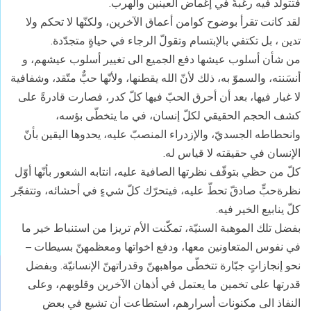
فتتولّد فيه رغبةٌ في إغماض العينين والهرب.
لقد كانت تقرأ بوضوح كوامن أعماق الآخرين، ولكنّها لا تحكم ولا
تدين ، بل تكتفي بالإبتسام وتقولّ الرجاء في حياةٍ متجدّدة.
من شأن أسلوب عيشها دفع الجميع الى تغيير أسلوب عيشهم، و
أنسَنته، والسموّ به، ذلك لأنّ الله يقطنها، ولأنّها حبٌّ متّقد، وشفافية
لا غبار فيها، بعد أن أحرق الحبّ فيها كلّ كدر، فصارت قادرةً على
كشف الحجم الحقيقي لكلّ إنسان، في ما يتخطّى بؤسه،
وانحطاطه الجسديّ، والإزدراء المنصبّ عليه، يحدوها اليقين بأنّ
الإنسان في حقيقته لا قياس له.
كلّ من حظي بتوقّف نظرتها الصافية عليه، انتابه الشعور بأنّها أوّل
نظرةحبٍّ صادقّ تحطّ عليه، فيتحرّك كلّ شيءٍ في أحشائه، وتتفجّر
كلّ ينابيع الخير فيه.
بفضل تلك الموهبة السنيّة، تمكّنت الأم تريزا من استنباط خير ما
في نفوس المتعاونين معها، ودفع اخواتها ومعظمهنّ بسيطات –
نحو إنجازاتٍ جبّارة تتخطّى مواهبهنّ وقدراتهنّ الإنسانيّة. وبفضل
قدرتها على تخمين ما يعتمل في أذهان الآخرين وقلوبهم، وعلى
النفاذ الى مكنونات أسرارهم، استطاعت أن تشيع في بعض