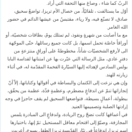
الربّ كما شاء ، وصاغ منها التحفة التي أراد.
أوّل ما يستالفت ، تلقائيّاً، من خصال الأم تريزا، تواضعٌ سحيق،
صادق، لا تصنّع فيه، ولا رياء، مقتبسٌ من عيشها الدائم في حضور
الله الغامر.
مع ما أصابت من شهرةٍ ونفوذ، لم تمتلك يومً، بطاقات شخصيّة، أو
أوراقاً خاصّة تحمل اسمها، بل كانت جميع رسائلها، حتّى الموجّهة
الى لأرفع الشخصيّات شأناً، مخطوطةً على أوراقٍ منتزعةٍ من
دفترٍ عادي، مثل الرسالة التي عبّرت بها عن امتنانها لقداسة البابا
بولس السادس لإهدائه إليها السيّارةَ الفخمةَ المقدّمة له، في أثناء
زيارته للهند.
وإن هي نزعت إلى الكتمان والبساطة في أقوالها وكتاباتها، إلاّ أنّ
إنجازاتها تنمّ عن اندفاعٍ مضطرم، وعظمةٍ فذّة، عظمة من يحقّق،
ببطولة، أعمالٍ بسيطة، فتواضعها السحيق لم يقف حاجزاٍ في وجه
إرادتها الصلبة وتصميمها العنيد.
في أعماقها كانت تضجّ روح الريادة، واندفاعٍ الى المبادرة يلمس
المجازفة، وصبّوٌ إلى اقتحام معاقل المستحيل. ثمّ إنها، باختيارها
اسم تريزا، إندفاعاً في تيّار القدّيسة تريزا الطفل يسوع، أعربت