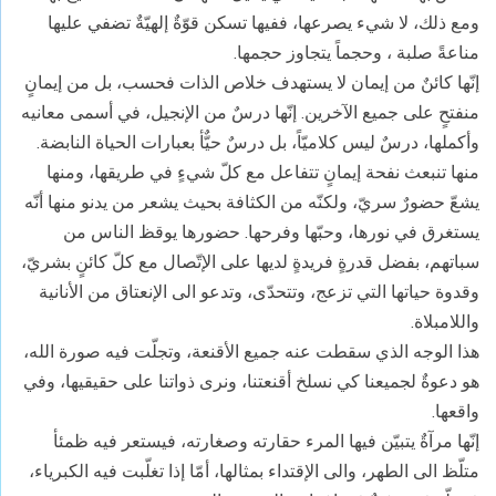
ومع ذلك، لا شيء يصرعها، ففيها تسكن قوّةٌ إلهيّةٌ تضفي عليها
مناعةً صلبة ، وحجماً يتجاوز حجمها.
إنّها كائنٌ من إيمان لا يستهدف خلاص الذات فحسب، بل من إيمانٍ
منفتحٍ على جميع الآخرين. إنّها درسٌ من الإنجيل، في أسمى معانيه
وأكملها، درسٌ ليس كلاميّاً، بل درسٌ حيٌّأ بعبارات الحياة النابضة.
منها تنبعث نفحة إيمانٍ تتفاعل مع كلّ شيءٍ في طريقها، ومنها
يشعّ حضورٌ سريّ، ولكنّه من الكثافة بحيث يشعر من يدنو منها أنّه
يستغرق في نورها، وحبّها وفرحها. حضورها يوقظ الناس من
سباتهم، بفضل قدرةٍ فريدةٍ لديها على الإتّصال مع كلّ كائنٍ بشريّ،
وقدوة حياتها التي تزعج، وتتحدّى، وتدعو الى الإنعتاق من الأنانية
واللامبلاة.
هذا الوجه الذي سقطت عنه جميع الأقنعة، وتجلّت فيه صورة الله،
هو دعوةٌ لجميعنا كي نسلخ أقنعتنا، ونرى ذواتنا على حقيقيها، وفي
واقعها.
إنّها مرآةٌ يتبيّن فيها المرء حقارته وصغارته، فيستعر فيه ظمئأ
متلّظ الى الطهر، والى الإقتداء بمثالها، أمّا إذا تغلّبت فيه الكبرياء،