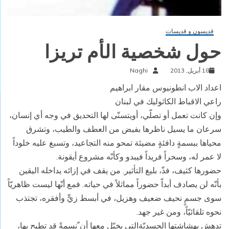
قديسون و قديسات
حول شخصية الأم تريزا
18 أبريل, 2013
Naghi
اعداد الاب انطونيوس مقار ابراهيم
راعي الاقباط الكاثوليك في لبنان
وإن كانت تعمل أو تصلّي، أويتسنّى لها التحديق في وجه أي إنسان،
سرعان ما يسيل ناظرها بفيض من العطف والطيب، وتشرق
محياها ببسمةٍ دافئةٍ مضيئة تمحو منه التجاعيد، وتسبغ عليه خلوداً
لا عمر له، وسحراً فريداً فيبدو وكأنّه مشروع أيقونة.
حضورها كثيف، فذّ، بليغ التأثير. من يقف في إزائه يداخله اليقين
بأنّه لن يصادف أبداّ حضوراً مماثلاً في حياته. فمع أنّها ليست ظاهريّاً
سوى جسمٍ نحيف ضعيف وهزيل، في أبسط زيٍّ وأفقره، تجتذب
نحوه تلقائيّاً، ومن غير جهد.
تدهش بهشاشتها الجسديّةالتي يخيّل معها أن ّنسمةً قد تطيح بها،