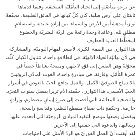
عن نزعةٍ متأصّلةٍ إلى الحياة التأمّليّة السحيقة. وفيما قدماها
ثابتتان على أرض صلبة، كان كلّ كيانها في الفائق الطبيعة، محقّقةً
توازناً مدهشاً بين الأرض والسماء، بين إرادةٍ عنيدة، واستسلامٍ
مطلقٍ لله، وعاقدةً وحدةً رائعةً بين الريّة البشريّة والخضوع
لمخطّط العناية العطوف.
هذا التوازن بين القيمة الكبرى لأصغر المهام اليوميّة، والمشاركة
في لأن نهائيّة الحياة الإلهيّة، في انطلاقةٍ واحدة، تتناول الكيان كلّه،
محوّلةً وهن النفس إلى قوّةٍ لا تقهر، ومتيحةً نشاطاً خصباً في
غمرة التأمّل، وقارنة، في مبادرةٍ واحدة، الغوث المادّي الروتينيّ
بالاندماج الصوفيّ الأكمل، والعمل بدافع الحبّ بالغوص في أسرار
الحبّ الأسمى، هذا التوازن، حقّقته الأم تريزا بفضل سنوات التجرّد،
والتضحية المعاشة التي أفضت إلى صوغ إيمانٍ مضطرم، وإرادةٍ
حازمة، وحكمةٍ ذات صفاءٍ منقطع النظير، وقداسةٍ راسخة،
وبفضل وضعها موضع التنفيذ المبادئ الروحيّة التي أقعدت عليها
رسالتها، والدعوة التي حملتها إلى الآخرين.
لقد أيقنت أنّ العمل الفوريّ هو الردّ الأمثل على احتياجات