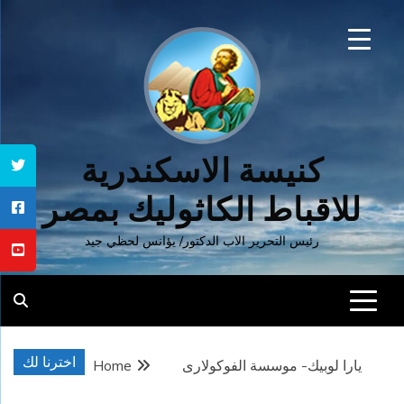
Ski
t
conten
كنيسة الاسكندرية
للاقباط الكاثوليك بمصر
رئيس التحرير الاب الدكتور/ يؤانس لحظي جيد
اخترنا لك
يارا لوبيك- موسسة الفوكولارى
Home