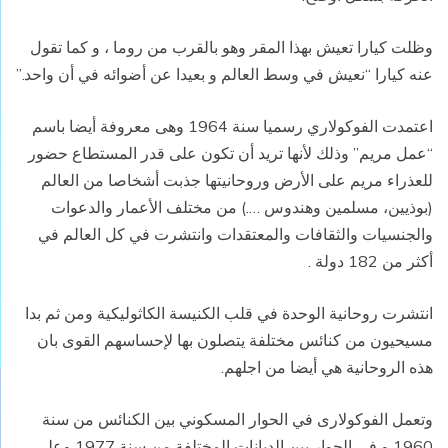
وظلت كيارا تعيش بهذا المقر وهو بالقرب من روما ، و كما تقول
عنه كيارا “نعيش في وسط العالم و بعيدا عن أضوائه في أن واحد.”
اعتمدت الفوكولاري رسميا سنة 1964 وهى معروفة أيضا باسم
“عمل مريم” وذلك لأنها تريد أن تكون على قدر المستطاع حضور
للعذراء مريم على الأرض وروحانيتها جذبت أشخاصا من العالم
(بوذيين، مسلمين وهندوس ….) من مختلف الأعمار والدعوات
والجنسيات والثقافات والمعتقدات وانتشرت في كل العالم في
أكثر من 182 دولة .
انتشرت روحانية الوحدة في قلب الكنيسة الكاثوليكية ومن ثم بدا
مسيحيون من كنائس مختلفة يتصلون بها لإحساسهم القوى بان
هذه الروحانية هي أيضا من اجلهم.
وتعمل الفوكولارى في الحوار المسكوني بين الكنائس من سنة
1960 و في الحوار بين الديانات المختلفة من سنة 1977 وعلى