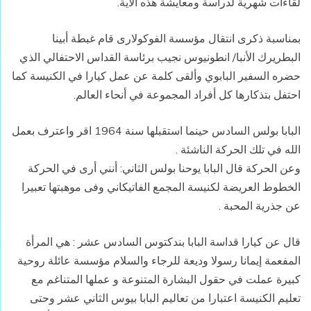
لقاءات شهرية لدراسة ومعايشة هذه الآية.
بمناسبة ذكرى انتقال مؤسسة الفوكولارى قام غبطة أبينا
البطريرك الأنبا/ انطونيوس نجيب برئاسة القداس الاحتفالي الذي
حضره السفير البابوي وألقى كلمة عن عمل كيارا في الكنيسة كما
احتفل بتذكارها كل أفراد المجموعة في أنحاء العالم.
البابا بولس السادس حينما استقبلها سنة 1964 اقر واعترف بعمل
الله في تلك الحركة الناشئة .
وعن الحركة قال البابا يوحنا بولس الثاني: أنني أرى في الحركة
الخطوط العريضة لكنيسة المجمع الفاتيكاني وفى موهبتها تعبيرا
عن جذرية المحبة .
قال عن كيارا قداسة البابا بندكتوس السادس عشر : هي المرأة
المفعمة إيمانا رسولا وديعة للرجاء والسلام مؤسسة عائلة روحية
كبيرة عملت في حقول البشارة المتنوعة و عملها المتناغم مع
تعليم الكنيسة اعتبارا من تعاليم البابا بيوس الثاني عشر وحتى