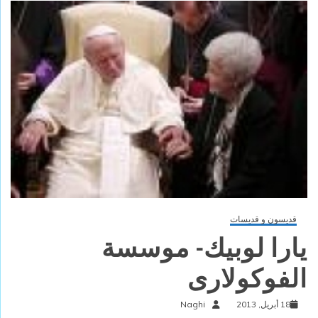
قديسون و قديسات
يارا لوبيك- موسسة
الفوكولارى
18 أبريل, 2013
Naghi