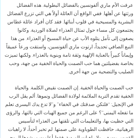
عرفت الأم ماري ألفونسين بالفضائل البطولية. هذه الفضائل
ورثتها عن أهلها. ففي الواقع أن العائلة أولاً هي التي تزرع الفضائل
البشرية والمسيحية في قلوب أبنائها. فقد كان أفراد عائلة غطاس
يجتمعون كل مساء حول تمثال العذراء لصلاة الوردية. وكانوا
يصغون إلى تأمل يتلوه الأب عن حياة المسيح أو العذراء. من هذا
النبع الصافي تحديداً، ارتوت ماري ألفونسين، واستقت ورعاً عميقاً
وإيماناً كبيراً بالعناية الإلهية وثقة تامة وبنوية بالعذراء. ولكنها تميزت
بخاصة بفضيلتين هما حب الصمت والحياة الخفية من جهة، وحب
الصليب والتضحية من جهة أخرى.
حب الصمت والحياة الخفية. إن الصمت نقيض الكلمة. والحياة
الخفية تقدم التربة الملائمة لولادة الفضائل ونموها. ألم يقل الرب
في الإنجيل: “فلتكن صدقتك في الخفاء” و”لا تدع يدك اليسرى تعلم
ما تفعله اليمنى”؟ على الرغم من جميع الهبات التي نالتها، والرؤى
التي حظيت بها، والتعليمات التي تلقتها من العذراء لتأسيس
الرهبانية، حافظت الطوباوية على صمتها. لم تخبر أحداً، لا راهبات
القديس يوسف، ولا راهبات الوردية. فقط أعلمت مرشدها الروحي