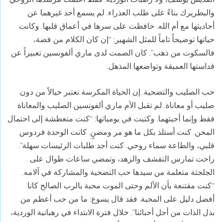
والبطريرك بناءً على طلب العذراء. لم يسمع أحد غيرهما عن
أحاديثها مع أم الله. حافظت على سرها في أعماق قلبها. وكانت
حياتها توضيحاً تاماً للمثل الشهير: “إن كان الكلام من فضة،
فالسكوت من ذهب”. كان الصمت لدى ماري ألفونسين تعبيراً عن
قداستها العميقة وتواضعها المذهل.
حب الصليب والتضحية. إن الحياة المكرسة تعتبر خيالاً من دون
صليب أو معاناة. لم تقبل الأم ماري ألفونسين الصليب والمعاناة
فقط وإنما أحبتهما. وكتبت في يومياتها: “كنت متعطشة إلى احتمال
المحن. كنت أستلذ بكل ما هو مر ومضنٍ. كانت الوحدة فردوس
قلبي، والطاعة سماء روحي. كنت أجد طلبات الرئيسات سهلة”.
راحت تمارس التقشف والزهد، وتمضي ساعات طوال على
الجلجثة متعلمة من سيدها حب التضحية والمشاركة في آلامه.
“كنت مقتنعة بأن الألم وحتى الموت محبة بالرب الصالح كانا
أفضل دليل على المحبة. فقد قال يسوع: ما من حب أعظم من
بذل الذات من أجل أحبائنا”. خلال فترة الابتداء في رهبانية الوردية،