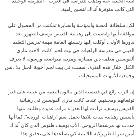
ابنته الحبيبة عنه وتذهب للدراسة في الغرب – الطريقة الوحيدة
التي كانت متوفرة آنذاك لتصبح راهبة.
لكن سلطانة المحبة والمؤمنة والصابرة تمكنت من الحصول على
موافقة أبيها وانضمت إلى رهبانية القديس يوسف الظهور. بعد
نذورها الأولى، أوكلت إليها رئيستها العامة مهمة تدريس التعليم
الديني في مدرسة الراهبات في بيت لحم. كانت الأخت ماري
ألفونسين معلمة دين ممتازة، ومربية متواضعة ورسولة لا تعرف
الكلل. خلال هذه الفترة، أسست في بيت لحم أخوية الحبل بلا دنس
وجمعية الأمهات المسيحيات.
إن الرب رائع في قديسيه الذين ينالون النعمة من عينيه على قدر
توقعاتهم ومحبتهم. عندما كانت ماري ألفونسين في رهبانية
القديس يوسف، تراءت لها العذراء مرات عديدة وطلبت منها
تأسيس رهبانية لبنات بلادها تحمل اسم “راهبات الوردية”. كما أنها
حددت لها مرشدها الروحي، الأب يوسف طنوس الذي كان آنذاك
أمين سر البطريركية اللاتينية كي يساعدها على تحقيق هذا