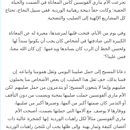
تجرعت الأم ماري ألفونسين كأس المعاناة في الصمت والحياة
الخفية؛ وكانت حقاً ذبيحة رهبانية الوردية. ففي سبيل النجاح، تحتاج
كل المشاريع الإلهية إلى الصليب والتضحية.
وفي يوم من الأيام، فتحت قلبها لمرشدها، معبرة له عن المعاناة
الكبيرة التي صادفتها في أشخاص كان يجب أن يكونوا سنداً لها.
ولحسن الحظ أن الرب كان يساندها ويدعمها. “إن كان الله معنا،
فمن علينا؟”.
دعانا المسيح إلى حمل صليبنا اليومي وثقل همومنا واتباعه. إن
قمنا بذلك، خف ثقل هذا الصليب. إن بعض الأشخاص منا يحملون
صليبهم وإنما لا يتبعون المسيح؛ أو يتذمرون من حمل صليبهم. لكن
الأم ماري ألفونسين حملت صليبها بمحبة وبصمت من دون التأفف
أو التذمر. كان صمتها أكبر من ألمها، وصبرها أكبر من صليبها،
ووقارها لا يوصف. مع آلامها التي حملتها بصمت، أصبحت الأم
ماري ألفونسين مثالاً لكل راهبات الوردية. إنها كشجرة عالية ذات
أغضان كثيفة وثمار بهية. وإلى ظلها يجب أن تلتجئ راهبات الوردية