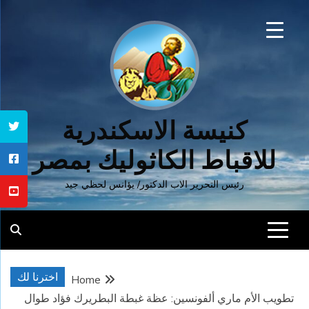
Ski
t
conten
كنيسة الاسكندرية
للاقباط الكاثوليك بمصر
رئيس التحرير الاب الدكتور/ يؤانس لحظي جيد
اخترنا لك
Home
تطويب الأم ماري ألفونسين: عظة غبطة البطريرك فؤاد طوال