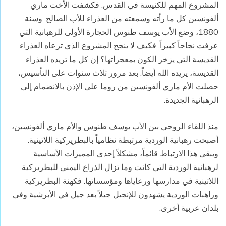
المشروع المهم للكنيسة في القدس. فكشفت الأخت ماري
ألفونسين كل ما رأته وسمعته من العذراء للأب الصالح. وسنة
1880، وضع الأب يوسف طنوس الحجارة الأولى للرهبانية التي
عرفت نجاحاً كبيراً. فكيف لا ينجح المشروع الذي ترعاه العذراء
القديسة التي يزخر الكون بمعجزاتها؟ إن كل ما تريده العذراء
القديسة، يريده الله أيضاً. بعد مرور ثلاث سنوات على التأسيس،
حصلت الأم ماري ألفونسين من روما على الإذن بالانضمام إلى
الرهبانية الجديدة.
منذ اللقاء الروحي بين الأب يوسف طنوس والأم ماري ألفونسين،
أصبحت رهبانية الوردية مرتبطة نظامياً بالبطريركية اللاتينية.
ويبقى هذا الارتباط قائماً، مشكلاً إحدى المميزات الأساسية
لرهبانية الوردية التي كانت وما تزال الذراع اليمنى للبطريركية
اللاتينية في مدارسها ورعاياها ومؤسساتها. فكهنة البطريركية
وراهبات الوردية يشهدون للإنجيل جيلاً بعد جيل في الأبرشية وفي
بلدان عربية أخرى.