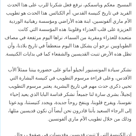
المسيح. معكم وباسمكم، نرفع فعل شكرنا للرب على هذا الحدث
الفريد في تاريخ كنيسة القدس، أم الكنائس. هذا الحدث هو تطويب
الأم ماري ألفونسين، ابنة هذه الأراضي ومؤسسة رهبانية الوردية
العزيزة على قلب العذراء وقلوبنا. هذه المؤسسة التي كانت
متعبدة للعذراء ومقربة من السماء، نراها اليوم مرتفعة في مصاف
الطوباويين. نرجو أن يشكل هذا اليوم منعطفاً في تاريخ بلادنا، وأن
تظل هذه الأرض تنبت القديسين والشفعاء كما في بدايات الكنيسة.
نشكر سيادة المونسنيور أنجيلو أماتو على حضوره بيننا ممثلاً الأب
الأقدس، وعلى قراءة مرسوم التطويب في كنيسة البشارة التي
تحيي ذكرى حدث مهم في تاريخ البشرية. يعتبر مرسوم التطويب
إنجيلاً، بشرى سارة لنا جميعاً. نشكر قداسة البابا الذي يعيد إحياء
نفوسنا، ويفرح قلوبنا، وينفخ روحاً جديدة، ويجدد كنيستنا، ويدعونا
إلى الرجاء السعيد بأننا قادرون نحن أيضاً أن نكون قديسين مثلها،
وذلك من خلال تطويب الأم ماري ألفونسين.
إن الكنيسة التي لا تنبت قديسين وقديسات في صفوف رجال