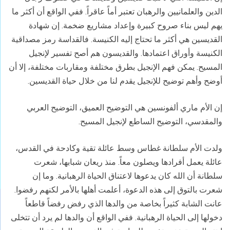
الدين والعلمانيين والرهبان تعتبر أماً عاقراً. ففي الواقع أن أكثر ما
يهم ليس بناء صروح كبيرة وإعداد مشاريع ضخمة. إن شهادة
القديسين هي أكثر ما تحتاج إليه الكنيسة. فالقداسة رمز مصداقية
الكنيسة وأوراق اعتمادها. والقديسون هم أصح تفسير لإنجيل
المسيح. يمكن فهم الإنجيل بطرق مختلفة ومقاربات مختلفة، إلا أن
أوضح وأهم توضيح للإنجيل يقدم لنا من خلال حياة القديسين.
إن الأم ماري ألفونسين هي التوضيح العميق، التوضيح العربي
والمقدسي، التوضيح الساطع لإنجيل المسيح.
ولدت الأم سلطانة غطاس وسط عائلة تقية وكادحة في القدس،
عائلة يعمل أفرادها ويصلون معاً. منذ ريعان شبابها، شعرت
سلطانة أن الله كان يدعوها لاعتناق الحياة الرهبانية. وما إن
شعرت بالتوق إلى هذه الدعوة، أعلمت أهلها بالأمر لكنهم رفضوا.
عانت الشابة كثيراً بخاصة من والدها الذي رفض رفضاً قاطعاً
دخولها إلى الحياة الرهبانية. ففي الواقع أن والدها لم يرد أن تتخلى