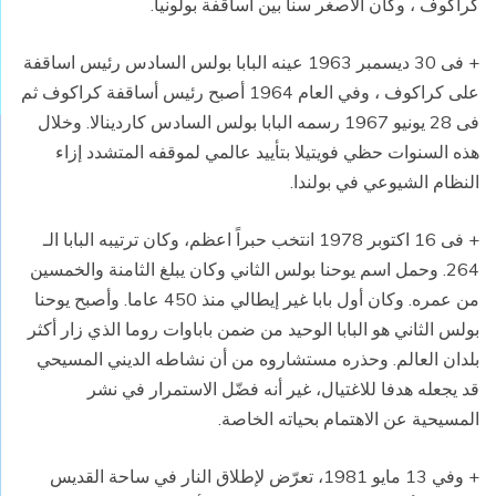
كراكوف ، وكان الاصغر سناً بين أساقفة بولونيا.
+ فى 30 ديسمبر 1963 عينه البابا بولس السادس رئيس اساقفة
على كراكوف ، وفي العام 1964 أصبح رئيس أساقفة كراكوف ثم
فى 28 يونيو 1967 رسمه البابا بولس السادس كاردينالا. وخلال
هذه السنوات حظي فويتيلا بتأييد عالمي لموقفه المتشدد إزاء
النظام الشيوعي في بولندا.
+ فى 16 اكتوبر 1978 انتخب حبراً اعظم، وكان ترتيبه البابا الـ
264. وحمل اسم يوحنا بولس الثاني وكان يبلغ الثامنة والخمسين
من عمره. وكان أول بابا غير إيطالي منذ 450 عاما. وأصبح يوحنا
بولس الثاني هو البابا الوحيد من ضمن باباوات روما الذي زار أكثر
بلدان العالم. وحذره مستشاروه من أن نشاطه الديني المسيحي
قد يجعله هدفا للاغتيال، غير أنه فضّل الاستمرار في نشر
المسيحية عن الاهتمام بحياته الخاصة.
+ وفي 13 مايو 1981، تعرّض لإطلاق النار في ساحة القديس