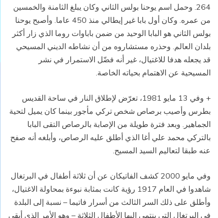
264. وحمل اسم يوحنا بولس الثاني وكان يبلغ الثامنة والخمسين
من عمره. وكان أول بابا غير إيطالي منذ 450 عاما. وأصبح يوحنا
بولس الثاني هو البابا الوحيد من ضمن باباوات روما الذي زار أكثر
بلدان العالم. وحذره مستشاروه من أن نشاطه الديني المسيحي
قد يجعله هدفا للاغتيال، غير أنه فضّل الاستمرار في نشر
المسيحية عن الاهتمام بحياته الخاصة.
+ وفي 13 مايو 1981، تعرّض لإطلاق النار في ساحة القديس
بطرس وأصيب برصاص شخص تركي مأجور بينما كان يميل لتحية
الجماهير. وبعد فترة طويلة من الإصابة بالرصاص التقى البابا
بالتركي محمد علي أغا الذي أطلق عليه الرصاص، وأبلغه أنه صفح
عنه طبقا لتعاليم السيد المسيح.
وفي مايو 2000 كشف الفاتيكان عن أن ثلاثة أطفال في البرتغال
شاهدوا في العام 1917 رؤية كانت بمثابة نبوءة بمحاولة الاغتيال،
وأطلق على ذلك السر الثالث من أسرار فاتيما – نسبة إلى البلدة
في البرتغال التي ينتمي إليها الأطفال الثلاثة – وهو الأمر الذي أبقي