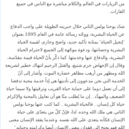
من الزيارات في العالم والكلام مباشرة مع الناس في جميع
القارات .
شدّد يوحنا بولس الثاني خلال حبريته الطويلة على واجب الدفاع
عن الحياة البشرية، ووجّه رسالة عامة في العام 1995 بعنوان
“إنجيل الحياة” بمثابة تأكيد جديد، واضح وحازم، لقيمة الحياة
البشرية وحصانتها، ودعوة موجّهة إلى الجميع لاحترام الحياة
البشرية، والدفاع عنها وخدمتها. كما ذكّر بأنّ الحياة قيمة مقدّسة،
وقال إن الإجهاض جرم شنيع، والقتلَ الرحيم انتهاك خطير لشريعة
الله ومظهر من أرهب مظاهر حضارة الموت. وأشار إلى أنّ
الخدمة التي نحن مدعوون إلى تأديتها هي إذاً خدمة محبة تدفعنا
إلى أن نعمل دوما على حماية حياة القريب وترقيتها ولا سيما حياة
الضعيف والمهدَّد… إن ما يُطلب منّا هو أن نعامِل بالمحبة والإكرام
حياة كل إنسان… فالحياة البشرية… كما كتب عنها يوحنا بولس
الثاني, هي ملك الله وحده. لذا، فإنّ كلّ من يتعدّى على حياة
الإنسان فكأنه يتعدى على الله نفسه. وعندما يفقد الإنسان معنى
الله فهو يجنح إلى فقدان معنى الإنسان أيضا وكرامته وحياته.”