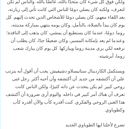
ولكن فوق كل شيء كان متحدًا بالله، غائصًا بالله. والناس لم تكن
لتعرف، ولكنه كان يصلي دومًا للناس التي كانت تأتي إلى زيارته،
بعد اللقاء معهم، كان يصلي دومًا للأشخاص الذين تحدث إليهم. كل
يوم كان يبدأ بالصلاة، بالتأمل، وكان يومه ينتهي بمباركة مدينته،
روما. دومًا، عندما كان يستطيع أن يمشي، كان يذهب إلى النافذة؛
وعندما لم يعد بإمكانه المسير، وكان ضعيفًا جدًا، كان يطلب أن
نرفعه لكي يرى مدينة روما ويباركها. كل يوم كان يبارك شعب
روما، أبرشيته.
ويستكمل الكاردينال ستانيسلاو دشيفيش: يجب أن أقول أنه يترتب
علي أن أكتشفه من جديد. أن أكتشفه وأن أحبه أكثر. رجل غنى
روحي كبير. لم يكن يتحدث عن ذاته كثيرًا، ولكن الناس كانت
تعرف أن هناك أمر كبير في داخله. واليوم أرى ضرورة أن أكتشف
هذا الغنى الروحي والفكري. كنت أقدره كأب والآن أقدره كأب
وكطوباوي.
تضرع لأجلنا ايها الطوباوي الجديد