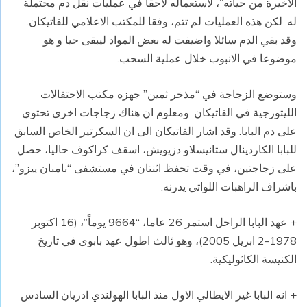
الاخيرة من حياته”، لاستعماله لاحقاً في عمليات نقل دم محتملة
له. لكن هذه العمليات لم تتم، وفقا للمكتب الاعلامي للفاتيكان.
وقد بقي الدم سائلا واضيفت له بعض المواد ليبقى حيا و هو
موضوعا في الانبوب خلال عملية السحب.
وستوضع الزجاجة في “مذخر ثمين” جهزه مكتب الاحتفالات
الليتورجية في الفاتيكان. ومعلوم ان هناك زجاجات اخرى تحتوي
على دم البابا. وقد اشار الفاتيكان الى ان السكرتير الخاص السابق
للبابا الكاردينال ستانيسلاو دزيويش، اسقف كراكوف حاليا، حصل
على زجاجتين، في وقت تحفظ اثنتان في مستشفى “بامبان ييزو”،
باشراف الراهبات اللواتي يدرنه.
+ عهد البابا الراحل استمر 26 عاما، “9664 يوماً”، (16 اكتوبر
1978-2 ابريل 2005)، وهو ثالث اطول عهد بابوى في تاريخ
الكنيسة الكاثوليكية.
+ انه البابا غير الايطالي الاول منذ البابا الهولندي ادريان السادس