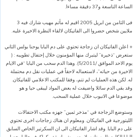
الساعة التاسعة و37 دقيقة مساءا.
فى الثامن من ابريل 2005 اقيم له مأتم مهيب شارك فيه 3
ملايين شخص حضروا الى الفاتيكان لالقاء النظرة الاخيرة عليه.
+ اعلن الفاتيكان ان زجاجة تحتوي على دم البابا يوحنا بولس الثاني
ستعرض “ذخيرة” ليتبرك منها المؤمنون خلال إحتفال تطويبه : (
يوم الاحد الموافق /5/2011). وهذا الدم سحب من البابا “في الايام
الاخيرة من حياته”، لاستعماله لاحقاً في عمليات نقل دم محتملة
له. لكن هذه العمليات لم تتم، وفقا للمكتب الاعلامي للفاتيكان.
وقد بقي الدم سائلا واضيفت له بعض المواد ليبقى حيا و هو
موضوعا في الانبوب خلال عملية السحب.
وستوضع الزجاجة في “مذخر ثمين” جهزه مكتب الاحتفالات
الليتورجية في الفاتيكان. ومعلوم ان هناك زجاجات اخرى تحتوي
على دم البابا. وقد اشار الفاتيكان الى ان السكرتير الخاص السابق
للبابا الكاردينال ستانيسلاو دزيويش، اسقف كراكوف حاليا، حصل