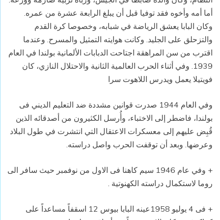
أما أمه وأخوه فقد توفيا قبل أن يبلغ الرابعة عشرة من عمره.
وكان البابا يعشق الرياضة في شبابه، وخصوصا كرة القدم
والتزحلق على الجليد. وكانت هوايته التمثيل والمسرح. وعندما
اقترب من سن المراهقة اجتاحت الدبابات الألمانية بولندا في العام
1939. وفي أثناء الحرب العالمية الثانية والاحتلال النازي، كان
فويتيلا يعمل ويدرس اللاهوت سرا
وفي العام 1944 صدرت قوانين مشددة ضد التعليم الديني فى
بولندا، فاضطر إلى الاختباء، وأُرسل الكثيرون من أصدقائه الذين
قُبِض عليهم إلى معسكرات الاعتقال التي انتشرت في طول البلاد
وعرضها. وبعد أن توقفت الحرب واصل دراسته.
+ وفي عام 1946 سيم كاهنا فى الاول من نوفمبر حيث سافر الى
روما لاستكمال دراسته الكهنوتية .
+ فى 4 يوليو 1958عينه البابا بيوس 12 اسقفاً مساعداً على