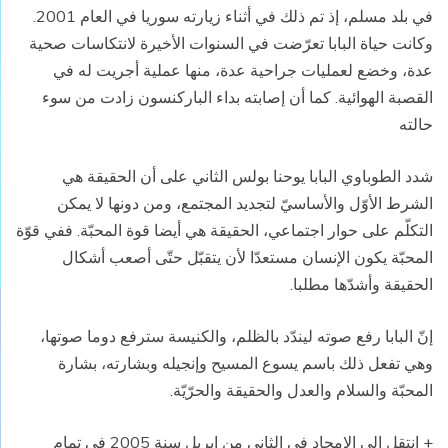
في بلد مسلم، إذ تم ذلك في أثناء زيارته سوريا في العام 2001.
وكانت حياة البابا تعرّضت في السنوات الأخيرة لانتكاسات صحية
عدة، وخضع لعمليات جراحية عدة، منها عملية أجريت له في
القصبة الهوائية. كما أن إصابته بداء الباركنسون زادت من سوء
حالته
شدد الطوباوي البابا يوحنا بولس الثاني على أن الحقيقة هي
الشرط الأوّل والأساسيّ لتجديد المجتمع، ومن دونها لا يمكن
التكلّم على حوار اجتماعي، الحقيقة هي أيضا قوة المحبّة. ففي قوّة
المحبّة يكون الإنسان مستعدّا لأن يتقبّل حتّى أصعب أشكال
الحقيقة وأشدّها مطلبا.
إنّ البابا رفع صوته ليندّد بالظلم، والكنيسة سترفع دوما صوتها،
وهي تفعل ذلك باسم يسوع المسيح وإنجيله وبشارته، بشارة
المحبّة والسلام والعدل والحقيقة والحرّيّة.
+ انتقل الى الامجاد فى الثانى من ابريل سنة 2005 فى تمام