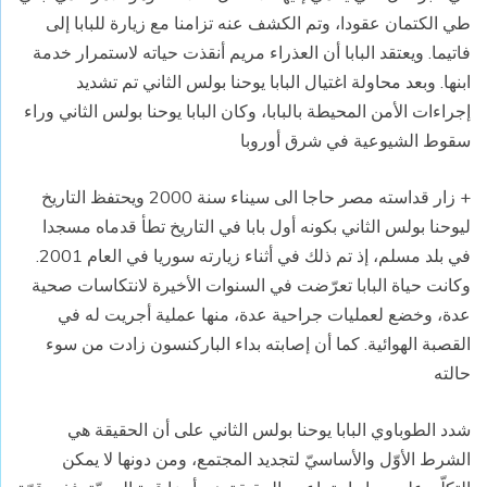
طي الكتمان عقودا، وتم الكشف عنه تزامنا مع زيارة للبابا إلى
فاتيما. ويعتقد البابا أن العذراء مريم أنقذت حياته لاستمرار خدمة
ابنها. وبعد محاولة اغتيال البابا يوحنا بولس الثاني تم تشديد
إجراءات الأمن المحيطة بالبابا، وكان البابا يوحنا بولس الثاني وراء
سقوط الشيوعية في شرق أوروبا
+ زار قداسته مصر حاجا الى سيناء سنة 2000 ويحتفظ التاريخ
ليوحنا بولس الثاني بكونه أول بابا في التاريخ تطأ قدماه مسجدا
في بلد مسلم، إذ تم ذلك في أثناء زيارته سوريا في العام 2001.
وكانت حياة البابا تعرّضت في السنوات الأخيرة لانتكاسات صحية
عدة، وخضع لعمليات جراحية عدة، منها عملية أجريت له في
القصبة الهوائية. كما أن إصابته بداء الباركنسون زادت من سوء
حالته
شدد الطوباوي البابا يوحنا بولس الثاني على أن الحقيقة هي
الشرط الأوّل والأساسيّ لتجديد المجتمع، ومن دونها لا يمكن