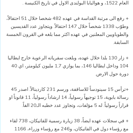
العام 1522، و هوالبابا البولندى الاول في تاريخ الكنيسة .
+ رفع الى مرتبة القداسة في عهده 482 شخصا خلال 51 احتفالاً،
وطوّب 1338 شخصاً خلال 147 احتفالاً. ويتجاوز عدد القديسين
والطوباويين المعلنين في عهده اكثر مما بلغه في القرون الخمسة
السابقة.
+ زار 130 بلدا خلال عهده، وبلغت سفرياته الرعوية خارج ايطاليا
104 وداخل ايطاليا 146، بما يوازي 1,7 مليون كيلومتر، اي 40
دورة حول الارض.
+ترأس 15 سينودساً للاساقفة، ورسم 231 كاردينالاً. اصدر 45
رسالة بابوية، 15 توجيهاً رسولياً، 14 ارشاداً رسولياً، 11 قانوناً او
قراراً رسولياً. له 5 مؤلفات، وتجاوز عدد خطبه الـ20 الفاً.
+ في سجلات عهده ايضاً، 38 زيارة رسمية للفاتيكان، 738 لقاء
مع رؤساء دول في الفاتيكان، و246 مع رؤساء وزراء، 1166