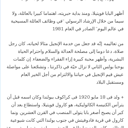
أظهر البابا فويتيلا، ومنذ بداية حبريته، اهتماما كبيرا بالعائلة، ولا
سيما من خلال الإرشاد الرسولي “في وظائف العائلة المسيحية
في عالم اليوم” الصادر في العام 1981
من تعاليمه :إنّه قد جعل من خدمة الإنجيل مثالا لحياته، كان رجل
صلاة، دعا دوما إلى مصلحة العدالة والسلام واحترام الحياة
البشرية، وأظهر محبة كبيرة إزاء الفقراء والضعفاء. إن كلمات
يوحنا بولس الثاني لا تزال حيّة في ذاكرتنا ، وتشجّعنا على مواصلة
عيش قيم الإنجيل في حياتنا والالتزام من أجل الخير العام
ومستقبل البلاد
+ ولد فى 18 مايو 1920 فى كراكوف ببولندا وكان اسمه قبل أن
يترأس الكنيسة الكاثوليكية، هو كارول فويتيلا، واستطاع بعد أن
كبر أن يصبح أصغر بابا يتولى المنصب في القرن العشرين. ونما
كارول في قرية فادوفيتش في جنوب بولندا التي كانت شيوعية
النظام، وكان والده ضابطا في الجيش، ورباه تربية صارمة وورعة.