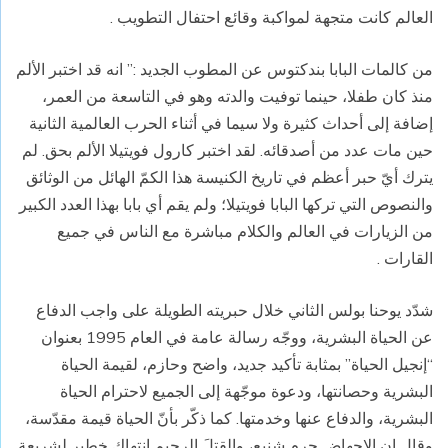
العالم كانت متجهة لمواكبة وقائع احتفال التطويب .
من كالمات البابا بندكتوس عن المطوب الجديد :” انه قد اختبر الألم
منذ كان طفلا، حينما توفيت والدته وهو في التاسعة من العمر،
إضافة إلى أحداث كثيرة ولا سيما في أثناء الحرب العالمية الثانية
حين مات عدد من أصدقائه. لقد اختبر كارول فويتيلا الألم بحق. لم
يترك أيّ حبر أعظم في تاريخ الكنيسة هذا الكمّ الهائل من الوثائق
والنصوص التي تركها البابا فويتيلا؛ ولم يقم أي بابا بهذا العدد الكبير
من الزيارات في العالم والكلام مباشرة مع الناس في جميع
القارات .
شدّد يوحنا بولس الثاني خلال حبريته الطويلة على واجب الدفاع
عن الحياة البشرية، ووجّه رسالة عامة في العام 1995 بعنوان
“إنجيل الحياة” بمثابة تأكيد جديد، واضح وحازم، لقيمة الحياة
البشرية وحصانتها، ودعوة موجّهة إلى الجميع لاحترام الحياة
البشرية، والدفاع عنها وخدمتها. كما ذكّر بأنّ الحياة قيمة مقدّسة،
وقال إن الإجهاض جرم شنيع، والقتلَ الرحيم انتهاك خطير لشريعة