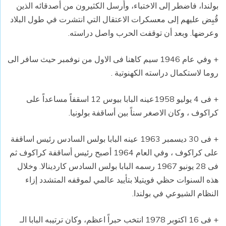
بولندا، فاضطر إلى الاختباء، وأُرسل الكثيرون من أصدقائه الذين
قُبِض عليهم إلى معسكرات الاعتقال التي انتشرت في طول البلاد
وعرضها. وبعد أن توقفت الحرب واصل دراسته.
+ وفي عام 1946 سيم كاهنا فى الاول من نوفمبر حيث سافر الى
روما لاستكمال دراسته الكهنوتية .
+ فى 4 يوليو 1958عينه البابا بيوس 12 اسقفاً مساعداً على
كراكوف ، وكان الاصغر سناً بين أساقفة بولونيا.
+ فى 30 ديسمبر 1963 عينه البابا بولس السادس رئيس اساقفة
على كراكوف ، وفي العام 1964 أصبح رئيس أساقفة كراكوف ثم
فى 28 يونيو 1967 رسمه البابا بولس السادس كاردينالا. وخلال
هذه السنوات حظي فويتيلا بتأييد عالمي لموقفه المتشدد إزاء
النظام الشيوعي في بولندا.
+ فى 16 اكتوبر 1978 انتخب حبراً اعظم، وكان ترتيبه البابا الـ