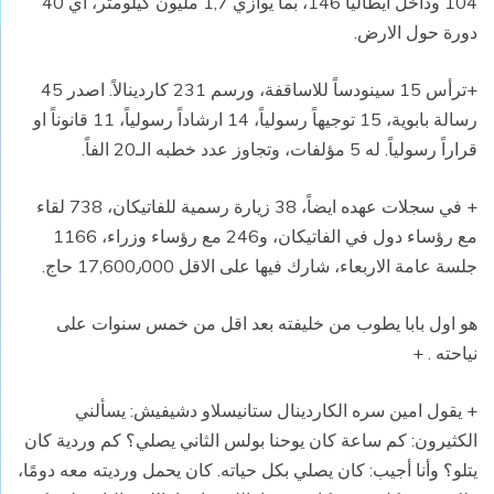
104 وداخل ايطاليا 146، بما يوازي 1,7 مليون كيلومتر، اي 40
دورة حول الارض.
+ترأس 15 سينودساً للاساقفة، ورسم 231 كاردينالاً. اصدر 45
رسالة بابوية، 15 توجيهاً رسولياً، 14 ارشاداً رسولياً، 11 قانوناً او
قراراً رسولياً. له 5 مؤلفات، وتجاوز عدد خطبه الـ20 الفاً.
+ في سجلات عهده ايضاً، 38 زيارة رسمية للفاتيكان، 738 لقاء
مع رؤساء دول في الفاتيكان، و246 مع رؤساء وزراء، 1166
جلسة عامة الاربعاء، شارك فيها على الاقل 17,600٫000 حاج.
هو اول بابا يطوب من خليفته بعد اقل من خمس سنوات على
نياحته . +
+ يقول امين سره الكاردينال ستانيسلاو دشيفيش: يسألني
الكثيرون: كم ساعة كان يوحنا بولس الثاني يصلي؟ كم وردية كان
يتلو؟ وأنا أجيب: كان يصلي بكل حياته. كان يحمل ورديته معه دومًا،