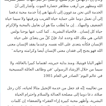
الله ومظهر من أرهب مظاهر حضارة الموت. وأشار إلى أنّ
الخدمة التي نحن مدعوون إلى تأديتها هي إذاً خدمة محبة تدفعنا
إلى أن نعمل دوما على حماية حياة القريب وترقيتها ولا سيما حياة
الضعيف والمهدَّد… إن ما يُطلب منّا هو أن نعامِل بالمحبة والإكرام
حياة كل إنسان… فالحياة البشرية… كما كتب عنها يوحنا بولس
الثاني, هي ملك الله وحده. لذا، فإنّ كلّ من يتعدّى على حياة
الإنسان فكأنه يتعدى على الله نفسه. وعندما يفقد الإنسان معنى
الله فهو يجنح إلى فقدان معنى الإنسان أيضا وكرامته وحياته.”
أظهر البابا فويتيلا، ومنذ بداية حبريته، اهتماما كبيرا بالعائلة، ولا
سيما من خلال الإرشاد الرسولي “في وظائف العائلة المسيحية
في عالم اليوم” الصادر في العام 1981
من تعاليمه :إنّه قد جعل من خدمة الإنجيل مثالا لحياته، كان رجل
صلاة، دعا دوما إلى مصلحة العدالة والسلام واحترام الحياة
البشرية، وأظهر محبة كبيرة إزاء الفقراء والضعفاء. إن كلمات