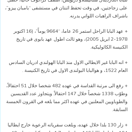
على زجاجتين، في وقت تحفظ اثنتان في مستشفى “بامبان ييزو”،
باشراف الراهبات اللواتي يدرنه.
+ عهد البابا الراحل استمر 26 عاما، “9664 يوماً”، (16 اكتوبر
1978-2 ابريل 2005)، وهو ثالث اطول عهد بابوى في تاريخ
الكنيسة الكاثوليكية.
+ انه البابا غير الايطالي الاول منذ البابا الهولندي ادريان السادس
العام 1522، و هوالبابا البولندى الاول في تاريخ الكنيسة .
+ رفع الى مرتبة القداسة في عهده 482 شخصا خلال 51 احتفالاً،
وطوّب 1338 شخصاً خلال 147 احتفالاً. ويتجاوز عدد القديسين
والطوباويين المعلنين في عهده اكثر مما بلغه في القرون الخمسة
السابقة.
+ زار 130 بلدا خلال عهده، وبلغت سفرياته الرعوية خارج ايطاليا