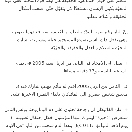
التكلّم على حوار اجتماعي، الحقيقة هي أيضا قوة المحبّة. ففي قوّة
المحبّة يكون الإنسان مستعدّا لأن يتقبّل حتّى أصعب أشكال
الحقيقة وأشدّها مطلبا.
إنّ البابا رفع صوته ليندّد بالظلم، والكنيسة سترفع دوما صوتها،
وهي تفعل ذلك باسم يسوع المسيح وإنجيله وبشارته، بشارة
المحبّة والسلام والعدل والحقيقة والحرّيّة.
+ انتقل الى الامجاد فى الثانى من ابريل سنة 2005 فى تمام
الساعة التاسعة و37 دقيقة مساءا.
فى الثامن من ابريل 2005 اقيم له مأتم مهيب شارك فيه 3
ملايين شخص حضروا الى الفاتيكان لالقاء النظرة الاخيرة عليه.
+ اعلن الفاتيكان ان زجاجة تحتوي على دم البابا يوحنا بولس الثاني
ستعرض “ذخيرة” ليتبرك منها المؤمنون خلال إحتفال تطويبه : (
يوم الاحد الموافق /5/2011). وهذا الدم سحب من البابا “في الايام