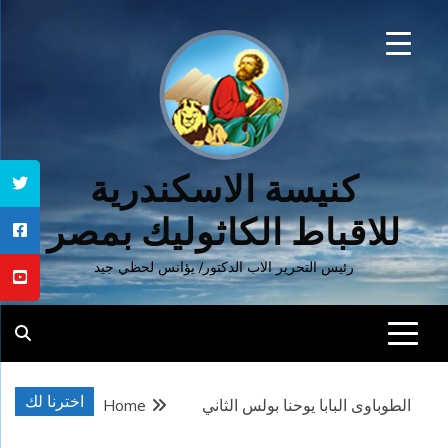
Ski
t
conten
كنيسة الاسكندرية
للاقباط الكاثوليك بمصر
رئيس التحرير الاب الدكتور/ يؤانس لحظي جيد
اخترنا لك
الطوباوى البابا يوحنا بولس الثاني
Home