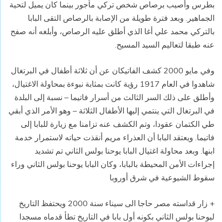
بطرس وأصيب برصاص شخص تركي مأجور بينما كان يميل لتحية
الجماهير. وبعد فترة طويلة من الإصابة بالرصاص التقى البابا
بالتركي محمد علي أغا الذي أطلق عليه الرصاص، وأبلغه أنه صفح
عنه طبقا لتعاليم السيد المسيح.
وفي مايو 2000 كشف الفاتيكان عن أن ثلاثة أطفال في البرتغال
شاهدوا في العام 1917 رؤية كانت بمثابة نبوءة بمحاولة الاغتيال،
وأطلق على ذلك السر الثالث من أسرار فاتيما – نسبة إلى البلدة
في البرتغال التي ينتمي إليها الأطفال الثلاثة – وهو الأمر الذي أبقي
طي الكتمان عقودا، وتم الكشف عنه تزامنا مع زيارة للبابا إلى
فاتيما. ويعتقد البابا أن العذراء مريم أنقذت حياته لاستمرار خدمة
ابنها. وبعد محاولة اغتيال البابا يوحنا بولس الثاني تم تشديد
إجراءات الأمن المحيطة بالبابا، وكان البابا يوحنا بولس الثاني وراء
سقوط الشيوعية في شرق أوروبا
+ زار قداسته مصر حاجا الى سيناء سنة 2000 ويحتفظ التاريخ
ليوحنا بولس الثاني بكونه أول بابا في التاريخ تطأ قدماه مسجدا