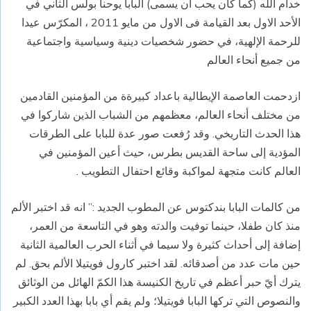
خدام الله (كما كان يحب ان يسمى) البابا يوحنا بولس الثاني في
الأحد الاول بعد القيامة فى الاول من مايو 2011 ، المكرّس عيدا
للرحمة الإلهية، في حضور شخصيات دينية وسياسية واجتماعية
من جميع أنحاء العالم
ازدحمت العاصمة الإيطالية باعداد كبيرةة من المؤمنين القادمين
من مختلف أنحاء العالم، معظمهم من الشباب الذين شاركوا في
هذا الحدث التاريخي. وقد رُفعت صور عدة للبابا على الطرقات
المؤدية إلى ساحة القديس بطرس، حيث أعين المؤمنين في
العالم كانت متجهة لمواكبة وقائع احتفال التطويب .
من كالمات البابا بندكتوس عن المطوب الجديد :” انه قد اختبر الألم
منذ كان طفلا، حينما توفيت والدته وهو في التاسعة من العمر،
إضافة إلى أحداث كثيرة ولا سيما في أثناء الحرب العالمية الثانية
حين مات عدد من أصدقائه. لقد اختبر كارول فويتيلا الألم بحق. لم
يترك أيّ حبر أعظم في تاريخ الكنيسة هذا الكمّ الهائل من الوثائق
والنصوص التي تركها البابا فويتيلا؛ ولم يقم أي بابا بهذا العدد الكبير