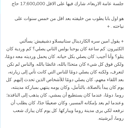
جلسة عامة الاربعاء، شارك فيها على الاقل 17,600٫000 حاج.
هو اول بابا يطوب من خليفته بعد اقل من خمس سنوات على
نياحته . +
+ يقول امين سره الكاردينال ستانيسلاو دشيفيش: يسألني
الكثيرون: كم ساعة كان يوحنا بولس الثاني يصلي؟ كم وردية كان
يتلو؟ وأنا أجيب: كان يصلي بكل حياته. كان يحمل ورديته معه دومًا،
ولكن فوق كل شيء كان متحدًا بالله، غائصًا بالله. والناس لم تكن
لتعرف، ولكنه كان يصلي دومًا للناس التي كانت تأتي إلى زيارته،
بعد اللقاء معهم، كان يصلي دومًا للأشخاص الذين تحدث إليهم. كل
يوم كان يبدأ بالصلاة، بالتأمل، وكان يومه ينتهي بمباركة مدينته،
روما. دومًا، عندما كان يستطيع أن يمشي، كان يذهب إلى النافذة؛
وعندما لم يعد بإمكانه المسير، وكان ضعيفًا جدًا، كان يطلب أن
نرفعه لكي يرى مدينة روما ويباركها. كل يوم كان يبارك شعب
روما، أبرشيته.