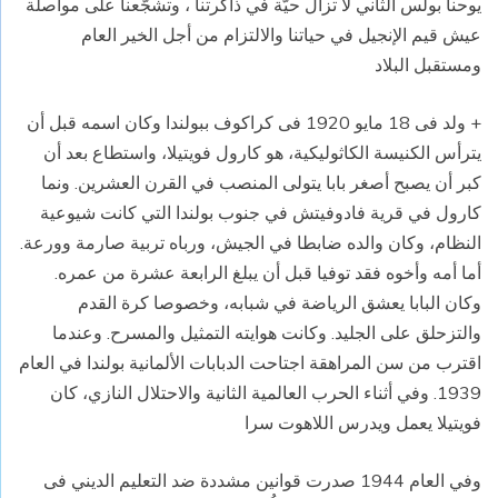
يوحنا بولس الثاني لا تزال حيّة في ذاكرتنا ، وتشجّعنا على مواصلة
عيش قيم الإنجيل في حياتنا والالتزام من أجل الخير العام
ومستقبل البلاد
+ ولد فى 18 مايو 1920 فى كراكوف ببولندا وكان اسمه قبل أن
يترأس الكنيسة الكاثوليكية، هو كارول فويتيلا، واستطاع بعد أن
كبر أن يصبح أصغر بابا يتولى المنصب في القرن العشرين. ونما
كارول في قرية فادوفيتش في جنوب بولندا التي كانت شيوعية
النظام، وكان والده ضابطا في الجيش، ورباه تربية صارمة وورعة.
أما أمه وأخوه فقد توفيا قبل أن يبلغ الرابعة عشرة من عمره.
وكان البابا يعشق الرياضة في شبابه، وخصوصا كرة القدم
والتزحلق على الجليد. وكانت هوايته التمثيل والمسرح. وعندما
اقترب من سن المراهقة اجتاحت الدبابات الألمانية بولندا في العام
1939. وفي أثناء الحرب العالمية الثانية والاحتلال النازي، كان
فويتيلا يعمل ويدرس اللاهوت سرا
وفي العام 1944 صدرت قوانين مشددة ضد التعليم الديني فى