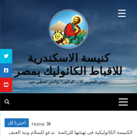
Ski
t
conten
كنيسة الاسكندرية
للاقباط الكاثوليك بمصر
رئيس التحرير الاب الدكتور/ يؤانس لحظي جيد
اخترنا لك
Home
الكنيسة الكاثوليكية فى تهنئتها للرئاسة : ندعو للسلام ونبذ العنف