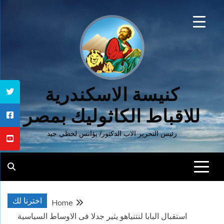
Ski
t
conten
كنيسة الاسكندرية
للاقباط الكاثوليك بمصر
رئيس التحرير الاب الدكتور/ يؤانس لحظي جيد
اخترنا لك
Home
استقبال البابا لنتنياهو يثير جدلا فى الاوساط السياسية