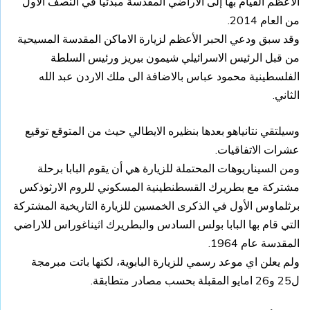
الأعظم القيام بها إلى الأراضي المقدسة مبدئيا في النصف الاول
من العام 2014.
وقد سبق ودعي الحبر الأعظم لزيارة الاماكن المقدسة المسيحية
من قبل الرئيس الاسرائيلي شيمون بيريز ورئيس السلطة
الفلسطينية محمود عباس بالاضافة الى ملك الاردن عبد الله
الثاني.
وسيلتقي نتانياهو بعدها بنظيره الايطالي حيث من المتوقع توقيع
عشرات الاتفاقيات.
ومن السيناريوهات المحتملة للزيارة هي أن يقوم البابا برحلة
مشتركة مع بطريرك القسطنطينية المسكوني للروم الارثوذكس
برثلماوس الأول في الذكرى الخمسين للزيارة التاريخية المشتركة
التي قام بها البابا بولس السادس والبطريرك اثيناغوراس للاراضي
المقدسة عام 1964.
ولم يعلن اي موعد رسمي للزيارة البابوية، لكنها باتت مبرمجة
ل25 و26 امايو المقبلة بحسب مصادر متطابقة.