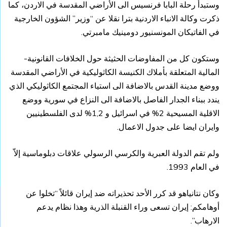
وستبدأ رحلة البابا فرنسيس الى الأراضي المقدسة في الاردن، كما
ذكرت وكالة الانباء الاردنية بترا نقلا عن “وزير” الشؤون الخارجية
في الفاتيكان المونسنيور دومينيك مامبرتي.
وستكون كل من المفاوضات الحثيثة حول الخلافات القانونية-
المالية المتعلقة بأملاك الكنيسة الكاثوليكية في الأراضي المقدسة
ووضع مدينة القدس بالاضافة الى استياء المجتمع الكاثوليكي الذي
يندد ببناء الجدار الفاصل بالاضافة الى النزاع في سورية ووضع
الاقلية المسيحية 2% في اسرائيل و 1,2% لدى الفلسطينيين
وايران ايضا على جدول الاعمال.
ولم تقم الدولة العبرية والكرسي الرسولي علاقات دبلوماسية إلاّ
في العام 1993.
وكان نتانياهو قد كرر الأحد تحذيراته ضد إيران قائلاً “تخلوا عن
أوهامكم: إيران تسعى وراء القنبلة الذرية وهذا نظام يدعم
الارهاب”.