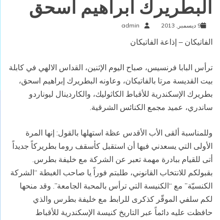
البطريرك ابراهيم اسحق
9 ديسمبر, 2013
admin
الفاتيكان – إذاعة الفاتيكان
ترأس البابا فرنسيس، صباح اليوم الإثنين، القداس الالهي في كابلة
بيت القديسة مرتا بالفاتيكان، وعاونه البطريرك إبراهيم اسحق،
بطريرك الإسكندرية للأقباط الكاثوليك، والكاردينال ليوناردو
ساندري، عميد مجمع الكنائس الشرقية.
وللمناسبة ألقى الأب الأقدس عظة استهلها بالقول: إنها المرة
الأولى التي يسعدني فيها أن استقبل كأسقف روما بطريركاً جديداً
أتى للقيام ببادرة مهمة تعبر عن الشركة مع خليفة بطرس.
بقبولكم للانتخاب القانوني، طلبتم فوراً يا صاحب الغبطة “الشركة
الكنسيّة” مع “الكنيسة التي ترأس بالمحبة الجامعة”. وقد منحها
لكم سلفي الموقّر كذكرى للرابط مع خليفة بطرس والذي
حافظت عليه دائماً عبر التاريخ كنيسة الإسكندرية للأقباط