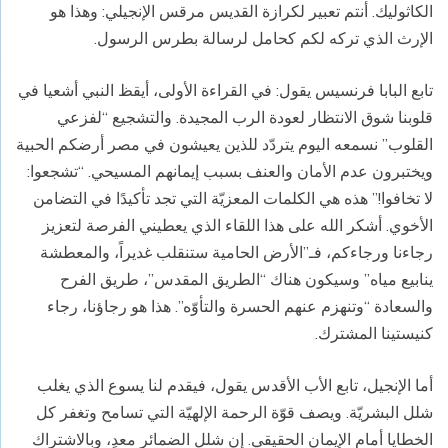
الكاثوليك. أنتم تعبير لكرازة القديس مرقس الإنجيلي: وهذا هو
الإرث الذي تركه لكم كحامل لرسالة بطرس الرسول.
تابع البابا فرنسيس يقول: في القراءة الأولى، أيقظ النبي أشعيا في
قلوبنا شوق الانتظار لعودة الرب المجيدة. والتشجيع “لفزعي
القلوب” نسمعه اليوم يتردّد للذين يعيشون في مصر أرضكم الحبية
ويختبرون عدم الأمان والعنف بسبب إيمانهم المسيحي. “تشجعوا:
لا تخافوا!” هذه هي الكلمات المعزيّة التي تجد تأكيدًا في التضامن
الأخوي. أشكر الله على هذا اللقاء الذي يعطيني الفرصة لتعزيز
رجاءنا ورجاءكم، فـ”الأرض الحامية ستنقلب غديراً، والمعطشة
ينابيع مياه” وسيكون هناك “الطريق المقدس”، طريق الفرح
والسعادة “وتنهزم عنهم الحسرة والتأوّه”. هذا هو رجاؤنا، رجاء
كنيستينا المشترك.
أما الإنجيل، تابع الأب الأقدس يقول، فيقدم لنا يسوع الذي يغلب
شلل البشريّة. ويصف قوّة الرحمة الإلهيّة التي تسامح وتغفر كل
الخطايا أمام الإيمان الحقيقي. إن شلل الضمائر معدٍ، وبالاشتراك