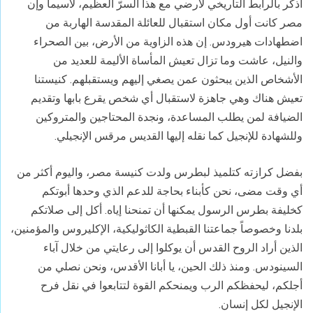
أذكّر بالرابط التاريخي لأرضي مع هذا السرّ العظيم، لاسيما وإن
مصر كانت أول مكان استقبال للعائلة المقدسة الهاربة من
اضطهادات هيرودس. إن هذه الزاوية من الأرض، بين الصحراء
والنيل، عاشت وما تزال تعيش المأساة الأليمة للعديد من
الأشخاص الذين يبحثون عمن يصغي إليهم ويستقبلهم. كنيستنا
تعيش هناك وهي جاهزة لاستقبال أي شخص يقرع بابها وتقديم
الضيافة لمن يطلب المساعدة، ونجدة المحتاجين والمتروكين
وللشهادة للإنجيل كما نقله إليها القديس مرقس الإنجيلي.
بفضل كرازته كتلميذ لبطرس ولدت كنيسة مصر، واليوم أكثر من
أي وقت مضى، نحن كأبناء بحاجة للدعم الذي وحدها أبوتكم
كخليفة بطرس الرسول يمكنها أن تمنحنا إياه. أكل إلى صلاتكم
بلدنا وخصوصاً جماعتنا القبطية الكاثوليكية، الإكليروس والمؤمنين،
الذين أراد الروح القدس أن يوكلوا إلى رعايتي من خلال آباء
السينودس. ومنذ ذلك الحين، يا أبانا الأقدس، ونحن نصلي من
أجلكم، ليحفظكم الرب ويمنحكم القوة لتتابعوا في نقل فرح
الإنجيل لكل إنسان.