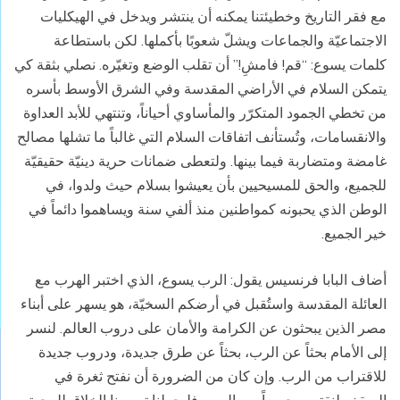
مع فقر التاريخ وخطيئتنا يمكنه أن ينتشر ويدخل في الهيكليات
الاجتماعيّة والجماعات ويشلّ شعوبًا بأكملها. لكن باستطاعة
كلمات يسوع: “قم! فامشِ!” أن تقلب الوضع وتغيّره. نصلي بثقة كي
يتمكن السلام في الأراضي المقدسة وفي الشرق الأوسط بأسره
من تخطي الجمود المتكرّر والمأساوي أحياناً، وتنتهي للأبد العداوة
والانقسامات، وتُستأنف اتفاقات السلام التي غالباً ما تشلها مصالح
غامضة ومتضاربة فيما بينها. ولتعطى ضمانات حرية دينيّة حقيقيّة
للجميع، والحق للمسيحيين بأن يعيشوا بسلام حيث ولدوا، في
الوطن الذي يحبونه كمواطنين منذ ألفي سنة ويساهموا دائماً في
خير الجميع.
أضاف البابا فرنسيس يقول: الرب يسوع، الذي اختبر الهرب مع
العائلة المقدسة واستُقبل في أرضكم السخيّة، هو يسهر على أبناء
مصر الذين يبحثون عن الكرامة والأمان على دروب العالم. لنسر
إلى الأمام بحثاً عن الرب، بحثاً عن طرق جديدة، ودروب جديدة
للاقتراب من الرب. وإن كان من الضرورة أن نفتح ثغرة في
السقف لنقترب جميعاً من الرب، فليحملنا تصورنا الخلاق للمحبة