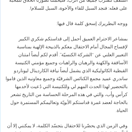
على فعله: فنجد السبل للقاء والأخوة، السبل للسلام!.
ووجه البطريرك إسحق كلمة قال فيها:
بمشاعر الاحترام العميق أحمل إلى قداستكم شكري الكبير
لإفساح المجال أمام الاحتفال معكم بالذبيحة الإلهية بمناسبة
التعبير العلني عن “الشركة الكنسيّة”. أقدم لكم أيضاً امتنان
الأساقفة والكهنة والرهبان والراهبات وجميع مؤمني الكنيسة
القبطية الكاثوليكية الذي يشمل أيضاً نيافة الكاردينال ليوناردو
ساندري عميد مجمع الكنائس الشرقيّة وجميع معاونيه الذين قاموا
بالتحضير لهذا الحدث المهم لي وللكنيسة التي دُعيت لأخدمها
كرأس وأب، والتي في هذه المرحلة الحساسة من التاريخ تشعر
بالحاجة لعضد غمرة قداستكم الأبويّة وتعاليمكم المستمرة حول
الحياة.
وفي الزمن الذي يحضّرنا للاحتفال بتجسّد الكلمة، لا يمكنني إلا أن