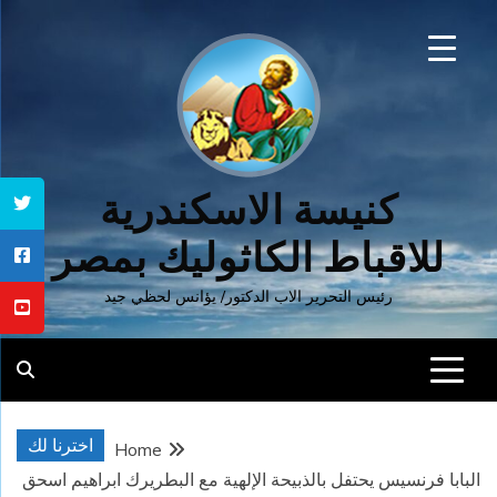
Ski
t
conten
كنيسة الاسكندرية
للاقباط الكاثوليك بمصر
رئيس التحرير الاب الدكتور/ يؤانس لحظي جيد
اخترنا لك
Home
البابا فرنسيس يحتفل بالذبيحة الإلهية مع البطريرك ابراهيم اسحق