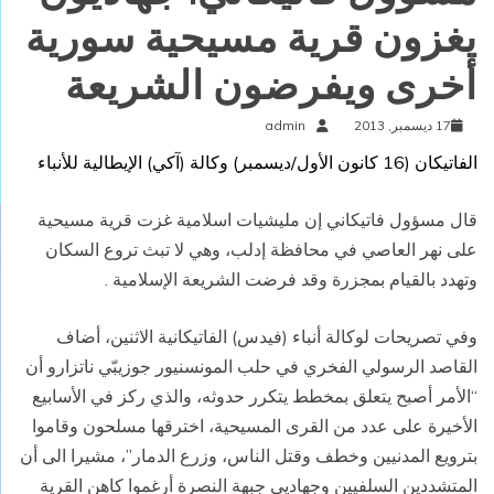
يغزون قرية مسيحية سورية
أخرى ويفرضون الشريعة
17 ديسمبر, 2013
admin
الفاتيكان (16 كانون الأول/ديسمبر) وكالة (آكي) الإيطالية للأنباء
قال مسؤول فاتيكاني إن مليشيات اسلامية غزت قرية مسيحية
على نهر العاصي في محافظة إدلب، وهي لا تبث تروع السكان
وتهدد بالقيام بمجزرة وقد فرضت الشريعة الإسلامية .
وفي تصريحات لوكالة أنباء (فيدس) الفاتيكانية الاثنين، أضاف
القاصد الرسولي الفخري في حلب المونسنيور جوزيبّي ناتزارو أن
“الأمر أصبح يتعلق بمخطط يتكرر حدوثه، والذي ركز في الأسابيع
الأخيرة على عدد من القرى المسيحية، اخترقها مسلحون وقاموا
بترويع المدنيين وخطف وقتل الناس، وزرع الدمار”، مشيرا الى أن
المتشددين السلفيين وجهاديي جبهة النصرة أرغموا كاهن القرية