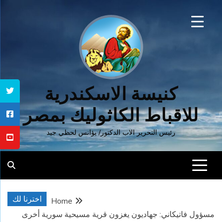
Ski
t
conten
كنيسة الاسكندرية
للاقباط الكاثوليك بمصر
رئيس التحرير الاب الدكتور/ يؤانس لحظي جيد
اخترنا لك
Home
مسؤول فاتيكاني: جهاديون يغزون قرية مسيحية سورية أخرى