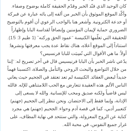
كان الوحيد الذي فنّد الخبر وقدّم الحقيقة كاملة بوضوح وصفاء.
وأكّد الموقع الموثوق بأن الخبر من ألفه إلى يائه عبارة عن فبركة
أو خدعة الكترونية. وأشعر هنا بالواجب الرعوي أن أقوم بالتوضيح
الضروري حماية لإيمان المؤمنين وإنصافاً لقداسة البابا وإظهاراً
للحقيقة التي تعلّمها الكنيسة “عمود الحق وركنه” (1 طيم 3: 15).
استناداً إلى الموقع أعلاه، هناك نقاط عدة يجب معرفتها ونشرها:
أولاً: ما هي الأقوال التي نُسِبَت للبابا فرنسيس؟
يدّعي ناشر الخبر بأن البابا فرنيسيس قال في آخر تصريح له: “إننا
من خلال التواضع والبحث الروحي والتأمل والصلاة، اكتسبنا فهماً
جديداً لبعض العقائد. الكنيسة لم تعد تعتقد في الجحيم حيث يعاني
الناس الألم. هذه العقيدة تتعارض مع الحب اللامتناهي للإله. فالله
ليس قاضياً ولكنه صديق ومحب للإنسانية. والله لا يسعى إلى
الإدانة، وإنما فقط إلى الاحتضان. ونحن ننظر إلى الجحيم (جهنم)
كتعبير أدبي، كما في قصة آدم وحواء. الجحيم (جهنم) هي مجرد
كناية عن الروح المعزولة، والتي ستتحد في نهاية المطاف، على
غرار جميع النفوس، في محبة الله..