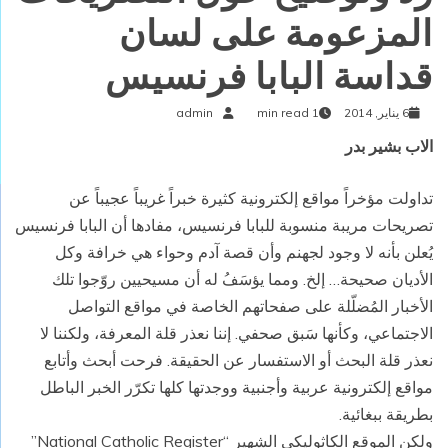
المزعومة على لسان
قداسة البابا فرنسيس
6 يناير, 2014
1 min read
admin
الاب بشير بدر
تداولت مؤخراً مواقع إلكترونية كثيرة خبراً غريباً عجيباً عن
تصريحات مريبة منسوبة للبابا فرنسيس، مفادها أن البابا فرنسيس
يُعلن بأنه لا وجود لجهنم وأن قصة آدم وحواء هي خرافة وكل
الأديان صحيحة… إلخ. ومما يؤسَفُ له أن مسيحيين روّجوا تلك
الأخبار المُضلّلة على صفحاتهم الخاصة في مواقع التواصل
الاجتماعي، وكأنها سَبق صحفي. إننا نعذر قلة المعرفة، ولكننا لا
نعذر قلة البحث أو الاستفسار عن الحقيقة. فرحت أبحث وأتابع
مواقع إلكترونية عربية وأجنبية ووجدتها كلها تكرّر الخبر الباطل
بطريقة ببغائية.
ولكن الموقع الكاثوليكي الشهير “National Catholic Register”