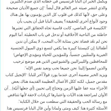
ويكمل الخبر أن البابا فرنسيس في خطابه الذي صدم الكثيرين
والذي انتشر صيته عبر العالم قال أيضاً: “إن جميع الأديان صحيحة
وعلى حق، لأنها كذلك في قلوب كل الذين يؤمنون بها. هل هناك
وجود لأنواع أخرى للحقيقة؟ يضيف البابا قبل أن يجيب بأن
“الكنيسة في الماضي، كانت قاسية تجاه الحقائق التي تعتبرها
خاطئة من الناحية الأخلاقية أو تدخل في باب الخطيئة. أما اليوم
نحن لم نعُد قضاة. نحن بمثابة الأب المحب، لا يمكن أن ندين
أطفالنا. إن كنيستنا كبيرة بما يكفي لتسع ذوي الميول الجنسية
الغيرية والمثليين جنسياً، وللمؤيدين للحياة ومؤيدي الإجهاض!
للمحافظين والليبراليين والشيوعيين الذين هم موضع ترحيب
والذين انضموا إلينا. نحن جميعا نحب ونعبد نفس الإله”.
ويزيد الخبر مصيبة أخرى عندما يورد قولاً آخر للبابا: “الإنجيل كتاب
مقدس جميل، لكنه ككل الأعمال العظيمة القديمة هناك بعض
الأجزاء منه عفا عليها الزمن وتحتاج إلى تحيين (أي جعلها آنيّة)… آن
الأوان لمراجعة هذه الآيات واعتبارها كزيادات لاحقة لأنها تتناقض
مع رسالة الحب والحقيقة التي سطعت من خلال الكتابة”.
الأسئلة كثيرة هنا: كيف ومتى ولماذا وأين قال البابا فرنسيس هذا