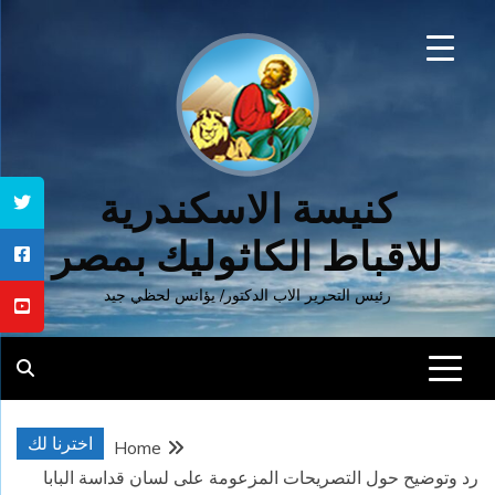
Ski
t
conten
كنيسة الاسكندرية
للاقباط الكاثوليك بمصر
رئيس التحرير الاب الدكتور/ يؤانس لحظي جيد
اخترنا لك
Home
رد وتوضيح حول التصريحات المزعومة على لسان قداسة البابا