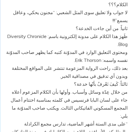
الكلام؟؟؟
لا جواب ولا تعليق سوى المثل الشعبي: “مجنون يحكي، وعاقل
يسمع”!!!
ثانياً: من أين جاءت الخدعة؟
ظَهرَ هذا الكلام على مدونة إلكترونية باسم: Diversity Chronicle
Blog.
ومحتوى التعليق الوارد في المدوّنة كتبه كما يظهر صاحب المدوّنة
نفسه واسمه: Erik Thorson.
بعد ذلك، راحت الرواية المزعومة تنتشر على المواقع المختلفة
وبدون أي تدقيق في مصداقية الخبر.
ثالثاً: كَيفَ نَعْرفُ بأنّها خدعة؟
من خلال عِدّة وسائل وأسباب. وأولها بأن الكلام المزعوم أعلاه
جاء على لسان البابا فرنسيس في كلمته بمناسبة اختتام أعمال
المجمع المسكوني الفاتيكاني الثالث. ويكتب صاحب المدوّنة ما
يلي:
“على مدى الستة أشهر الماضية، تدارس مجمع الكرادلة
والبطاركة والأساقفة واللاهوتيون الكاثوليك في مدينة الفاتيكان