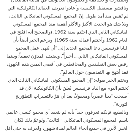
وناقشوا مستقبل الكنيسة وأعادوا تعريف العقائد الكاثوليكية التي
لم تُمَس منذ أمد طويل. إنّ المجمع المسكوني الفاتيكاني الثالث،
وبلا شك هو الحدث الأكبرُ والأكثر أهمية منذ المجمع المسكوني
الفاتيكاني الثاني الذي اختُتم سنة 1962. (والصحيح أنه افتُتح في
العام 1962 وأختتم أعماله سنة 1965). ويزعم الخبر أيضاً بأن
البابا فرنسيس دعا المجمع الجديد إلى “أن يُنهى عمل المجمع
المسكوني الفاتيكاني الثاني… أخيراً”. ويضيف المدوّن تعقيباً: وبينما
رفض بعض التقليديين والمحافظين في أقصىِ اليمين هذه الجُهودِ،
فقد أبتهج بها التقدميون حول العالمِ”.
ويختم الخبر بقوله: “إن المجمع المسكوني الفاتيكاني الثالث الذي
يُختتم اليوم مع البابا فرنسيس يُعلنُ بأنّ الكاثوليكية الآن قد
أصبحت “ديناً عصرياً ومعقولاً، بعد أن مَرَّ بالتغييراتِ التطوّريةِ
الثورية”.
وبالطبع، فإنكم تعرفون جيداً بأنه لم ينعقد أي مجمع كنسي عالمي
باسم المجمع المسكوني الفاتيكاني “الثالث”. ولو تمّ ذلك لكان
الخبر الأبرز في جميع أنحاء العالم لمدة شهور، ولعرف به حتى أقل