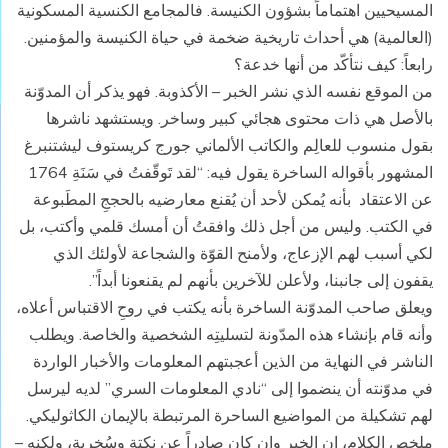
المسيحيين اهتماماً بشؤون الكنيسة. فالمجامع الكنسية المسكونية
(العالمية) هي أحداث تاريخية ضخمة في حياة الكنيسة والمؤمنين.
رابعاً: كيف نتأكّد من أنها خدعة؟
من الموقع نفسه الذي نشر الخبر – الأكذوبة. فهو يذكر أن المدوّنة
بالأصل هي ذات محتوى هجائي كبير وساخر. ويستشهد ناشرها
بقول منسوب للعالِم والكاتب الألماني جورج كريستوف ليشتنبرغ
المشهور بأقواله الساخرة يقول فيه: “لقد تَوقّفتُ في سَنَةِ 1764
عن الاعتقاد بأنه يُمكن لأحد أن يُقنع معارضيه بالحججِ المطَبوعة
في الكتب. وليس من أجل ذلك وافقتُ أن أمسك قلمي وأكتب، بل
لكي أسبب لهم الإزعاج، ولأمنح القوّة والشجاعة لأولئك الذي
يقفون إلى جانبنا، ولأعلن للآخرين بأنهم لم يقنعونا أبداً”.
ويعلق صاحب المدوّنة الساخرة بأنه يكتب في روحِ الاقتباس أعلاه،
وأنه قام بإنشاء هذه المدّونة لتسليتِه الشخصية والخاصة. ويطلب
الناشر في النهاية من الذين أعجبتهم المعلومات والأخبار الواردة
في مدوّنته أن ينضموا إلى “نادي المعلومات السري” لديه ليرسل
لهم تشكيلة من المواضيع الساحرة المرتبطة بالإيمان الكاثوليكي.
ملخص الكلام، إن الخبر وإن كان صادراً عن نكتة وسُخرية، ولكنه –