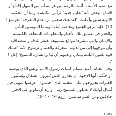
مع شديد الأسف- أثبت بالرغم من غرابته أنه من السهل إقناع أو
اقتناع البعض بأنه “تعليم جديد” لرأس الكنيسة. وبما أن الحكمة
الإلهية سبق وأعلنت: “لقد هلك شعبي من عدم المعرفة” (هوشع 4:
10)، فإننا نرجو الجميع وبخاصة أبناءنا وبناتنا المؤمنين التأني
والحذر في تصديق تلك الأخبار والمعلومات المتعلّقة بالكنيسة
والإيمان والتي تنشرها مواقع مشبوهة تفتقر للدقة والمصداقية.
وأن يتوجهوا إلى من لديهم المعرفة والعلم والرسوخ، لأنه “هنالك
قوم يلقون البلبلة بينكم، وبغيتهم أن يُبدّلوا بشارة المسيح” (غل 1:
7).
وفي الختام، أعيد عليكم كلمات رسول الأمم بولس الذي يوصينا:
“وأحثّكم، أيها الإخوة، أن تحذروا الذين يُثيرون الشقاق ويُسَبِّبون
العثرات بخروجهم على التعليم الذي أخذتموه. أعرضوا عنهم، فإن
أمثال أولئك لا يعملون للمسيح ربنا… وأريد أن تكونوا في الخير
حاذقين ومن الشر سالمين” (روم 16: 17-19).
SHARE