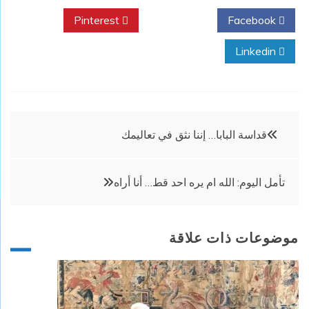
Pinterest
Twitter
Facebook
Linkedin
تصفّح
قداسة البابا… إننا نثق في تعاليمك
المقالات
تأمل اليوم: الله ام يره احد قط… أنا أراه
موضوعات ذات علاقة