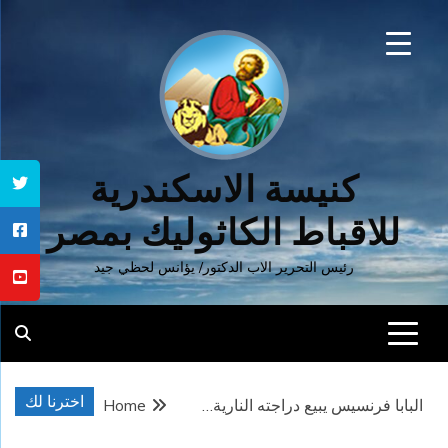
Ski
t
conten
كنيسة الاسكندرية
للاقباط الكاثوليك بمصر
رئيس التحرير الاب الدكتور/ يؤانس لحظي جيد
اخترنا لك
البابا فرنسيس يبيع دراجته النارية…
Home