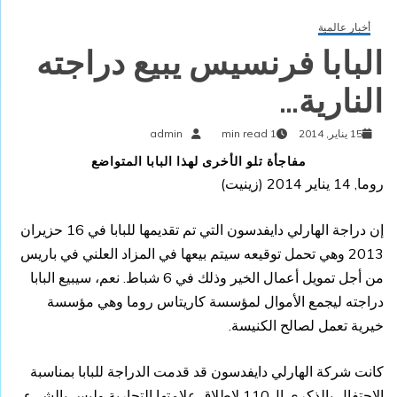
أخبار عالمية
البابا فرنسيس يبيع دراجته
النارية…
15 يناير, 2014
1 min read
admin
مفاجأة تلو الأخرى لهذا البابا المتواضع
روما, 14 يناير 2014 (
زينيت
)
إن دراجة الهارلي دايفدسون التي تم تقديمها للبابا في 16 حزيران
2013 وهي تحمل توقيعه سيتم بيعها في المزاد العلني في باريس
من أجل تمويل أعمال الخير وذلك في 6 شباط. نعم، سيبيع البابا
دراجته ليجمع الأموال لمؤسسة كاريتاس روما وهي مؤسسة
خيرية تعمل لصالح الكنيسة.
كانت شركة الهارلي دايفدسون قد قدمت الدراجة للبابا بمناسبة
الاحتفال بالذكرى ال110 لإطلاق علامتها التجارية وليس بالشيء