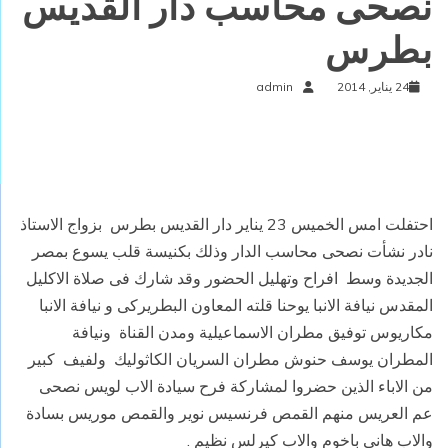
نصحى محاسب دار القديس
بطرس
24 يناير, 2014
admin
احتفلت امس الخميس 23 يناير دار القديس بطرس بزواج الاستاذ
نادر نشأت نصحى محاسب الدار وذلك بكنيسة قلب يسوع بمصر
الجديدة وسط افراح وتهليل الحضور وقد شارك فى صلاة الاكليل
المقدس نيافة الانبا يوحنا قلته المعاون البطريركى و نيافة الانبا
مكاريوس توفيق مطران الاسماعيلية ومدن القناة ونيافة
المطران يوسف حنوش مطران السريان الكاثوليك ولفيف كبير
من الاباء الذين حضروا لمشاركة فرح سيادة الاب لويس نصحى
عم العريس منهم القمص فرنسيس نوير والقمص موريس بسادة
والاب هانى باخوم والاب كيرلس نظيم .