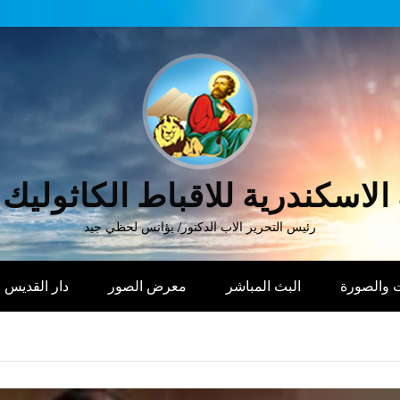
الاسكندرية للاقباط الكاثوليك
رئيس التحرير الاب الدكتور/ يؤانس لحظي جيد
 والصورة
البث المباشر
معرض الصور
دار القديس