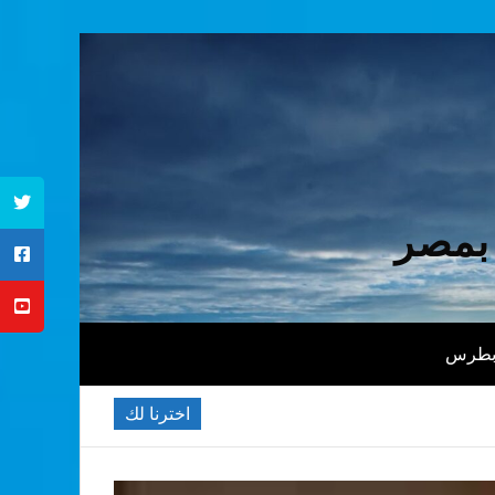
 بمصر
 بطرس
اخترنا لك