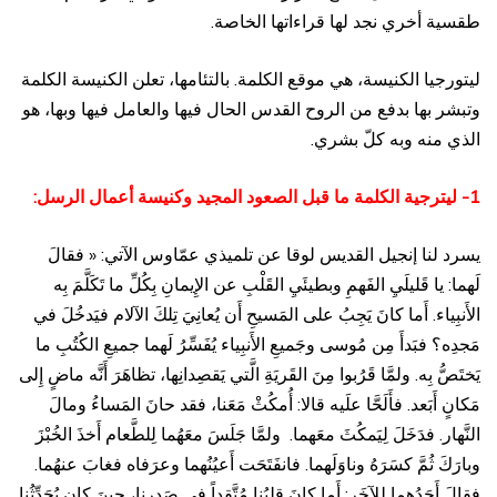
طقسية أخري نجد لها قراءاتها الخاصة.
ليتورجيا الكنيسة، هي موقع الكلمة. بالتئامها، تعلن الكنيسة الكلمة
وتبشر بها بدفع من الروح القدس الحال فيها والعامل فيها وبها، هو
الذي منه وبه كلّ بشري.
1- ليترجية الكلمة ما قبل الصعود المجيد وكنيسة أعمال الرسل:
يسرد لنا إنجيل القديس لوقا عن تلميذي عمّاوس الآتي: « فقالَ
لَهما: يا قَليلَيِ الفَهمِ وبطيئَيِ القَلْبِ عن الإِيمانِ بِكُلِّ ما تَكَلَّمَ بِه
الأَنبِياء. أَما كانَ يَجِبُ على المَسيحِ أَن يُعانِيَ تِلكَ الآلام فيَدخُلَ في
مَجدِه؟ فبَدأَ مِن مُوسى وجَميعِ الأَنبِياء يُفَسِّرُ لَهما جميعِ الكُتُبِ ما
يَختَصُّ بِه. ولمَّا قَرُبوا مِنَ القَريَةِ الَّتي يَقصِدانِها، تظاهَرَ أَنَّه ماضٍ إِلى
مَكانٍ أَبَعد. فأَلَحَّا علَيه قالا: أُمكُثْ مَعَنا، فقد حانَ المَساءُ ومالَ
النَّهار. فدَخَلَ لِيَمكُثَ معَهما. ولمَّا جَلَسَ معَهُما لِلطَّعام أَخذَ الخُبْزَ
وبارَكَ ثُمَّ كسَرَهُ وناوَلَهما. فانفَتَحَت أَعيُنُهما وعرَفاه فغابَ عنهُما.
فقالَ أَحَدُهما لِلآخَر: أَما كانَ قلبُنا مُتَّقِداً في صَدرِنا، حينَ كان يُحَدِّثُنا