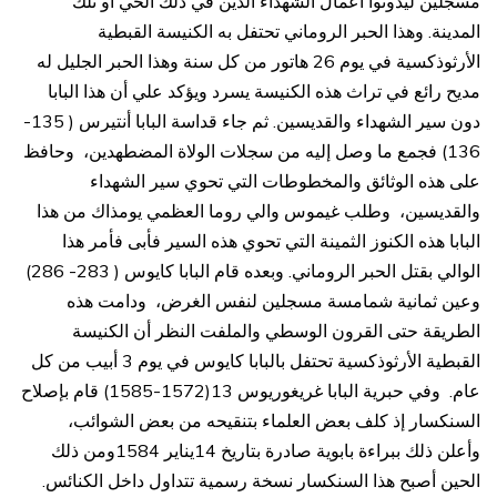
مسجلين ليدونوا أعمال الشهداء الذين في ذلك الحي أو تلك
المدينة. وهذا الحبر الروماني تحتفل به الكنيسة القبطية
الأرثوذكسية في يوم 26 هاتور من كل سنة وهذا الحبر الجليل له
مديح رائع في تراث هذه الكنيسة يسرد ويؤكد علي أن هذا البابا
دون سير الشهداء والقديسين. ثم جاء قداسة البابا أنتيرس ( 135-
136) فجمع ما وصل إليه من سجلات الولاة المضطهدين، وحافظ
على هذه الوثائق والمخطوطات التي تحوي سير الشهداء
والقديسين، وطلب غيموس والي روما العظمي يومذاك من هذا
البابا هذه الكنوز الثمينة التي تحوي هذه السير فأبى فأمر هذا
الوالي بقتل الحبر الروماني. وبعده قام البابا كايوس ( 283- 286)
وعين ثمانية شمامسة مسجلين لنفس الغرض، ودامت هذه
الطريقة حتى القرون الوسطي والملفت النظر أن الكنيسة
القبطية الأرثوذكسية تحتفل بالبابا كايوس في يوم 3 أبيب من كل
عام. وفي حبرية البابا غريغوريوس 13(1572-1585) قام بإصلاح
السنكسار إذ كلف بعض العلماء بتنقيحه من بعض الشوائب،
وأعلن ذلك ببراءة بابوية صادرة بتاريخ 14يناير 1584ومن ذلك
الحين أصبح هذا السنكسار نسخة رسمية تتداول داخل الكنائس.