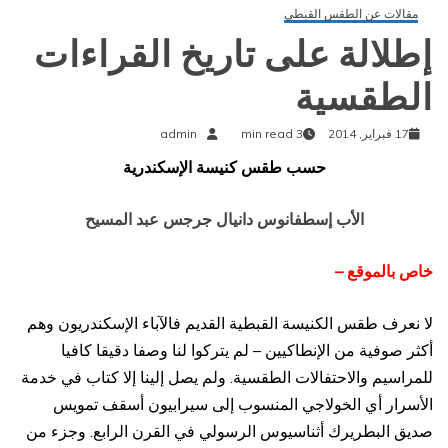
مقالات عن الطقس القبطي
إطلالة على تاريخ القراءات
الطقسية
17 فبراير, 2014
3 min read
admin
حسب طقس كنيسة الإسكندرية
الأب إسطفانوس دانيال جرجس عبد المسيح
خاص بالموقع –
لا نعرف طقس الكنيسة القبطية القديم فالآباء الإسكندريون وهم
أكثر صوفية من الإنطاكيين – لم يتركوا لنا وصفا دقيقا كافيا
للمراسيم والاحتفالات الطقسية. ولم يصل إلينا إلا كتاب في خدمة
الأسرار أي الخولاجي المنسوب إلى سيرابيون أسقف تمويس
صديق البطريرك أثناسيوس الرسولي في القرن الرابع. وجزء من