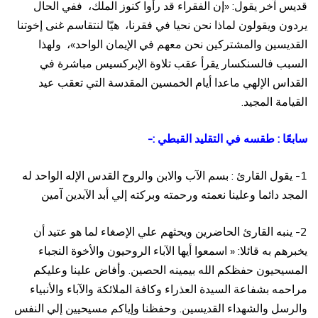
قديس آخر يقول: «إن الفقراء قد رأوا كنوز الملك، ففي الحال
يردون ويقولون لماذا نحن نحيا في فقرنا، هيّا لنتقاسم غنى إخوتنا
القديسين والمشتركين نحن معهم في الإيمان الواحد»، ولهذا
السبب فالسنكسار يقرأ عقب تلاوة الإبركسيس مباشرة في
القداس الإلهي ماعدا أيام الخمسين المقدسة التي تعقب عيد
القيامة المجيد.
سابعًا : طقسه في التقليد القبطي :-
1- يقول القارئ : بسم الآب والابن والروح القدس الإله الواحد له
المجد دائما وعلينا نعمته ورحمته وبركته إلي أبد الآبدين آمين
2- ينبه القارئ الحاضرين ويحثهم علي الإصغاء لما هو عتيد أن
يخبرهم به قائلا: « اسمعوا أيها الآباء الروحيون والأخوة النجباء
المسيحيون حفظكم الله بيمينه الحصين. وأفاض علينا وعليكم
مراحمه بشفاعة السيدة العذراء وكافة الملائكة والآباء والأنبياء
والرسل والشهداء القديسين. وحفظنا وإياكم مسيحيين إلي النفس