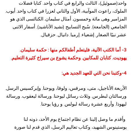
واحد(صموئيل)، الثالث والرابع في كتاب واحد. كتابا فضلات
الملوك، راعوث الموآبية، الأول والثاني لعزرا في كتاب واحد. أيوب.
المزامير وهى مائة وخمسون. أمثال سليمان. الكنائسى الذي هو
الجامعي (الجامعة). سُبح التسابيح (نشيد الأناشيد). أسفار الاثنى
عشر نبيًا الصغار. إشعياء. إرميا. دانيال. حزقيال.
3- أما الكتب الآتية، فليتعلم أطفالكم منها : حكمة سليمان.
يهوديت. كتابان للمكابين. وحكمة يشوع بن سيراخ كثيرة التعليم.
4-وكتبنا نحن التي للعهد الجديد هي:
الأربعة الأناجيل، متى، ومرقس، ولوقا، ويوحنا. وإبركسيس الرسل.
ورسالتان لبطرس. وثلاث رسائل ليوحنا. ورسالة ليعقوب. ورسالة
ليهوذا. وأربع عشرة رسالة لبولس. و رؤيا يوحنا.
وأقدم ما وصل إلينا عن نظام اجتماع يوم الأحد، دونه لنا
يوستينوس الشهيد، وكتاب تعاليم الرسل، الذي قدم لنا صورة