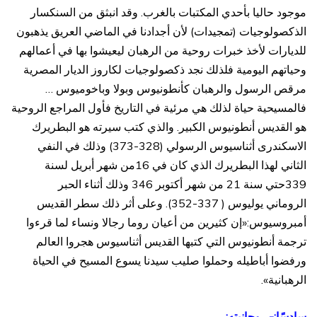
موجود حاليا بأحدي المكتبات بالغرب. وقد انبثق من السنكسار
الذكصولوجيات (تمجيدات) لأن أجدادنا في الماضي العريق يذهبون
للديارات لأخذ خبرات روحية من الرهبان ليعيشوا بها في أعمالهم
وحياتهم اليومية فلذلك نجد ذكصولوجيات لكاروز الديار المصرية
مرقص الرسول والرهبان كأنطونيوس وبولا وباخوميوس …
فالمسيحية حياة لذلك هي مرئية في التاريخ فأول المراجع الروحية
هو القديس أنطونيوس الكبير. والذي كتب سيرته هو البطريرك
الاسكندرى أثناسيوس الرسولي (328-373) وذلك في النفي
الثاني لهذا البطريرك الذي كان في 16من شهر أبريل لسنة
339حتي سنة 21 من شهر أكتوبر 346 وذلك أثناء الحبر
الروماني يوليوس ( 337-352). وعلى أثر ذلك سطر القديس
أمبروسيوس:«إن كثيرين من أعيان روما رجالا ونساء لما قرءوا
ترجمة أنطونيوس التي كتبها القديس أثناسيوس هجروا العالم
ورفضوا أباطيله وحملوا صليب سيدنا يسوع المسيح في الحياة
الرهبانية».
سادسًا:- روحانيته: