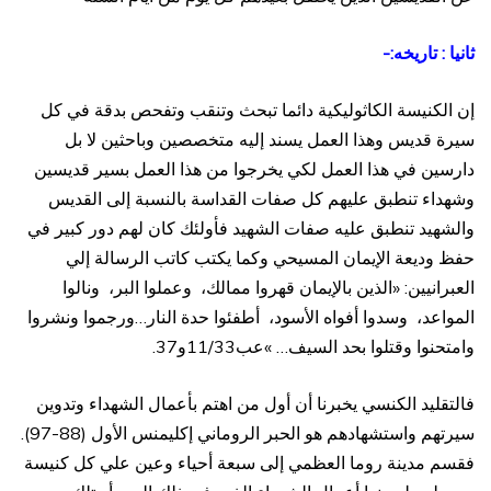
ثانيا : تاريخه:-
إن الكنيسة الكاثوليكية دائما تبحث وتنقب وتفحص بدقة في كل
سيرة قديس وهذا العمل يسند إليه متخصصين وباحثين لا بل
دارسين في هذا العمل لكي يخرجوا من هذا العمل بسير قديسين
وشهداء تنطبق عليهم كل صفات القداسة بالنسبة إلى القديس
والشهيد تنطبق عليه صفات الشهيد فأولئك كان لهم دور كبير في
حفظ وديعة الإيمان المسيحي وكما يكتب كاتب الرسالة إلي
العبرانيين: «الذين بالإيمان قهروا ممالك، وعملوا البر، ونالوا
المواعد، وسدوا أفواه الأسود، أطفئوا حدة النار…ورجموا ونشروا
وامتحنوا وقتلوا بحد السيف… »عب11/33و37.
فالتقليد الكنسي يخبرنا أن أول من اهتم بأعمال الشهداء وتدوين
سيرتهم واستشهادهم هو الحبر الروماني إكليمنس الأول (88-97).
فقسم مدينة روما العظمي إلى سبعة أحياء وعين علي كل كنيسة