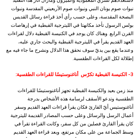
لاستعدادهم لسريّ المعمودية والميرون ومازال آثار هذا التقليد
نبوات صوم يونان النبي ونبوات صوم الأربعيني المقدسة ونبوات
البصخة المقدسة، وعلى حسب رأي أخذ قراءة رسائل القديس
بولس الرسول تأخذ مكانهتا في الليترجية القبطية في إرهاصات
القرن الرابع. وهناك كان يوجد في الكنيسة القبطية دلال لقراءات
العهد القديم يقرأ في الليترجية القبطية والبحث جاري عليه،
وعندما يقع بين يديّ سوف نحقق هذا الدلال ونشرح ما جاء فيه مع
إطلالة لكل القراءات الطقسية.
3- الكنيسة القبطية تكرّس أناغنوستيسًا للقراءات الطقسية:
منذ زمن بعيد والكنيسة القبطية تجهز أناغنوستيسًا للقراءات
الطقسية وتدعو الأسقف لرسامة هذه الأشخاص بدرجة
أناغنوستيس أيّ القارئ فكان يقرأ قراءات العهد القديم وسفر
أعمال الرسل والرسائل وعلى حسب المصادر القديمة لليترجية
كان يقرأ القارئ فصلين من كل سفر، وكانت القراءة تقرأ في
وسط الجماعة من على مكان مرتفع، وبعد قراءة العهد القديم