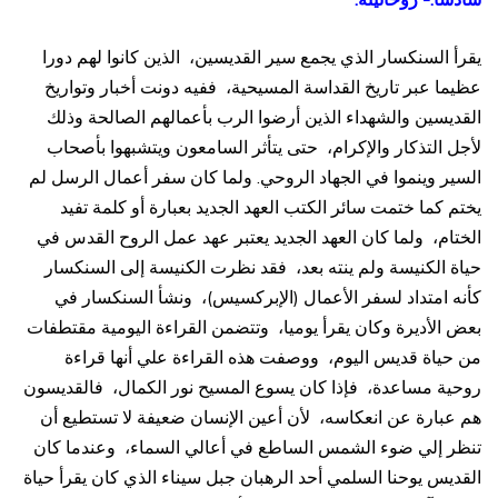
يقرأ السنكسار الذي يجمع سير القديسين، الذين كانوا لهم دورا
عظيما عبر تاريخ القداسة المسيحية، ففيه دونت أخبار وتواريخ
القديسين والشهداء الذين أرضوا الرب بأعمالهم الصالحة وذلك
لأجل التذكار والإكرام، حتى يتأثر السامعون ويتشبهوا بأصحاب
السير وينموا في الجهاد الروحي. ولما كان سفر أعمال الرسل لم
يختم كما ختمت سائر الكتب العهد الجديد بعبارة أو كلمة تفيد
الختام، ولما كان العهد الجديد يعتبر عهد عمل الروح القدس في
حياة الكنيسة ولم ينته بعد، فقد نظرت الكنيسة إلى السنكسار
كأنه امتداد لسفر الأعمال (الإبركسيس)، ونشأ السنكسار في
بعض الأديرة وكان يقرأ يوميا، وتتضمن القراءة اليومية مقتطفات
من حياة قديس اليوم، ووصفت هذه القراءة علي أنها قراءة
روحية مساعدة، فإذا كان يسوع المسيح نور الكمال، فالقديسون
هم عبارة عن انعكاسه، لأن أعين الإنسان ضعيفة لا تستطيع أن
تنظر إلي ضوء الشمس الساطع في أعالي السماء، وعندما كان
القديس يوحنا السلمي أحد الرهبان جبل سيناء الذي كان يقرأ حياة