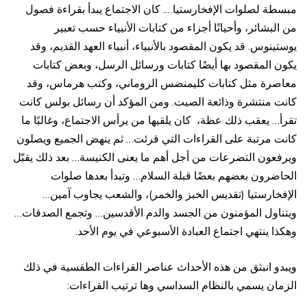
مبسطة لصلوات الإفخارستيا…. كان الاجتماع يبدأ بقراءة فصول
من البشائر، وأحيانًا أجزاء من كتابات الأنبياء حسب تعبير
يوستينوس. قد يكون المقصود بالأنبياء، أنبياء العهد القديم، وقد
يكون المقصود بها أيضًا كتابات ورسائل الرسل، وبعض كتابات
معاصرة مثل كتابات كليمنضس الروماني، وكتب هرماس، وقد
كانت منتشرة وذائعة الصيت. ومن المؤكد أن رسائل بولس كانت
تقرأ… يعقب ذلك عظة، كان يلقيها من يرأس الاجتماع، وغالبًا ما
كانت مرتبة على القراءات التي قرئت… ثم ينهض الجميع ويصلون
ويرفعون التضرعات من أجل أهم ما يعنى الكنيسة… بعد ذلك يقبّل
الحاضرون بعضهم بعضًا قبلة السلام… وتبدأ بعدها صلوات
الإفخارستيا (تقديس الخبز والخمر)، والشعب يجاوب آمين…
ويتناول المؤمنون من الجسد والدم الأقدسين… وتجمع الصدقات…
وهكذا ينتهي اجتماع العبادة الأسبوعي في يوم الأحد.
ويبدو انبثق من هذه الأحداث عناصر القراءات الطقسية في ذلك
الزمان يسمي بالنظام السداسي وها ترتيب القراءات: