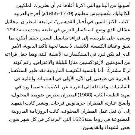
أصولها من الينابيع التي ذكرنا أعلاها. ثم أن بطريرك الملكيين
الكاثوليك مكسيموس مظلوم (1779-1855م) أخرج بالعربية
“كتاب الكنز الثمين في أخبار القديسين”، ثم تبعه المطران ميخائيل
عسّاف الذي وضع السنكسار العربي في طبعة مجددة سنة1947،
وسعى، على طريقته، إلى قراءة تفاصيل السير، حيثما أمكن، بما
يتفق وعقائد الكنيسة اللاتينية، لا سيما لجهة تأكيد البابوية، الأمر
الذي لم يكن ليرد في السنكسارات الأصلية البتة. وهذا جعل قراءته
بين المؤمنين الأرثوذكسيين مثارًا للبلبلة والاعتراض، رغم كونه
تراثًا مشتركًا. أما بالنسبة للكنيسة المارونية فقد ظهر السنكسار
بالعربية في طبعتي إلى الآن، الأولى في الستينات والثانية في
الثمانينيات. وقد نقله إلى العربية عن اللاتينية، حسبما ورد في
تمهيد الطبعة الثانية (1988)المطران بطرس ضومط المخلوف،
وأصلح عبارته المطران جرمانوس فرحات. ويشير كاتب التمهيد
إلى أن قبل عمل المطران المخلوف، كانت الروزنامة المارونية
المطبوعة في روما سنة1626 التي “لم تذكر في كل شهر سوى
بعض الشهداء والقديسين”.