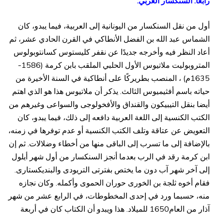
رابعًا: السنكسار العربي:
أول من نقل السنكسار من اليونانية إلى العربية، فيما يبدو، كان
الشماس عبد الله بن الفضل الأنطاكي في القرن الحادي عشر، ثم
أعاد النظر فيه وأخرجه جديدًا عن نقفر كليستوس كسانتوبولوس
المتروبوليت ملاتيوس الأول الحلبي الملقب بابن كرمة (1586-
1635م) ، المنصب بطريركًا على أنطاكية في السنة الأخيرة من
حياته باسم أفثيميوس الثالث. يذكر أن ملاتيوس هذا هو الذي اهتم
أيضا بنقل التيبيكون والقنداق والأفخولوجى والسواعى وغيرهم من
الكتب الكنسية إلى اللغة العربية دافعه إلى ذلك، فيما يبدو، كان
التعويض عن عتاقة وتلف الكتب الكنسية أو عدم توفرها في زمنه،
بالإضافة إلى ما تسرب إلى الباقى منها من أخطاء وضلالات. ثم إن
ابن كرمة رقد في الرب بعدما أنجز السنكسار من أول شهر أيلول
إلى آخر شهر آب دون ما يختص بفترتى التريودى والبنديكستارى.
فقام أخوه ثلجة بن الخورى حوران الحموى وأكمله. وكان نجازه
منه، حسبما ورد في إحدى المخطوطات، في الرابع عشر من شهر
آذار من العام1650 للميلاد. هذا ويبدو أن الكتاب كان في أربعة