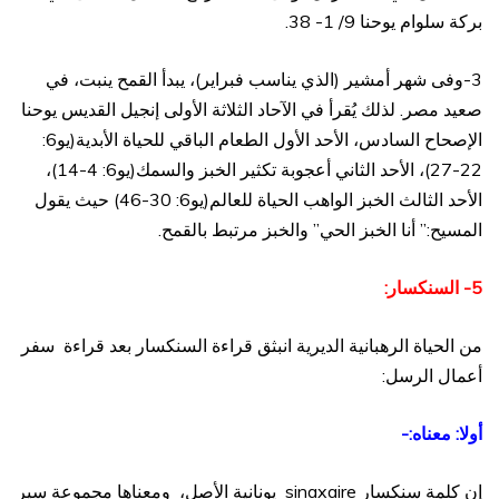
بركة سلوام يوحنا 9/ 1- 38.
3-وفى شهر أمشير (الذي يناسب فبراير)، يبدأ القمح ينبت، في
صعيد مصر. لذلك يُقرأ في الآحاد الثلاثة الأولى إنجيل القديس يوحنا
الإصحاح السادس، الأحد الأول الطعام الباقي للحياة الأبدية(يو6:
22-27)، الأحد الثاني أعجوبة تكثير الخبز والسمك(يو6: 4-14)،
الأحد الثالث الخبز الواهب الحياة للعالم(يو6: 30-46) حيث يقول
المسيح:” أنا الخبز الحي” والخبز مرتبط بالقمح.
5- السنكسار:
من الحياة الرهبانية الديرية انبثق قراءة السنكسار بعد قراءة سفر
أعمال الرسل:
أولا: معناه:-
إن كلمة سنكسار sinaxaire يونانية الأصل، ومعناها مجموعة سير