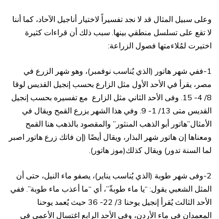
وعلى سبيل المثال قد لا نجد تفسيراً لاختيار أناجيل الآحاد، كما أننا
لا تقع على تسلسل منطقي بينها. سبب ذلك أن قراءات كثيرة
اختيرت لمُلاءمتها فصول الزراعة:
1-ففي شهر هاتور (الذي يُناسب نوفمبر)، وهو شهر الزرع في
مصر، يقرأ في الأحد الأول مثل الزارع بحسب إنجيل القديس لوقا
8/ 4- 15. وفى الأحد الثاني مثل الزارع مع تفسيره بحسب إنجيل
القديس متى 13/ 1- 9. وفي هذا الشهر يزرع القمح ويقال في
الأمثال”هاتور أبو الذهب المنثور” والمقصود بالذهب هنا القمح
ومعناها إن هاتور شهر البذار، ويقال أيضًا (إن فاتك زرع هاتور اصبر
لما السنة تدور) ويقال كذلك(موز هاتور).
2-وفى شهر طوبة (الذي يُناسب يناير)، يصفو ماء النيل، حتى أن
المثل الشعبي يقول: “يا ماء طوبة‍‍ّ‍”، أي “ما أعذب ماء طوبة‍”. ففي
الأحد الثالث يُقرأ إنجيل يوحنا 3/ 22- 36 حيث يُعمد يوحنا
المعمدان في ماء الأردن، وفى الأحد الرابع اغتسال الأعمى في