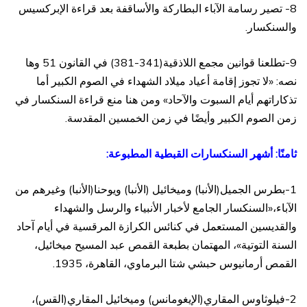
8- تصير رسامة الآباء البطاركة والأساقفة بعد قراءة الإبركسيس
والسنكسار.
9-تطلعنا قوانين مجمع اللاذقية(341-381) في القانون 51 وها
نصه: «لا تجوز إقامة أعياد ميلاد الشهداء في الصوم الكبير أما
تذكاراتهم أيام السبوت والآحاد» ومن هنا منع قراءة السنكسار في
زمن الصوم الكبير وأيضًا في زمن الخمسين المقدسة.
ثامنًا: أشهر السنكسارات القبطية المطبوعة:
1-بطرس الجميل(الأنبا) وميخائيل (الأنبا) ويوحنا(الأنبا) وغيرهم من
الآباء،«السنكسار الجامع لأخبار الأنبياء والرسل والشهداء
والقديسين المستعمل في كنائس الكرازة المرقسية في أيام آحاد
السنة التوتية»، المهتمان بطبعة القمص عبد المسيح ميخائيل،
القمص أرمانيوس حبشي شتا البرماوي، القاهرة، 1935.
2-فيلوثاوس المقاري(الإيغومانس) وميخائيل المقاري(القس)،