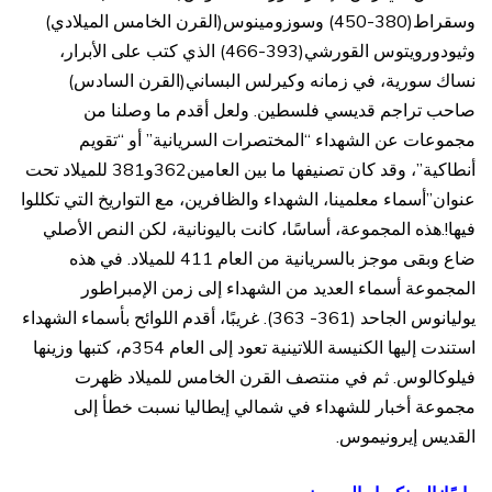
وسقراط(380-450) وسوزومينوس(القرن الخامس الميلادي)
وثيودورويتوس القورشي(393-466) الذي كتب على الأبرار،
نساك سورية، في زمانه وكيرلس البساني(القرن السادس)
صاحب تراجم قديسي فلسطين. ولعل أقدم ما وصلنا من
مجموعات عن الشهداء “المختصرات السريانية” أو “تقويم
أنطاكية”، وقد كان تصنيفها ما بين العامين362و381 للميلاد تحت
عنوان”أسماء معلمينا، الشهداء والظافرين، مع التواريخ التي تكللوا
فيها!.هذه المجموعة، أساسًا، كانت باليونانية، لكن النص الأصلي
ضاع وبقى موجز بالسريانية من العام 411 للميلاد. في هذه
المجموعة أسماء العديد من الشهداء إلى زمن الإمبراطور
يوليانوس الجاحد (361- 363). غريبًا، أقدم اللوائح بأسماء الشهداء
استندت إليها الكنيسة اللاتينية تعود إلى العام 354م، كتبها وزينها
فيلوكالوس. ثم في منتصف القرن الخامس للميلاد ظهرت
مجموعة أخبار للشهداء في شمالي إيطاليا نسبت خطأ إلى
القديس إيرونيموس.