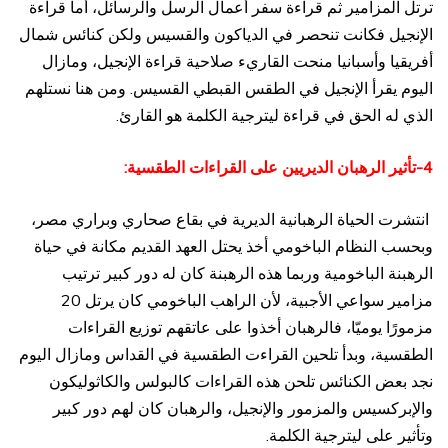
ترتل المزامير ثم قراءة سفر أعمال الرسل والرسائل، أما قراءة
الإنجيل فكانت تنحصر في الدياكون والقسيس ولكن كنائس شمال
أفريقيا وأسبانيا منحت القاريء صلاحية قراءة الإنجيل، ومازال
اليوم يقرأ الإنجيل في الطقس القبطي القسيس. ومن هنا نستلهم
الذي له الحق في قراءة ليترجية الكلمة هو القارئ.
4-تأثير الرهبان الديريين على القراءات الطقسية:
انتشرت الحياة الرهبانية الديرية في بقاع صحاري وبراري مصر،
وبحسب النظام الباخومي أخذ يحتل العهد القديم مكانة في حياة
الرهبنة الباخومية وربما هذه الرهبنة كان له دور كبير ترتيب
مزامير سواعي الأجبية، لأن الراهب الباخومي كان يرتل 20
مزمورًا يوميّا، فالرهبان أخذوا على عاتقهم توزيع القراءات
الطقسية، وبدأ تلحين القراءت الطقسية في القداس ومازال اليوم
نجد بعض الكنائس تلحن هذه القراءات كالبولس والكاثوليكون
والإبركسيس والمزمور والإنجيل، والرهبان كان لهم دور كبير
وتأثير على ليترجية الكلمة.