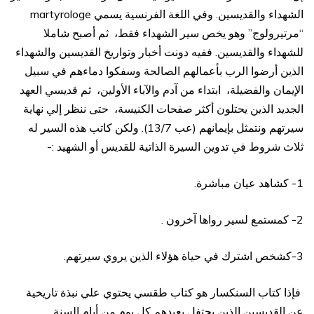
الشهداء والقديسين. وفي اللغة الفرنسية يسمي martyrologe
“مرتيرولوج” وهو يخص سير الشهداء فقط، ثم أصبح شاملا
للشهداء والقديسين. ففيه دونت أخبار وتواريخ القديسين والشهداء
الذين أرضوا الرب بأعمالهم الصالحة وسفكوا دماءهم في سبيل
الإيمان والفضيلة، ابتداء من آدم والآباء الأولين، ثم قديسي العهد
الجديد الذين يحتلون أكثر صفحات الكنيسة، حتى ننظر إلي نهاية
سيرتهم ونتمثل بإيمانهم (عب 13/7). ولكن كاتب هذه السير له
ثلاث شروط في تدوين السيرة الذاتية للقديس أو الشهيد :-
1- كشاهد عيان مباشرة.
2- كمستمع لسير رواها آخرون .
3-كشخص اشترك في حياة هؤلاء الذين يروي سيرتهم.
فإذا كتاب السنكسار هو كتاب طقسي يحتوي علي نبذة تاريخية
عن القديسين الذين يحتفل بعيدهم كل يوم من أيام السنة