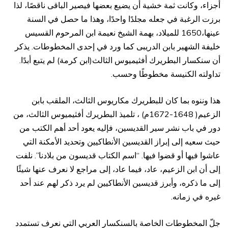
أجزاء، وكانت ثمة خشية أن يضيع بعضها فيصير الباقى ناقصًا، لذا
برزت الرغبة في جعله مجلدًا واحدًا، وهذا ما حصل في السنة
عينها،1650 للميلاد، بهمة الشيخ نعيمة ابن المرحوم القسيس
خليفة الشهير بابن الدريبى كما ورد في إحدى المخطوطات. يذكر
أن سنكسار البطريرك أفثيميوس الثالث(ابن كرمة) لم يتبع أبدًا.
تداولته الكنيسة مخطوطًا وحسب.
هذا وننوه بما كان للبطريرك مكاريوس الثالث، الملقب بابن
الزعيم( 1648-1672م) ، تلميذ البطريرك أفثيميوس الثالث، من
دور في باب نشر سير القديسين، فإليه يعود أحد أهم الكتب من
حيث سعيه إلى إبراز القديسين الأنطاكيين وتحديد الأمكنة التي
عاشوا فيها أو قضوا فيها. “اسم الكتاب قديسون من بلادنا”. نلفت
إلى أن ابن الزعيم، عاد، فيما عاد، إلى مراجع لا نعرف عنها شيئًا
إلى ما ذكره، وأبرز قديسين الأنطاكيين لم يرد ذكر لهم عند أحد
غيره في زمانه.
جلّ المخطوطات الخاصة بالسنكسار العربي التي نعرف تستمدد