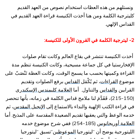
ونستلهم من هذه العظات استخدام نصوص من العهد القديم
كليترجية الكلمة ومن هنا أخذت الكنيسة قراءة العهد القديم في
القداس الإلهي.
2- ليترجية الكلمة في القرون الأولى للكنيسة:
أخذت الكنيسة تنتشر في بقاع العالم وكانت تقام صلوات
الإفخارستيا في كل جماعة مسيحية، وكانت الكنيسة تنظم مدة
القراءة وكميتها بحسب ما يسمح الوقت، وكانت العظة تَنْصَبّ على
موضوع
القراءات
، ثم يُكْمَل
القداس
برفع الصلوات وتقديم
القرابين و
القداس
والتناول. أما
العلامة كليمندس الإسكندرى
(150-215)، فَقَدَّمَ لنا ملامح قداس الكلمة في زمانه، بأنها تنحصر
في قراءة الكتب الإلهية والنداء بالاستماع إلى
الإنجيل المقدس
، ثم
خدمه الوعظ والتي يعقبها تقديم الصعيدة المقدسة على المذبح. أما
العلامة أوريجانوس
(185-254) ففي شرح موضوع خدمه
الليتورجية يوضح أن “ليتورجيا
الموعوظين
“تسبق “ليتورجيا