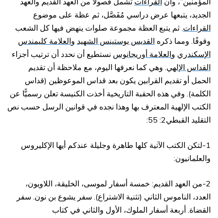
المؤمنين”، وأن
القراءات
تشمل فصولًا من العهد القديم والعهد
الجديد، يتبعها عرض دراسي مُفَصَّل، ثم عظة على موضوع
القراءات
. ثم يتبع العظة مجموعة صلوات ينهض فيها كل الشعب
وقوفًا. ومما ذكره
القديس يوستينس الشهيد
و
العلامة كليمندس
الإسكندري
و
العلامة أوريجانوس
نستطيع أن نحدد أن ترتيب أجزاء
القداس الإلهي
. وهي كما نعرفها اليوم، مع ملاحظة أن تقديم
الحمل أو تقديم القرابين يكون بعد قداس الموعوظين (قداس
الكلمة). وفي هذه الحقبة التاريخية أخذت الكنيسة تعلن رسميًّا عن
الكتب الإلهية المعترف بها وهذا نجده في قوانين الرسل حسب نص
التقليد القبطي2: 55:
1-لتكن الكتب الآتية كلها طاهرة وجليلة عندكم أيها الإكليروس
والعلمانيون:
2-من العهد القديم: خمسة أسفار لموسى، الخليقة، اللاويون،
العدد، الناموس الثاني (تثنية الاشتراع). سفر يشوع بن نون. سفر
القضاة. أربعة أسفار الملوك، الأول والثاني في كتاب