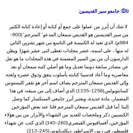
ثالثًا: جامعو سير القديسين:
لا شك أن أبرز من عملوا على جمع أو كتابة أو إعادة كتابة الكثير
من سير القديسين هو القديس سمعان المدعو” المترجم”(900-
984م). الذي تعيد له الكنيسة في التاسع من شهر تشرين الثاني.
له منها ، على اسمه، عشر مجلدات تغطى اثنى عشر شهرًا. ويظن
الدارسون أن من بين السير المضمنة في هذه المجلدات ما هو نقل
عن مصادر سابقة دونما تعديل وما هو أصلي كتبه سمعان أو بعد
معاصريه وما أعاد قدسينا كتابته بأسلوب يتفق وذوق عصره ولغته.
وإلي القديس سمعان المترجم يضاف اسم آخر هو نقفر كليستوس
كسانتوبولس(1256-1335) الذي أضاف إلى من سبقه، في هذا
المضمار، مادة جديدة، ويعتبر أبرز جامعي السنكسار كما وصل
إلينا. أما قبل القديس سمعان المترجم فلنا عند بعض المؤرخين
الكنسيين ذكر وملخصات للعديد من الشهداء والأبرار. من بين هؤلاء
المؤرخين، أفسافيوس القيصري(260-340) الذي كتب عن شهداء
فلسطين في زمن الإمبراطور ديكلديانوس(245-313)