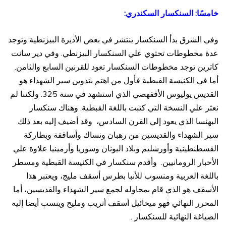
خامسًا: السنكسار السكندري:
وفي الشرق بدأ السنكسار ينتشر في بعض الأديرة البيزنطية وتوجد
عدة مخطوطات تحتوي علي السنكسار البيزنطي. وفي دير سانت
كاترين توجد مخطوطات السنكسار تعود للقرنين السابع والثامن.
أما في الكنيسة القبطية فأول من اهتم بتدوين سير الشهداء هو
القديس يوليوس الأقفهصي الذي استشهد في سنة 325. ولكننا لم
نعثر علي النسخة التي كتبت باللغة القبطية. وهناك سنكسار
البهنسا الذي يعود إلي القرن السادس، وقد أضيف إليه بعد ذلك
سير الشهداء والقديسين من رهبان ونساك وأساقفة وبطاركة
القسطنطينية وأورشليم وبلاد اليونان وسوريا وأرمينيا علاوة علي
الأحبار الرومانيين. وأقدم سنكسار في الكنيسة القبطية ومسطر
باللغة العربية ومنسوب للأنبا بطرس أسقف مليج، ويعتبر هذا
الأسقف هو الذي قام بمحاوله لجمع سير الشهداء والقديسين، أما
المحرر النهائي فهو ميخائيل أسقف أتريب ومليح وينسب أيضا إليه
الصياغة النهائية للسنكسار .