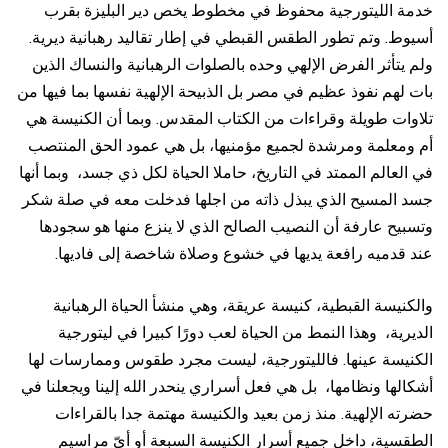
خدمة الليتورجية محفوظ في مخطوط يخص دير البليزة بقرب
أسيوط. وتم تطور الطقس القبطي في إطار تقاليد رهبانية ديرية.
ولم يتأثر الفرض الإلهي وحده بالصلوات الرهبانية والنساك الذين
بات لهم نفوذ عظيم في مصر بل الذبيحة الإلهية نفسها بما فيها من
تلاوات طويلة وقراءات من الكتاب المقدس. وبما أن الكنيسة هي
أم ومعلمة ومرشدة لجميع مؤمنيها، بل هي عمود الحق المنتصب
في العالم الممتد في التاريخ، حاملا الحياة لكل ذي جسد، وبما أنها
جسد المسيح الذي يبذل ذاته من اجلها فدخلت معه في صلة شكر
وتسبيح عارفة أن النصيب الصالح الذي لا ينزع منها هو سجودها
عند قدميه رافعة يديها في خشوع وصلاة شاخصة إلى فاديها.
والكنيسة القبطية، كنيسة عريقة، وهي منشأ الحياة الرهبانية
الديرية، وهذا النمط من الحياة لعب دورًا كبيرا في ليتورجية
الكنيسة عينها. فالليتورجية، ليست مجرد طقوس وممارسات لها
أشكالها ونظامها، بل هي فعل أسراري ينحدر الله إلينا ويجعلنا في
حضرته الإلهية. منذ زمن بعيد والكنيسة مهتمة جدا بالقراءات
الطقسية، داخل جميع أسرار الكنيسة السبعة أو أيّ مراسيم