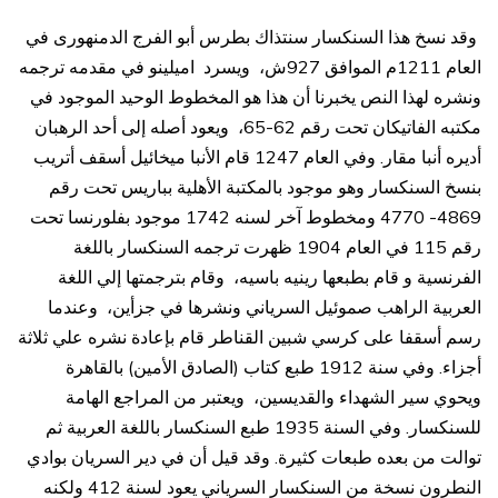
وقد نسخ هذا السنكسار سنتذاك بطرس أبو الفرج الدمنهورى في
العام 1211م الموافق 927ش، ويسرد اميلينو في مقدمه ترجمه
ونشره لهذا النص يخبرنا أن هذا هو المخطوط الوحيد الموجود في
مكتبه الفاتيكان تحت رقم 62-65، ويعود أصله إلى أحد الرهبان
أديره أنبا مقار. وفي العام 1247 قام الأنبا ميخائيل أسقف أتريب
بنسخ السنكسار وهو موجود بالمكتبة الأهلية بباريس تحت رقم
4869- 4770 ومخطوط آخر لسنه 1742 موجود بفلورنسا تحت
رقم 115 في العام 1904 ظهرت ترجمه السنكسار باللغة
الفرنسية و قام بطبعها رينيه باسيه، وقام بترجمتها إلي اللغة
العربية الراهب صموئيل السرياني ونشرها في جزأين، وعندما
رسم أسقفا على كرسي شبين القناطر قام بإعادة نشره علي ثلاثة
أجزاء. وفي سنة 1912 طبع كتاب (الصادق الأمين) بالقاهرة
ويحوي سير الشهداء والقديسين، ويعتبر من المراجع الهامة
للسنكسار. وفي السنة 1935 طبع السنكسار باللغة العربية ثم
توالت من بعده طبعات كثيرة. وقد قيل أن في دير السريان بوادي
النطرون نسخة من السنكسار السرياني يعود لسنة 412 ولكنه