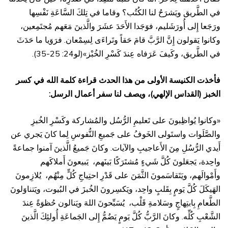
في الطَّريق ويَشرَحُ لنا الكُتُب؟ وقاما في تِلكَ السَّاعَةِ نَفْسِها
ورَجَعا إِلى أُورَشَليم، فوَجَدا الأَحَدَ عشَرَ والَّذينَ مَعَهم مُجتَمِعين،
وكانوا يَقولون إِنَّ الرَّبَّ قامَ حَقاً وتَراءَى لِسِمْعان. فرَوَيا ما حَدَثَ
في الطَّريق، وكَيفَ عَرَفاه عِندَ كَسْرِ الخُبْز»(لو24: 25-35).
فأخذت الكنيسة الأولى من هذا الحدث قراءة كلمة الله في كسر
الخبز (القداس الإلهي)، ويصف لنا سفر أعمال الرسل:
«وكانوا يُواظِبونَ على تَعليمِ الرُّسُل والمُشاركة وكَسْرِ الخُبزِ
والصَّلَوات واستَولى الخَوفُ على جَميعِ النُّفوسِ لِما كانَ يَجري عن
أَيدي الرُّسُلِ مِنَ الأَعاجيبِ والآيات. وكانَ جَميعُ الَّذينَ آمنوا جماعةً
واحِدة، يَجعَلونَ كُلَّ شَيءٍ مُشتَرَكًا بَينَهم، يَبيعونَ أَملاكَهم
وأَمْوالَهم، ويَتَقاسَمونَ الثَّمَنَ على قَدْرِ احتِياجِ كُلٍّ مِنْهُم، يُلازِمونَ
الهَيكَلَ كُلَّ يَومٍ بِقَلبٍ واحِد، ويَكسِرونَ الخُبزَ في البُيوت، ويَتناوَلونَ
الطَّعامِ بِابتِهاجٍ وسَلامةِ قَلْب، يُسَبِّحونَ اللهَ ويَنالون حُظوَةً عِندَ
الشَّعْبِ كُلِّه. وكانَ الرَّبُّ كُلَّ يَومٍ يَضُمُّ إِلى الجَماعَةِ أُولئِكَ الَّذينَ