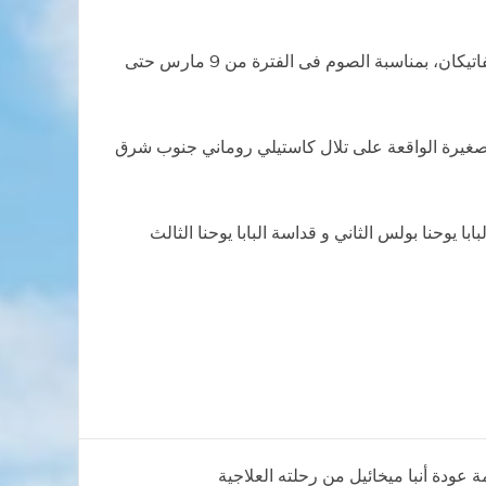
أعلن المكتب الإعلامي للفاتيكان منذ قليل أن قداسة البابا فرنسيس سيقوم مع كرادلة الكرسي الرسولي خلوة روحية خارج الفاتيكان، بمناسبة الصوم فى الفترة من 9 مارس حتى
 الصغيرة الواقعة على تلال كاستيلي روماني جنوب شرق
عيد القيامة في 20 ابريل والإعلان المزدوج لقداسة البابا يوحنا بولس الثاني و قداسة البابا يوحنا الثالث
ة عودة أنبا ميخائيل من رحلته العلاجية