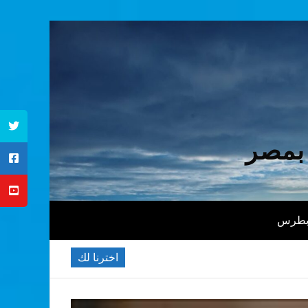
 بمصر
 بطرس
اخترنا لك