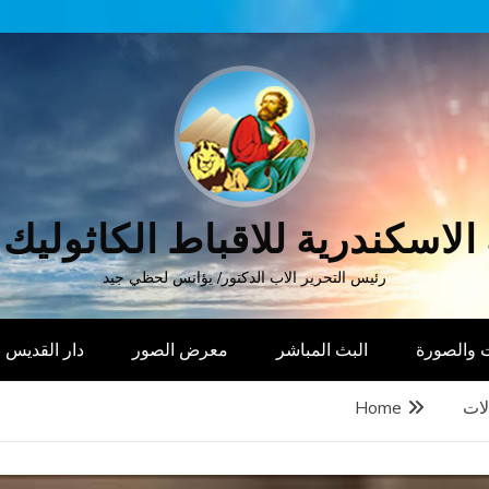
الاسكندرية للاقباط الكاثوليك
رئيس التحرير الاب الدكتور/ يؤانس لحظي جيد
 والصورة
البث المباشر
معرض الصور
دار القديس
Home