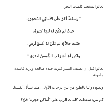
تعالوا نستعيد كلملت النص:
”
وسَقَطَ آخَرُ علَى الأماكِنِ المُحجِرَةِ،
حَيثُ لم تكُنْ لهُ تُربَةٌ كثيرَةٌ،
فنَبَتَ حالاً إذ لم يَكُنْ لهُ عُمقُ أرضٍ،
ولكن لَمّا أشرَقَتِ الشَّمسُ احتَرَقَ “
تعالوا قبل ان نصنف البشر كتربة جيدة صالحة وتربة فاسدة
ملعونة
ونضع ذواتنا بالطبع من بين درجات الأولى، هلم نسأل أنفسنا:
كم مرة سقطت كلمات الرب على “أماكن حجرة” فيّ؟