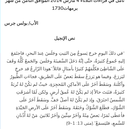
تأمل في قراءات الثلاثاء 4 مارس 2014 الموافق الثامن من شهر
برمهات1730
الأب/ بولس جرس
نص الإنجيل
“في ذلكَ اليومِ خرجَ يَسوعُ مِنَ البَيتِ وجَلَسَ عِندَ البحرِ، فاجتَمَعَ
إليهِ جُموعٌ كثيرَةٌ، حتَّى إنَّهُ دَخَلَ السَّفينَةَ وجَلَسَ. والجَمعُ كُلُّهُ وقَفَ
علَى الشّاطِئ.فكلَّمَهُمْ كثيرًا بأمثالٍ قائلاً:”هوذا الزّارِعُ قد خرجَ
ليَزرَعَ، وفيما هو يَزرَعُ سقَطَ بَعضٌ علَى الطريقِ، فجاءَتِ الطُّيورُ
وأكلَتهُ. وسَقَطَ آخَرُ علَى الأماكِنِ المُحجِرَةِ، حَيثُ لم تكُنْ لهُ تُربَةٌ
كثيرَةٌ، فنَبَتَ حالاً إذ لم يَكُنْ لهُ عُمقُ أرضٍ. ولكن لَمّا أشرَقَتِ
الشَّمسُ احتَرَقَ، وإذ لم يَكُنْ لهُ أصلٌ جَفَّ. وسَقَطَ آخَرُ علَى
الشَّوْكِ، فطَلَعَ الشَّوْكُ وخَنَقَهُ. وسَقَطَ آخَرُ علَى الأرضِ الجَيِّدَةِ
فأعطَى ثَمَرًا، بَعضٌ مِئَةً وآخَرُ سِتِّينَ وآخَرُ ثَلاثينَ. مَنْ لهُ أُذُنانِ
للسَّمعِ، فليَسمَعْ”.(متى 13: 1-9)