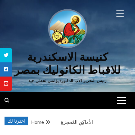
Ski
t
conten
كنيسة الاسكندرية
للاقباط الكاثوليك بمصر
رئيس التحرير الاب الدكتور/ يؤانس لحظي جيد
اخترنا لك
الأماكِنِ المُحجِرَةِ
Home