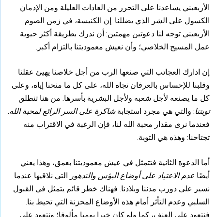
الأربعيني يساعدنا على التحرر من العادات العليلة ومن الإدمان
الكسول على الشر الذي يضللنا. إن الكنيسة، في زمن الصوم
الأربعيني توجه لنا دعوتين مهمتين: أن ندرك بطريقة أكثر حيوية
عمل المسيح الخلاصي؛ وأن نعيش معموديتنا بالتزام أكبر.
إن ادارك العجائب التي صنعها الرب من أجل خلاصنا يهيئ عقلنا
وقلبنا للإحساس بالعرفان تجاه الله، على كل ما منحنا إياه، وعلى
كل ما يصنعه لأجل شعبه ولأجل البشرية بأسرها. من هنا تنطلق
توبتنا
: والتي هي مجرد استجابة
شاكرة على السر الرائع لمحبة الله
.
فعندما نرى مقدار محبة الله لنا، فإن الرغبة في الاقتراب منه
تجتاحنا: وهذه هي التوبة.
أما الدعوة الثانية فتتمثل في عيش معموديتنا بعمق، وهذا يعني
أيضًا
عدم
الاعتياد على أوضاع البؤس والتدهور
التي نلاقيها عندما
نسير على دورب مدننا وبلادنا. فهناك خطر قائم يتمثل في القبول
السلبي وعدم التأثر أمام هذه الأوضاع المحزنة التي تحيط بنا.
فنتعود على العنف، كما ولو كان خبرا يوميا مألوفا؛ ونتعود على