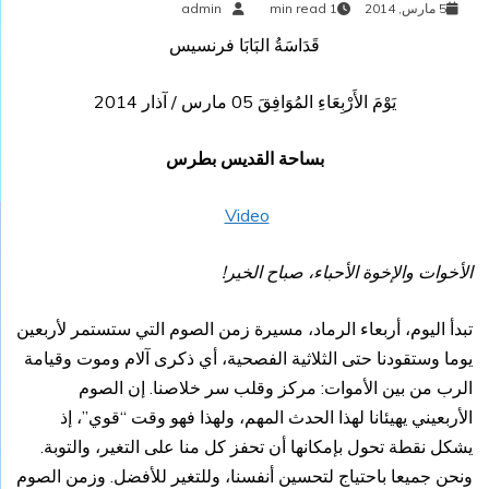
5 مارس, 2014
1 min read
admin
قَدَاسَةُ البَابَا فرنسيس
يَوْمَ الأَرْبِعَاءِ المُوَافِقَ 05 مارس / آذار 2014
بساحة القديس بطرس
Video
الأخوات والإخوة الأحباء، صباح الخير!
تبدأ اليوم، أربعاء الرماد، مسيرة زمن الصوم التي ستستمر لأربعين
يوما وستقودنا حتى الثلاثية الفصحية، أي ذكرى آلام وموت وقيامة
الرب من بين الأموات: مركز وقلب سر خلاصنا. إن الصوم
الأربعيني يهيئانا لهذا الحدث المهم، ولهذا فهو وقت “قوي”، إذ
يشكل نقطة تحول بإمكانها أن تحفز كل منا على التغير، والتوبة.
ونحن جميعا باحتياج لتحسين أنفسنا، وللتغير للأفضل. وزمن الصوم