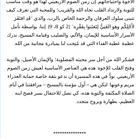
الأخوة واحتياجاتهم. إن زمن الصوم الأربعيني لهذا هو وقت مناسب
للتوبة ولارتداد القلب تجاه الله والقريب؛ وللمحبة التي تعرف كيف
تتبنى سلوك العرفان والرحمة الخاص بالرب، والذي “قَدِ افتَقَرَ
لأَجْلِكُم وهو الغَنِيُّ لِتَغتَنوا بِفَقْرِه” (2 كو 8، 9). إننا، بواسطة تأمل
الأسرار الأساسية للإيمان، والألم، والصليب وقيامة المسيح، ندرك
عظمة عطية الفداء التي قد مُنِحت لنا بمبادرة مجانية من الله.
فشكر الله من أجل سر محبته المصلوبة؛ والإيمان الأصيل، والتوبة
وفتح القلب للإخوة: هذه هي العناصر الأساسية لعيش زمن الصوم
الأربعيني. نودُّ في هذه المسيرة أن ندعو بثقة خاصة حماية العذراء
مريم وعونها: لتكن هي – أول مؤمنة بالمسيح – مرافقتنا في أيام
الصلاة المكثفة والتوبة هذه، كي نصل للاحتفال بسر فصح ابنه
العظيم، بطهارة وبروح متجدد.
***************