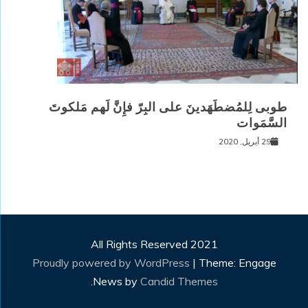
طوبى لِلمُضطَهَدينَ على البِرّ فإِنَّ لَهم مَلكوتَ
السَّمَوات
29 أبريل, 2020
All Rights Reserved 2021
Proudly powered by WordPress
|
Theme: Engage
.
News by
Candid Themes