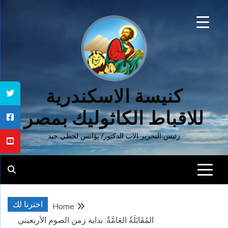
Ski
t
conten
كنيسة الاسكندرية
للاقباط الكاثوليك بمصر
رئيس التحرير الاب الدكتور/ يؤانس لحظي جيد
اخترنا لك
Home
المُقَابَلَةُ العَامَّةُ: بداية زمن الصوم الأربعيني