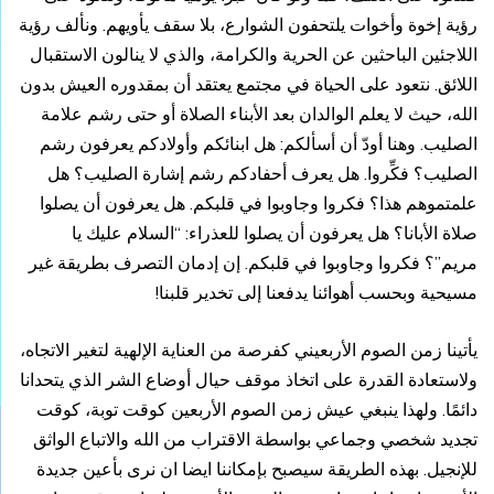
رؤية إخوة وأخوات يلتحفون الشوارع، بلا سقف يأويهم. ونألف رؤية
اللاجئين الباحثين عن الحرية والكرامة، والذي لا ينالون الاستقبال
اللائق. نتعود على الحياة في مجتمع يعتقد أن بمقدوره العيش بدون
الله، حيث لا يعلم الوالدان بعد الأبناء الصلاة أو حتى رشم علامة
الصليب. وهنا أودّ أن أسألكم: هل ابنائكم وأولادكم يعرفون رشم
الصليب؟ فكِّروا. هل يعرف أحفادكم رشم إشارة الصليب؟ هل
علمتموهم هذا؟ فكروا وجاوبوا في قلبكم. هل يعرفون أن يصلوا
صلاة الأبانا؟ هل يعرفون أن يصلوا للعذراء: “السلام عليك يا
مريم”؟ فكروا وجاوبوا في قلبكم. إن إدمان التصرف بطريقة غير
مسيحية وبحسب أهوائنا يدفعنا إلى تخدير قلبنا!
يأتينا زمن الصوم الأربعيني كفرصة من العناية الإلهية لتغير الاتجاه،
ولاستعادة القدرة على اتخاذ موقف حيال أوضاع الشر الذي يتحدانا
دائمًا. ولهذا ينبغي عيش زمن الصوم الأربعين كوقت توبة، كوقت
تجديد شخصي وجماعي بواسطة الاقتراب من الله والاتباع الواثق
للإنجيل. بهذه الطريقة سيصبح بإمكاننا ايضا ان نرى بأعين جديدة