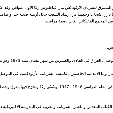
ر المشرق للسريان الأرثوذكس مار اغناطيوس زكا الأول عيواص. وقد عبّ
 بارزا، شجاعا وحكيما في إرشاد الشعب خلال أزمنة صعبة جدا وأضاف 
ي المجمع الفاتيكاني الثاني بصفة مراقب.
كس:
رين من شهر نيسان سنة 1933 وهو سليل أسرة عراقية عريقة ويحمل الجنسية اللبنانية.
 توما الابتدائية الخاصتين بالكنيسة السريانية الأرثوذكسية في الموصل
انتسب إلى المدرسة الإكليريكية الأفرامية في الموصل في العام الدراسي 46
درّس علوم الكتاب المقدس واللغتين السريانية والعربية في المدرسة الإكليريكي