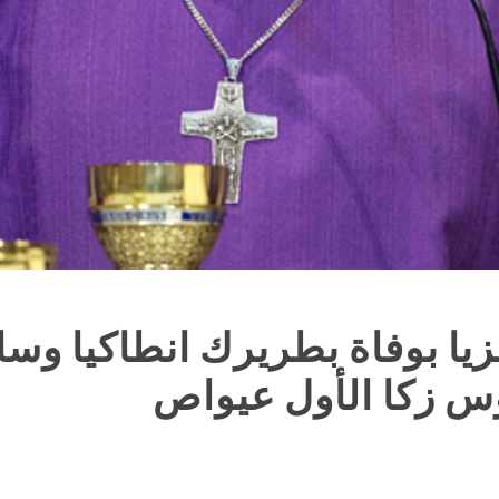
زيا بوفاة بطريرك انطاكيا وس
وس زكا الأول عيواص