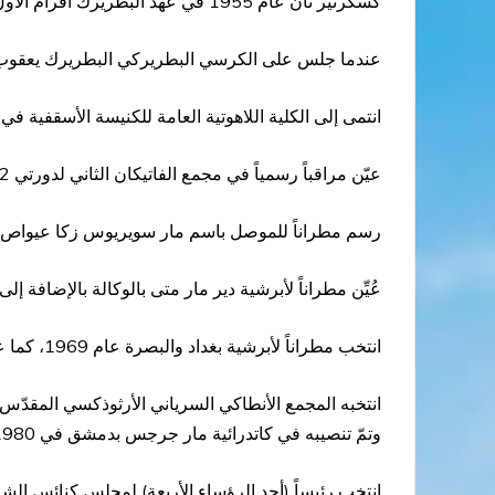
كسكرتير ثان عام 1955 في عهد البطريرك أفرام الأول برصوم.
عندما جلس على الكرسي البطريركي البطريرك يعقوب الثالث، عيّنه سكرتيراً أول
انتمى إلى الكلية اللاهوتية العامة للكنيسة الأسقفية في نيويورك عام 1960 ـ 1962 وحصل بعدئذ منها على شهادة الد
عيّن مراقباً رسمياً في مجمع الفاتيكان الثاني لدورتي 1962و1963.
رسم مطراناً للموصل باسم مار سويريوس زكا عيواص مطران الموصل وتوابعها عام 1963. 
عُيِّن مطراناً لأبرشية دير مار متى بالوكالة بالإضافة إل
انتخب مطراناً لأبرشية بغداد والبصرة عام 1969، كما عيّن في الوقت ذاته مطراناً بالوكالة لاستراليا.
وتمّ تنصيبه في كاتدرائية مار جرجس بدمشق في 14/9/1980 باسم مار إغناطيوس زكا الأول عيواص
انتخب رئيساً (أحد الرؤساء الأربعة) لمجلس كنائس الشرق الأوس