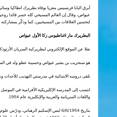
أبرق البابا فرنسيس معزيا بوفاة بطريرك انطاكيا وسائ
عيواص، وقال إن العالم المسيحي كله خسر قائدا روحيا
لتحسين العلاقات بين المسيحيين، كما وذكّر بمشاركته ف
البطريرك مار اغناطيوس زكا الأول عيواص
نقلا عن الموقع الإلكتروني لبطريركية السريان الأرثوذ
هو سنحريب بن بشير عيواص وحسيبة عطو ولد في الموصل ـ العراق في الحادي والعش
تلقى دروسه الابتدائية في مدرستي التهذيب للأحداث ومار
واللغات السريانية والعربية والإنكليزية عام 1954.
بتاريخ 6/6/1954 لبس الإسكيم الرهباني، و