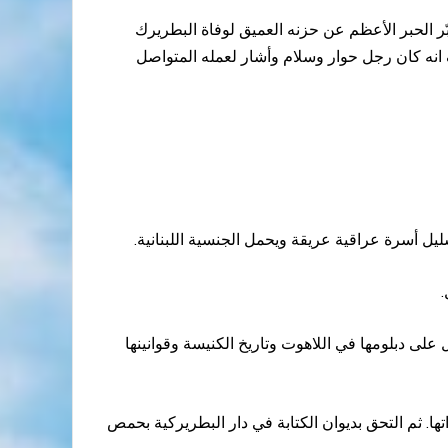
ر الحبر الأعظم عن حزنه العميق لوفاة البطريرك
انه كان رجل حوار وسلام وأشار لعمله المتواصل
.
19 ـ 1947. وسُمِّي زكا. وتخرّج فيها بتفوق وحصل على دبلومها في اللاهوت وتاريخ الكنيسة وقوانينها
ة ذاتها. ثم التحق بديوان الكتابة في دار البطريركية بحمص