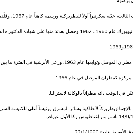
اً للبطريركية ورسمه كاهناً عام 1957، وقلّده الصليب المقدس بتاريخ 15/4/1959.
كتوراه الفخرية في اللاهوت.
ورعى الأبرشية في الفترة ما بين 1963 ـ 1969.
ى مركزه كمطران الموصل في عام 1966.
ط بتاريخ 22/1/1990.