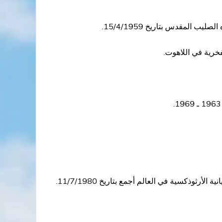
انتخبه المجمع الأنطاكي السرياني الأرثوذكسي المقدّس بالإجماع بطريركاً لأنطاكية وسائر المشرق ورئيساً أعلى للكنيسة السريانية الأرثوذكسية في العالم أجمع بتاريخ 11/7/1980.