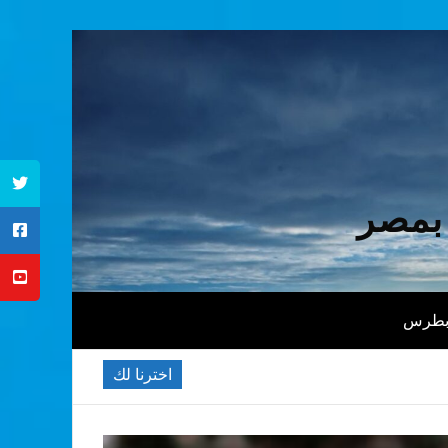
 بمصر
 بطرس
اخترنا لك