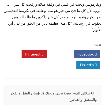
ويكرمونني ولجت في قلبي في وقفة صلاة ورفعت كل شيء إلى
الرب، لأن كل ما فيّ من خير هو منه. وعليه، في تكريمنا للقديسين
نحن نكرم ونعبد الرب مصدر كل خير ذاكرين ما قاله القديس
يعقوب في رسالته: “كل هبة عظيمة تأتي من العلو، من لدن أبي
الأنوار”.
SHARE
Pinterest
Twitter
Facebook
Linkedin
تصفّح
صلاتي اليوم: قصة بحثي وبحثك (3-إيمان العقل والفكر
والمنطق والقياس)
المقالات