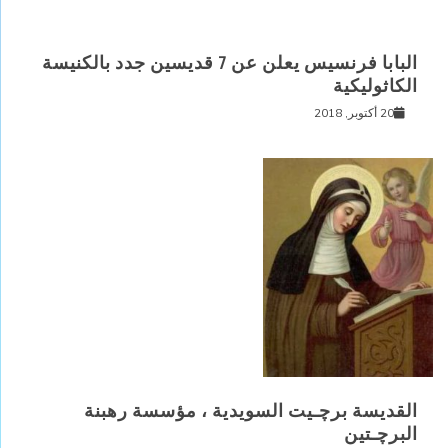
البابا فرنسيس يعلن عن 7 قديسين جدد بالكنيسة
الكاثوليكية
20 أكتوبر, 2018
القديسة برﭼـيت السويدية ، مؤسسة رهبنة
البرﭼـتين