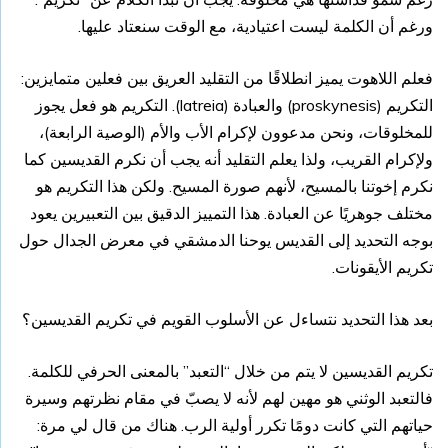
ورغم أن الكلمة ليست اعتيادية، مع الوقت سنعتاد عليها.
فعلم اللاهوت يميز انطلاقًا من التقليد العريق بين فعلين متمايزين:
التكريم (proskynesis) والعبادة (latreia). التكريم هو فعل يجوز
للمخلوقات، ونحن مدعوون لإكرام الأب والأم (الوصية الرابعة)،
ولإكرام القريب، ولذا يعلم التقليد أنه يجب أن نكرم القديسين كما
نكرم إخوتنا بالمسيح، لأنهم صورة المسيح. ولكن هذا التكريم هو
مختلف جوهريًا عن العبادة. هذا التمييز الدقيق بين التعبيرين يعود
بوجه التحديد إلى القديس يوحنا الدمشقي في معرض الجدال حول
تكريم الأيقونات.
بعد هذا التحديد نتساءل عن الأسلوب القويم في تكريم القديسين؟
تكريم القديسين لا يتم من خلال “التعبد” بالمعنى الحرفي للكلمة.
فالتعبد الوثني هو مهين لهم لأنه لا يصبّ في مقام نظرتهم وسيرة
حياتهم التي كانت دومًا تكرر أولية الرب. هناك من قال لي مرة: