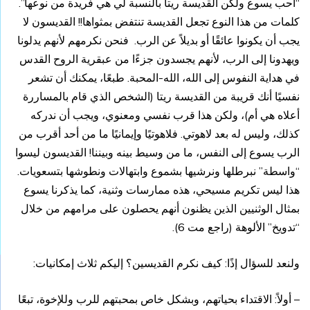
“أحب يسوع ولكن القديسة ريتا بالنسبة لي هي فريدة من نوعها”.
كلمات من هذا النوع تجعل القديسة تنتفض بمثواها!! القديسون لا
يجب أن يكونوا عائقًا أو بديلاً عن الرب. فنحن نكرمهم لأنهم يدلونا
ويهدونا إلى الرب، لأنهم يجسدون جزءًا من عبقرية الروح القدس
في هداية النفوس إلى الله، الله-المحبة. طبعًا، يمكنك أن تشعر
نفسيًا أنك قريبة من القديسة ريتا (الشخص الذي قام بالمساررة
أعلاه هي أم)، ولكن هذا قرب نفسي ومعنوي، ويجب أن ندركه
كذلك، وليس له بعد لاهوتي. فلاهوتيًا وإيمانيًا ما من أحد أقرب من
الرب يسوع إلى النفس، ما من وسيط بينه وبيننا! القديسون ليسوا
“واسطة” نبرطلها ونرشيها بشموع وابتهالات ونطوشها بتسعويات.
هذا ليس تكريم مسيحي، هذه ممارسات وثنية، كما يذكرنا يسوع
بمثال الوثنيين الذين يظنون أنهم يحصلون على مرامهم من خلال
“تدويخ” الألوهة (راجع مت 6).
ولنعد للسؤال إذًا: كيف نكرم القديسين؟ إليكم ثلاث إمكانيات:
– أولاً: الاقتداء بحياتهم، وبشكل خاص بمحبتهم للرب وللإخوة، تبعًا