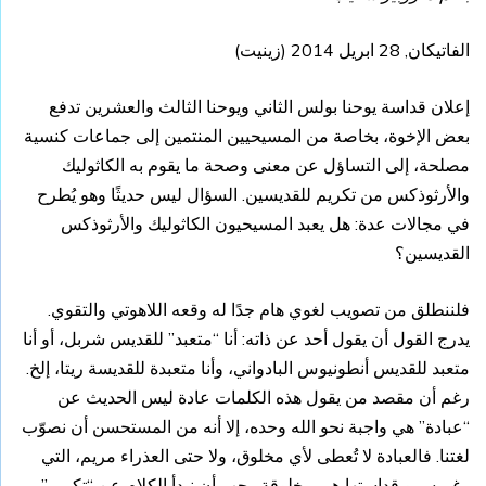
الفاتيكان, 28 ابريل 2014 (
زينيت
)
إعلان قداسة يوحنا بولس الثاني ويوحنا الثالث والعشرين تدفع
بعض الإخوة، بخاصة من المسيحيين المنتمين إلى جماعات كنسية
مصلحة، إلى التساؤل عن معنى وصحة ما يقوم به الكاثوليك
والأرثوذكس من تكريم للقديسين. السؤال ليس حديثًا وهو يُطرح
في مجالات عدة: هل يعبد المسيحيون الكاثوليك والأرثوذكس
القديسين؟
فلننطلق من تصويب لغوي هام جدًا له وقعه اللاهوتي والتقوي.
يدرج القول أن يقول أحد عن ذاته: أنا “متعبد” للقديس شربل، أو أنا
متعبد للقديس أنطونيوس البادواني، وأنا متعبدة للقديسة ريتا، إلخ.
رغم أن مقصد من يقول هذه الكلمات عادة ليس الحديث عن
“عبادة” هي واجبة نحو الله وحده، إلا أنه من المستحسن أن نصوّب
لغتنا. فالعبادة لا تُعطى لأي مخلوق، ولا حتى العذراء مريم، التي
رغم سمو قداستها هي مخلوقة. يجب أن نبدأ الكلام عن “تكريم”.