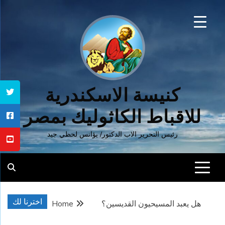
Ski
t
conten
كنيسة الاسكندرية
للاقباط الكاثوليك بمصر
رئيس التحرير الاب الدكتور/ يؤانس لحظي جيد
اخترنا لك
هل يعبد المسيحيون القديسين؟
Home