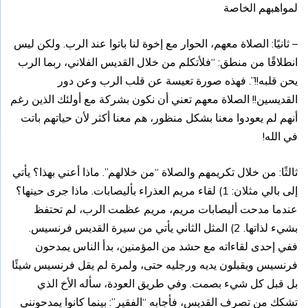
لمواهبهم الخاصة
– ثانيًا: الصلاة معهم، الحوار مع إخوة لنا باتوا عند الرب. ولكن ليس
انطلاقًا من منطق: “فلأتكلم من خلال القديس الفلاني، ربما الرب
يحن قلبه!!”. فهذه صورة تعيسة عن قلب الرب وعن دور
القديسين!! الصلاة معهم تعني أن نكون بشركة مع أولئك الذين رغم
أنهم لم يعودوا معنا بشكل منظور، هم معنا أكثر لأن حياتهم باتت
في الله!
ثالثًا: من خلال تكريمهم والصلاة “من خلالهم”. ماذا أعني بهذا؟ يأتي
إلى بالي مثلان: 1) لقاء مريم العذراء بأليصابات. ماذا جرى حينها؟
عندما مدحت أليصابات مريم، مريم عظمت الرب، لم تحتفظ
بشيء لذاتها. 2) المثل الثاني يأتي من سيرة القديس فرنسيس.
ففي إحدى لقاءاته مع حشد من المؤمنين، بدأ الناس يمدحون
فرنسيس ويقبلون يديه ورجليه حتى، ولمرة لم يقل فرنسيس شيئًا
بل قبل كل شيء بصمت. وفي طريق العودة، سأله الأخ الذي
تشكك من تصرف القديس، فأجابه “الفقير”: بينما كانوا يمدحونني