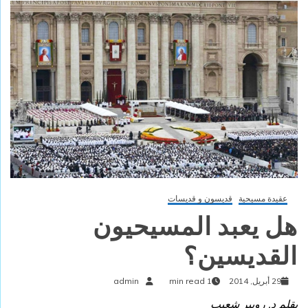
عقيدة مسيحية
قديسون و قديسات
هل يعبد المسيحيون
القديسين؟
29 أبريل, 2014
1 min read
admin
بقلم د. روبير شعيب