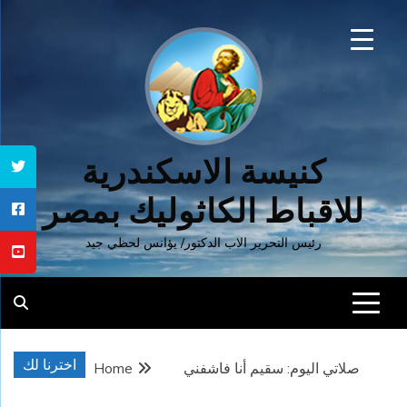
Ski
t
conten
كنيسة الاسكندرية
للاقباط الكاثوليك بمصر
رئيس التحرير الاب الدكتور/ يؤانس لحظي جيد
اخترنا لك
صلاتي اليوم: سقيم أنا فاشفني
Home