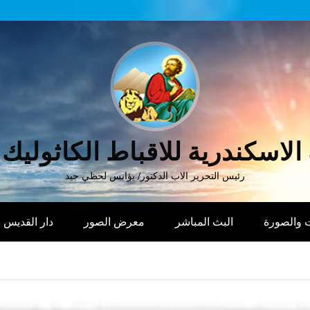
الاسكندرية للاقباط الكاثوليك
رئيس التحرير الاب الدكتور/ يؤانس لحظي جيد
 والصورة
البث المباشر
معرض الصور
دار القديس