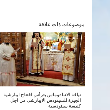
المقالات
موضوعات ذات علاقة
نيافة الانبا توماس يترأس افتتاح ايبارشية
الجيزة للسينودس الايبارشى من اجل
كنيسة سينودسية