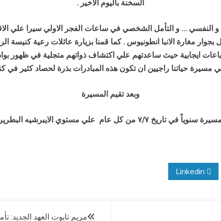
السخنة باليوم الاخير .
 النفسي … و التأمل الشخصي في ساعات الفجر الاولي سيرا علي الاقدا
بجوار مغارة الانبا انطونيوس . كما قمنا بزيارة عائلات رعية كنيسة الر
الشباب انطباعات ايجابية حيث ساعدتهم علي اكتشاف ذواتهم متجلية في ظهور ب
ي مسيرة حياتنا راجيين ان تكون هذه المبادرات بذرة لحصاد كثير في كن
وبعد تقيم المسيرة
وياً في تاريخ ٧/٧ من كل عام
علي مستوي الايبرشيه البطريركيه
Linkedin