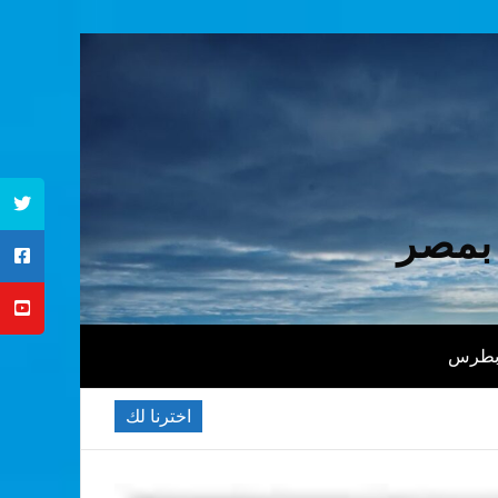
 بمصر
 بطرس
اخترنا لك