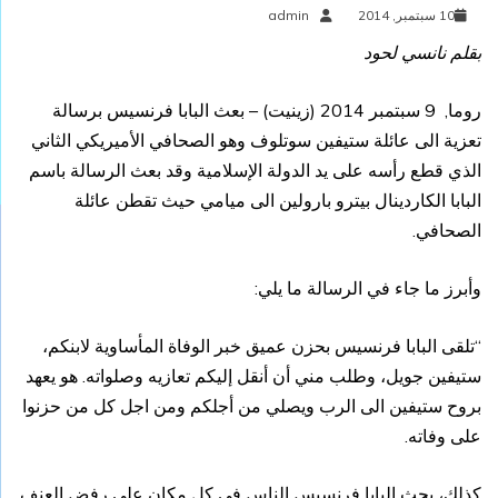
10 سبتمبر, 2014
admin
بقلم نانسي لحود
روما, 9 سبتمبر 2014 (
زينيت
) – بعث البابا فرنسيس برسالة
تعزية الى عائلة ستيفين سوتلوف وهو الصحافي الأميريكي الثاني
الذي قطع رأسه على يد الدولة الإسلامية وقد بعث الرسالة باسم
البابا الكاردينال بيترو بارولين الى ميامي حيث تقطن عائلة
الصحافي.
وأبرز ما جاء في الرسالة ما يلي:
“تلقى البابا فرنسيس بحزن عميق خبر الوفاة المأساوية لابنكم،
ستيفين جويل، وطلب مني أن أنقل إليكم تعازيه وصلواته. هو يعهد
بروح ستيفين الى الرب ويصلي من أجلكم ومن اجل كل من حزنوا
على وفاته.
كذلك، يحث البابا فرنسيس الناس في كل مكان على رفض العنف