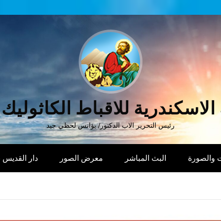
الاسكندرية للاقباط الكاثوليك
رئيس التحرير الاب الدكتور/ يؤانس لحظي جيد
 والصورة
البث المباشر
معرض الصور
دار القديس