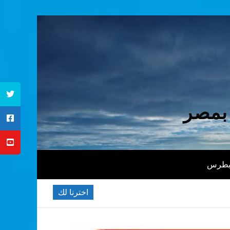
 بمصر
 بطرس
اخترنا لك