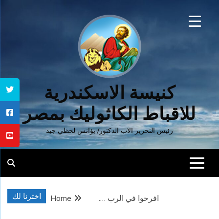
Ski
t
conten
كنيسة الاسكندرية
للاقباط الكاثوليك بمصر
رئيس التحرير الاب الدكتور/ يؤانس لحظي جيد
اخترنا لك
افرحوا في الرب ….
Home