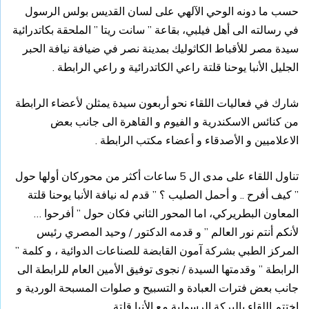
حسب ما دونه الوحي الآلهي على لسان القديس بولس الرسول
في رسالته الى أهل فيلبي، بقاعة ” سانت ريتا ” الملحقة بكاتدرائية
سيدة مصر للأقباط الكاثوليك بمدينة نصر في ضيافة نيافة الحبر
الجليل الأنبا يوحنا قلتة راعي الكاتدرائية و راعي الرابطة .
شارك في فعاليات اللقاء نحو أربعون سيدة يمثلن لأعضاء الرابطة
من كنائس الاسكندرية و الفيوم و القاهرة الى جانب بعض
الاعلاميين و الأصدقاء و أعضاء مكتب الرابطة .
تناول اللقاء على مدى ال 5 ساعات أكثر من محوركان أولها حول
” كيف أفرح .. و أحمل الصليب ؟ ” قدم له نيافة الأنبا يوحنا قلتة
المعاون البطريركي، اما المحور الثاني فكان حول ” أفرحوا …
لأنكم أنتم نور العالم ” و قدمه الدكتور / وحيد المصري رئيس
المركز الطبي بشركة آمون القابضة للصناعات الدوائية ، و كلمة ”
الرابطة ” وقدمتها السيدة / نجوى توفيق الأمين العام للرابطة الى
جانب بعض فترات العبادة و التسبيح و صلوات المسبحة الوردية و
اختتم اللقاء بالبركة الرسولية مع الأنبا قلتة .