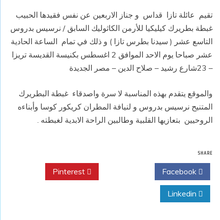
تقيم عائلة تازا قداس و جناز الاربعين عن نفس فقيدها الحبيب
غبطة بطريرك كيليكيا للأرمن الكاثوليك السابق / نرسيس بدروس
التاسع عشر ( سيدنا بطرس تازا ) و ذلك في تمام الساعة الحادية
عشر صباحا يوم الاحد الموافق 2 اغسطس بكنيسة القديسة تريزا
– 23شارع رشيد – صلاح الدين – مصر الجديدة
والموقع يتقدم بهذه المناسبة لا سرة واصدقاء غبطة البطريرك
المتنيح نرسيس بدروس و لنيافة المطران كريكور كوسا وأبناءه
الروحيين بتعازيها القلبية وطالبين الراحة الابدية لغبطته .
SHARE
Pinterest
Twitter
Facebook
Linkedin