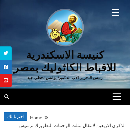
Ski
t
conten
كنيسة الاسكندرية
للاقباط الكاثوليك بمصر
رئيس التحرير الاب الدكتور/ يؤانس لحظي جيد
اخترنا لك
Home
الذكرى الاربعين لانتقال مثلث الرحمات البطريرك نرسيس