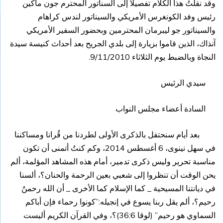
وقد نقلتُ هذا الكلام تفصيلاً إلى السناتور المحترم جون ماكين
رئيس وفد الكونغرس الأمريكي والسيناتور لندس كراهام
والسيناتور جو ليبرمان المحترمين وبحضور السفير الأمريكي
آنذاك، الذين قاموا بزيارة إلى بلدي الجريح بعد أحداث كنيسة سيدة
النجاة وبالضبط يوم الثلاثاء 9/11/2010.
سيدي الرئيس
السادة أعضاء مجلس النواب
بعد أيام سنحتفل بالذكرى الأولى لطردنا من قُرانا ومساكننا
في سهل نينوى، 6 أغسطس 2014، وكم كنتُ أتمنى أن تكون
مناسبة تحرير وليس ذكرى تدمير، أمام هذه المشاهد المؤلمة، ألم
يحن الوقت أن تنظروا إلى شعبي بعين الرحمة والحنان؟، ألسنا
في ديانتنا المسيحية _ كما الإسلام كما الأخرى _ أن الله رحمنٌ
رحيم؟، ألم يقل ربنا يسوع في إنجيله:”كونوا رحماء فإن أباكم
السماوي هو رحيم” (لوقا 36:6)؟، وفي القرآن الكريم أليست