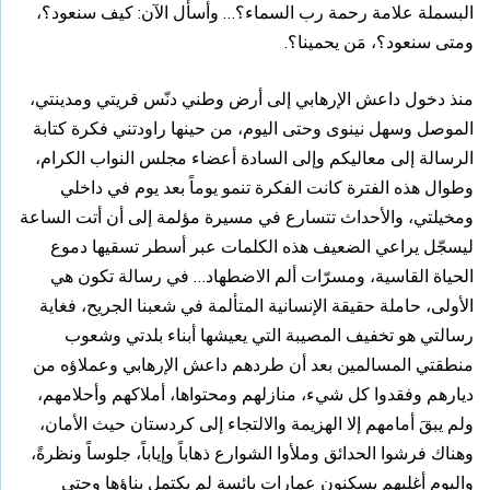
البسملة علامة رحمة رب السماء؟… وأسأل الآن: كيف سنعود؟،
ومتى سنعود؟، مَن يحمينا؟.
منذ دخول داعش الإرهابي إلى أرض وطني دنّس قريتي ومدينتي،
الموصل وسهل نينوى وحتى اليوم، من حينها راودتني فكرة كتابة
الرسالة إلى معاليكم وإلى السادة أعضاء مجلس النواب الكرام،
وطوال هذه الفترة كانت الفكرة تنمو يوماً بعد يوم في داخلي
ومخيلتي، والأحداث تتسارع في مسيرة مؤلمة إلى أن أتت الساعة
ليسجّل يراعي الضعيف هذه الكلمات عبر أسطر تسقيها دموع
الحياة القاسية، ومسرّات ألم الاضطهاد… في رسالة تكون هي
الأولى، حاملة حقيقة الإنسانية المتألمة في شعبنا الجريح، فغاية
رسالتي هو تخفيف المصيبة التي يعيشها أبناء بلدتي وشعوب
منطقتي المسالمين بعد أن طردهم داعش الإرهابي وعملاؤه من
ديارهم وفقدوا كل شيء، منازلهم ومحتواها، أملاكهم وأحلامهم،
ولم يبقَ أمامهم إلا الهزيمة والالتجاء إلى كردستان حيث الأمان،
وهناك فرشوا الحدائق وملأوا الشوارع ذهاباً وإياباً، جلوساً ونظرةً،
واليوم أغلبهم يسكنون عمارات بائسة لم يكتمل بناؤها وحتى