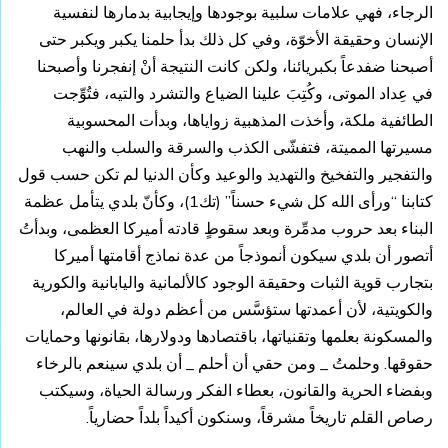
الرجاء، فهي علامات سلبية بوجودها وإيجابية بدمارها لنفسية
الإنسان وحقيقة الأخوّة، وفي كل ذلك بدأ حلمنا يكبر ويكبر حتى
أصبحنا ضفدعاً بكبريائنا، ولكن كانت النتيجة أنْ إنفجرنا وأصبحنا
في عِداد الموتى، وكُتِبَ علينا الضياع والتشرد والتيه، فتُوِّجت
الطائفية ملكة، وأخذت المذهبية زواياها، وبدأت المحسوبية
مسيرتها المميتة، فتفشّى الكذب والسرقة والسلب والنهب
والتفجير والتفخيخ والتهديد والوعيد وكأن الدنيا لم تكن حسب قول
كتابنا “ورأى الله كل شيء حسناً” (تك1)، وكأنّ بلدي يتأمل عظمة
البناء بعد حروب مدمِّرة وبعد سقوطٍ قادته أميركا العظمى، وبدأتُ
أتصور أن بلدي سيكون أنموذجاً من عدة نماذج أقامتها أميركا
بتجارب قوية الثبات وحقيقة الوجود كالألمانية واليابانية والكورية
والكويتية، لأن أعمدتها ستؤسَّس من أعظم دولة في العالم،
والمسكونة بعلمها وتقنياتها، باقتصادها ودولارها، بقانونها وحمايات
حقوقها. وحلمتُ _ ومن حقي أن أحلم _ أن بلدي سينعم بالرخاء
وبفضاء الحرية والقانون، بعطاء الفكر ورسالة الحياة، وسيكتب
رصاص القلم تاريخاً مشرقاً، وسنكون أكيداً بلداً حضارياً.