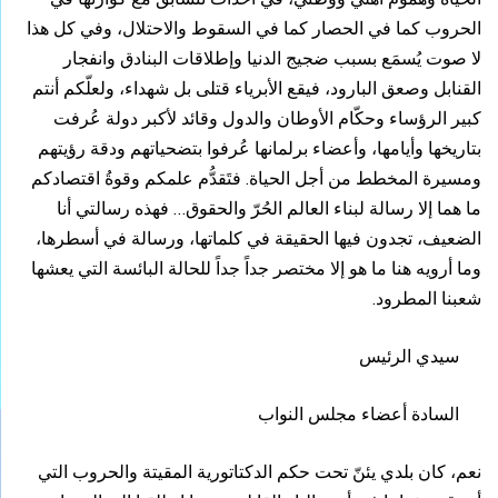
الحروب كما في الحصار كما في السقوط والاحتلال، وفي كل هذا
لا صوت يُسمَع بسبب ضجيج الدنيا وإطلاقات البنادق وانفجار
القنابل وصعق البارود، فيقع الأبرياء قتلى بل شهداء، ولعلّكم أنتم
كبير الرؤساء وحكّام الأوطان والدول وقائد لأكبر دولة عُرفت
بتاريخها وأيامها، وأعضاء برلمانها عُرفوا بتضحياتهم ودقة رؤيتهم
ومسيرة المخطط من أجل الحياة. فتَقدُّم علمكم وقوةُ اقتصادكم
ما هما إلا رسالة لبناء العالم الحُرّ والحقوق… فهذه رسالتي أنا
الضعيف، تجدون فيها الحقيقة في كلماتها، ورسالة في أسطرها،
وما أرويه هنا ما هو إلا مختصر جداً جداً للحالة البائسة التي يعشها
شعبنا المطرود.
سيدي الرئيس
السادة أعضاء مجلس النواب
نعم، كان بلدي يئنّ تحت حكم الدكتاتورية المقيتة والحروب التي