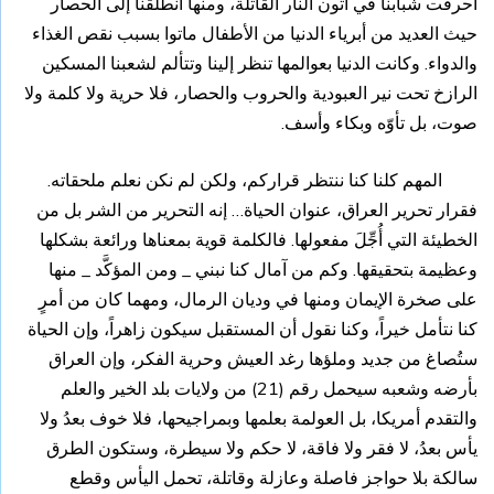
أحرقت شبابنا في أتون النار القاتلة، ومنها انطلقنا إلى الحصار
حيث العديد من أبرياء الدنيا من الأطفال ماتوا بسبب نقص الغذاء
والدواء. وكانت الدنيا بعوالمها تنظر إلينا وتتألم لشعبنا المسكين
الرازخ تحت نير العبودية والحروب والحصار، فلا حرية ولا كلمة ولا
صوت، بل تأوّه وبكاء وأسف.
المهم كلنا كنا ننتظر قراركم، ولكن لم نكن نعلم ملحقاته.
فقرار تحرير العراق، عنوان الحياة… إنه التحرير من الشر بل من
الخطيئة التي أُجِّلَ مفعولها. فالكلمة قوية بمعناها ورائعة بشكلها
وعظيمة بتحقيقها. وكم من آمال كنا نبني _ ومن المؤكَّد _ منها
على صخرة الإيمان ومنها في وديان الرمال، ومهما كان من أمرٍ
كنا نتأمل خيراً، وكنا نقول أن المستقبل سيكون زاهراً، وإن الحياة
ستُصاغ من جديد وملؤها رغد العيش وحرية الفكر، وإن العراق
بأرضه وشعبه سيحمل رقم (21) من ولايات بلد الخير والعلم
والتقدم أمريكا، بل العولمة بعلمها وبمراجيحها، فلا خوف بعدُ ولا
يأس بعدُ، لا فقر ولا فاقة، لا حكم ولا سيطرة، وستكون الطرق
سالكة بلا حواجز فاصلة وعازلة وقاتلة، تحمل اليأس وقطع