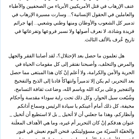
عنف الإرهاب في قتل الأمريكيين الأبرياء من الصحفيين والأطباء
والعاملين في الحقول الإنسانية؟… وسارت مسيرة الإرهاب في
تدمير كل الشعوب والأوطان ومنها وطني وشعبي… إنها جرائم
فريدة وشاذة، لا نعرف أصولها ولا نسبر فروعها وتفرعاتها في
تاريخ عُرف بالألف الثالث.
هل تعلمون ما حصل بعد الإحتلال؟، لقد أصابنا الفقر والجهل
والمرض والتخلف، وأصبحنا نفتقر إلى كل مقومات الحياة في
الحرية والأمن والكرامة، ولا أعلم إنْ كان هذا المبتغى مما حصل
بعد التحرير، لم يكن إلا تدميراً وانتهاكاً قادنا إلى الذبح والتفخيخ
والتفجير وعلى بركة الله وباسم الله، وضاعت ثقافة التسامح،
وشُيّعت سبل الحوار، وكل ذلك تحت راية سوداء مقدسة وأحكام
مخيفة، كل ذلك أمام أعينكم يا سيادة الرئيس وسماع آذانكم
وأنظاركم، وهذا ما جعلني أن لا أتخيل _ بل لا استطيع أن أتخيل _
عنوان هدفكم إنْ كان التحرير أم غيره، وما هي الأهداف المعلَنة
والخفيّة السريّة من مسؤوليتكم، فنحن اليوم نعيش في قبور