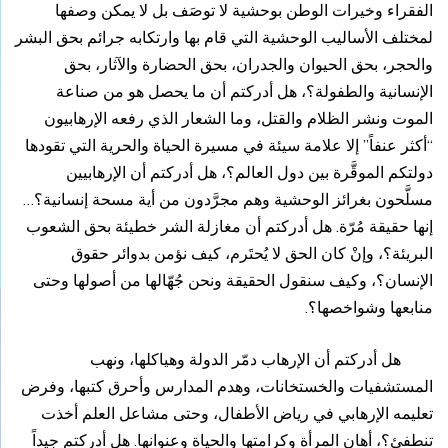
الفقراء وخيرات الوطن بوحشية لا توصَف بل لا يمكن وصفها
لمختلف الأساليب الوحشية التي قام بها وارتكابه جرائم بحق البشر
والحجر، بحق الحيوان والجدران، بحق الحضارة والآثار، بحق
الإنسانية والطفولة؟، هل أدركتم أن ما يحصل هو من صناعة
الموت ونشر الظلام والقتل، وما الشعار الذي رفعه الإرهابيون
“أكثر عنفاً” إلا علامة سيئة في مسيرة الحياة والحرية التي تقودها
دولتكم الموقَّرة بين دول العالم؟، هل أدركتم أن الإرهابيين
مسلَّحون بغرائز الوحشية وهم مجرَّدون من أية مسحة إنسانية؟…
إنها حقيقة مُرّة. هل أدركتم أن مغازلة الشر خطيئة بحق الشعوب
البريئة؟، وإنْ كان الحق لا يُحتَرم، كيف نؤمن بدوائر حقوق
الإنسان؟، وكيف سنقول الحقيقة ونحن جُهّالها من أصولها وحتى
منابعها وشواخصها؟.
هل أدركتم أن الإرهاب دمّر الدولة وهياكلها، ونهب
المستشفيات والخستخانات، وهدم المدارس وأحرق كتبها، وفرض
تعليمه الإرهابي في رياض الأطفال، وحتى مشاعل العلم أخذت
تنطفئ؟، أهان المرأة وكرامتها والحياة وعنوانها. هل أدركتم جيداً