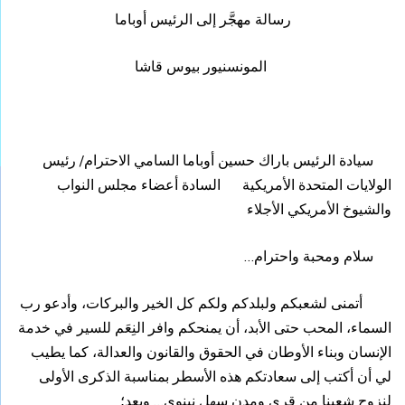
رسالة مهجَّر إلى الرئيس أوباما
المونسنيور بيوس قاشا
سيادة الرئيس باراك حسين أوباما السامي الاحترام/ رئيس
الولايات المتحدة الأمريكية السادة أعضاء مجلس النواب
والشيوخ الأمريكي الأجلاء
سلام ومحبة واحترام…
أتمنى لشعبكم ولبلدكم ولكم كل الخير والبركات، وأدعو رب
السماء، المحب حتى الأبد، أن يمنحكم وافر النِعَم للسير في خدمة
الإنسان وبناء الأوطان في الحقوق والقانون والعدالة، كما يطيب
لي أن أكتب إلى سعادتكم هذه الأسطر بمناسبة الذكرى الأولى
لنزوح شعبنا من قرى ومدن سهل نينوى… وبعد؛