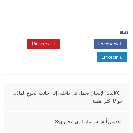
SHARE
Pinterest
Twitter
Facebook
Linkedin
تصفّح
البابا: الإنسانَ يحمل في داخله، إلى جانبِ الجوعِ المادّي،
جوعًا أكثر أهمية
المقالات
القديس ألفونس ماريا دي ليجوري