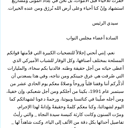
حُفرت للأحياء قبل الأموات، بل نحن في عِداد الموتى ومشاريع
استشهاد وإنْ كنا أحياء وعلى أرض الله نُرزَق ومن عنده الخيرات.
سيدي الرئيس
السادة أعضاء مجلس النواب
نعم، إنني أنحني إجلالاً للتضحيات الكبيرة التي قدَّمتها قواتكم
المسلحة بمختلف أصنافها، وكل الوقار للشباب الأميركي الذي
أعطى حياته من أجل حقيقة وطنه. فالدنيا بكم سخاء، والمليارات
التي صُرفت هي عرق جبينكم ومن نتاجه، وفي هذا يسعدني أن
أذكّركم أننا وقفنا قلباً وروحاً وصلاةً معكم يوم الحادي عشر من
سبتمبر عام 1991، بكينا من أجلكم ومن أجل شعبكم، وإن خفيةً،
ومن أجله صلّينا في كنائسنا وبيوتنا، ورحمةً دعونا لشهدائكم كما
اليوم لشهدائنا، وكنا معكم كلمةً وحقيقةً وإدانةً لهذا الإجرام،
ومرّت السنون وكانت كارثة كنيسة سيدة النجاة _ والتي رأيتُ
تفاصيل أحداثها بكل دقة من الألف إلى الياء، وكنت شاهداً لها _