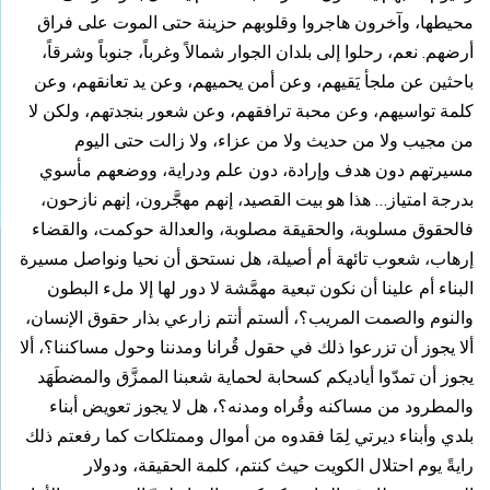
محيطها، وآخرون هاجروا وقلوبهم حزينة حتى الموت على فراق
أرضهم. نعم، رحلوا إلى بلدان الجوار شمالاً وغرباً، جنوباً وشرقاً،
باحثين عن ملجأ يَقيهم، وعن أمن يحميهم، وعن يد تعانقهم، وعن
كلمة تواسيهم، وعن محبة ترافقهم، وعن شعور بنجدتهم، ولكن لا
من مجيب ولا من حديث ولا من عزاء، ولا زالت حتى اليوم
مسيرتهم دون هدف وإرادة، دون علم ودراية، ووضعهم مأسوي
بدرجة امتياز… هذا هو بيت القصيد، إنهم مهجَّرون، إنهم نازحون،
فالحقوق مسلوبة، والحقيقة مصلوبة، والعدالة حوكمت، والقضاء
إرهاب، شعوب تائهة أم أصيلة، هل نستحق أن نحيا ونواصل مسيرة
البناء أم علينا أن نكون تبعية مهمَّشة لا دور لها إلا ملء البطون
والنوم والصمت المريب؟، ألستم أنتم زارعي بذار حقوق الإنسان،
ألا يجوز أن تزرعوا ذلك في حقول قُرانا ومدننا وحول مساكننا؟، ألا
يجوز أن تمدّوا أياديكم كسحابة لحماية شعبنا الممزَّق والمضطَهَد
والمطرود من مساكنه وقُراه ومدنه؟، هل لا يجوز تعويض أبناء
بلدي وأبناء ديرتي لِمَا فقدوه من أموال وممتلكات كما رفعتم ذلك
رايةً يوم احتلال الكويت حيث كنتم، كلمة الحقيقة، ودولار