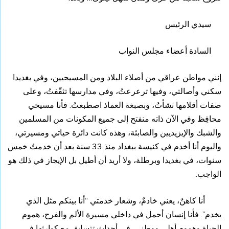
سيدي الرئيس
السادة أعضاء مجلس النواب
إنني مواطن عراقي من أصلاء البلاد ومن المسيحيين، وفي بغديدا
سكني وأصالتي، وفيها ترعرعتُ، وفي مدارسها تثقّفتُ، وعلى
صفات أقلامها نشأتُ، وبصبغة العماذ اصطبغتُ. فأنا مسيحي
محافِظ وفي الآن ذاته منفتح إلى جميع المكونات من المسلمين
والشبك والإيزيديين والصابئة، وهذه كانت دائرة حياتي ومسيرتي،
واليوم أنا أخدم في كنيسة ببغداد منذ 33 سنة بعد أن خدمتُ خمس
سنوات، في بغديدا وبرطلة، ولا أريد أن أطيل بل الإيجاز في ذلك هو
الواجب.
أنا كاهنٌ، يعني خادمٌ، وشعار خدمتي “أنا بينكم مثل الذي
يخدم”. فأنا إنسان أحمل في داخلي مسيرة الألم والفرح، هموم
الحياة وهموم أهلي ووطني، في أحداث تتسابق مع كوارثها في