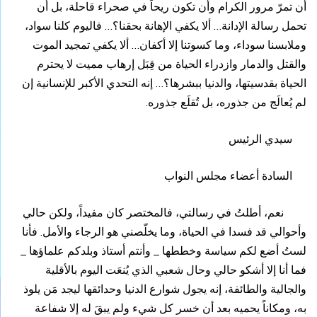
أن تمرّ مرور الكرام وأن تكون ريحاً في صحراء قاحلة، بل أن
تحمل رسالة الإدانة… ألا يكفي الإهانة بحقنا؟… فاليوم كلنا سواد،
وملابسنا سوداء، وما كسوتنا إلا أكفان… ألا يكفي تمجيد الموت
والقتل والدمار وازدراء الحياة من قِبَل إرهاب مميت لا يحترم
الحياة بقدسيتها، والدنيا ببشرها؟… إنه التحدي الأكبر للإنسانية إن
لم يُعالَج من جذوره، بل تُقلَع جذوره.
سيدي الرئيس
السادة أعضاء مجلس النواب
نعم، أطلتُ في رسالتي، فالمختصر كان مفيداً، ولكن حالي
وأحوالي قد فسدا في الحياة، وما يخلّصني هو الرجاء والأمل. فأنا
لستُ أضع لكم سياسة وخططها _ وأنتم أستاذ وبلدكم علماؤها _
فما أنا إلا أشكو حالي وحال شعبي الذي يُنعَت اليوم بالأقلية
والجالية والطائفة، إنه يجول شوارع الدنيا وحدائقها ليجد مَن يلوذ
به، ومكاناً يحميه بعد أن خسر كل شيء ولم يبقَ له إلا شفاعة