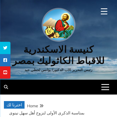
Ski
t
conten
كنيسة الاسكندرية
للاقباط الكاثوليك بمصر
رئيس التحرير الاب الدكتور/ يؤانس لحظي جيد
اخترنا لك
Home
بمناسبة الذكرى الأولى لنزوح أهل سهل نينوى