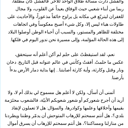
والفشل دارت مسألة طلاق الواحد للآخر. فالفشل كان مطلَّقاً،
ربما من أبناء شعبي حيث الوفاق بعيداً عن القلوب، ولا مجال
للغفران ليتربّع في مكانه بل يراوح خائفاً مذعوراً، والأحاديث على
طاولات هباء ليس إلا، وكل شيء أصبح معكوساً وفي اتجاهات
مختلفة للظاهر والمستور، والسبب أن أحباء الوطن أوصلوا البلاد
إلى هذه الحالة المؤلمة، وإلى مسيرة نحن ندور اليوم في فلكها.
نعم، لقد استيقظتُ على حلم لم أكن أعلم أنه سيتحقق،
عكس ما حلمتُ. أفقتُ وكأنني في عالم عنوانه قبل التاريخ. دخان
ونار وقتل وكارثة، وأية كارثة أصابتنا… إنها بداية دمار الأرض بدءاً
بأرضنا.
أتمنى أن أسأل، ولكن لا أعلم هل مسموح لي بذلك أم لا، ولا
أريد أن أجرح شعوركم أو شعور شعوبكم الأبيّة، فالشعوب محتَرَمة
بقيمها وأخلاقها وعلمها وكوادرها، والسؤال: هل لا تعملون لإنقاذ
بلدي؟، هل أنتم سمحتم للإرهاب المتوحش أن يدمّر وطننا ويطردنا
من منازلنا ومساكننا؟، هل أنتم سمحتم للإرهاب أن يسرق أموال