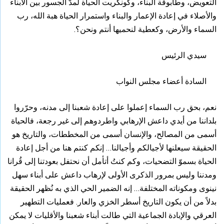
التعويض، وطابوقة البناء، وكونكريت الحياة لمدّ الجسور بين الأبناء
والأصلاء في إعادة الإعمار والبناء واستمرار الحياة هبة الله، رب
السماء والأرض، وكعطية لنحميها أنتم ونحن؟.
سيدي الرئيس
السادة أعضاء مجلس النواب
نعم، بحق رب السماء إعملوا على إعادة شعبنا إلى مدنه، وحرّروا
بلداننا من أيدي داعش الإرهابي واطردوهم إلى غير رجعة، فالحياة
أسمى من المصالح، والإنسان أسمى من المخططات، والتاريخ هو
الحقيقة سيعلنها لأجيالكم وأجيالنا… إنكم كنتم هنا من أجل إعادة
الحياة بسموّ التضحيات، وكم كنتُ أتأمل أن نحتفل بعودتنا إلى قُرانا
ومدننا وليس بمرور الذكرى الأولى لإرهاب داعش على أبناء سهل
نينوى ومكوناته المختلفة… إنه الضمير الحي الذي به نُظهر الحقيقة
بدلاً من أن يكون التاريخ أسطر الخزي والعار. فعمليات التطهير
العرقي والإبادة الجماعية التي طالت أبناء شعبنا والأقليات لا يمكن