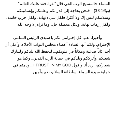
السماء. فالمسيح الرب الحي قال:”ثقوا، فقد غلبتُ العالم”
(يو33:16)… فنحن بحاجة إلى قدراتكم وعلمكم وإنسانيتكم
وسلامكم ليس إلا، ولا أكثر!. فلكل شيء نهاية، ولكل حرب خاتمة،
ولكل إرهاب نهاية، ولكل معضلة حل، وما نراه إلا وجه الله.
وأخيراً، نعم، كل إحترامي لكم يا سيدي الرئيس السامي
الإحترام، ولكم أيها السادة أعضاء مجلس النواب الأجلاء، وأملي أن
أجد آذاناً صاغية ومكاناً في قلوبكم… ليحفظ الله بلدكم وليبارك
شعبكم. وأترككم وبلدكم في حماية الرب القدير… وكما هو
شعاركم، أردد أنا وأقول I TRUST IN MY GOD… ودمتم في
حماية سيدة السماء، سلطانة السلام، نعم وآمين.