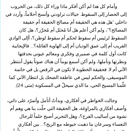
وأمام كل هذا لم أكن أفكر ماذا وراء كل ذلك، من الحروب
إلى الحصار إلى السقوط. خيالات تراودني وأنسج أحلاماً، وأردد في
داخلي “هل هذه هي الحقيقة أم مصالح الحقيقة أم حقيقة
المصالح؟”، ولم أكن أعلم هل أنا مُحتَل أم مُحرَّر؟، هل كان
السقوط لرئيس أم سقوط لحكم أم سقوط لوطن؟، أإلى الوادي
القريب أم إلى عمق الوديان أم إلى الهاوية القاتلة؟… فالإيجابية
كانت أول كلمة في ضميري وفكري ومعالم عيوني بحدقتها
ونظرتها وتأملها، ولم أكن أسمع يوماً أن هناك صوتاً يقول أننتظر
الآتي أم لا. فحقيقة الخطوبة لا تكون في الرقص بل في خاتمة
الموسيقى، والحكم ليس في عاطفة الضحك بل انتظار الآتي كما
علّمنا المسيح الحي، ما الذي سيحلّ في المسكونة (متى 24).
وجالت الخواطر في أفكاري، وبدأتُ أتأمل وأتمرّد على ذاتي،
وأصف أفكاري بالمراوِغة، هل الحقيقة التي حلّت بنا هي وهم أم
نشوة من أساليب الفرح؟، وهل التحرير أصبح حلماً للرجال
التعساء وسرعان ما ذهبت خيوطه مع الريح؟… بين أفكاري