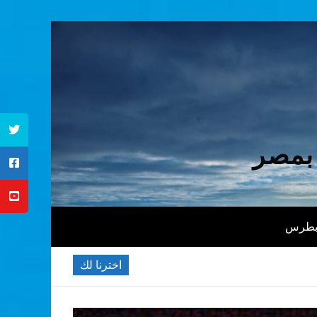
 بمصر
 بطرس
اخترنا لك