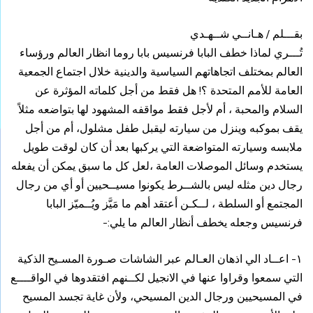
بقـــلم / هـانــي شــهـدي
تُـــري لماذا خطف البابا فرنسيس بابا روما انظار العالم ورؤساء
العالم بمختلف اتجاهاتهم السياسية والدينية خلال اجتماع الجمعية
العامة للأمم المتحدة ؟! هل فقط من أجل كلماته المؤثرة عن
السلام والمحبة ، أم لأجل فقط مواقفه المشهود لها بتواضعه مثلاً
يقف بموكبه وينزل من سيارته ليقبل طفل مشلول، أم من أجل
ملابسه وسيارته المتواضعة التي يركبها بعد أن كان لوقت طويل
يستخدم وسائل الموصلات العامة ،لعل كل ما سبق يمكن أن يفعله
رجال دين مثله ليس بالشــرط يكونوا مسيــحيين أو أي من رجال
المجتمع أو السلطة ، لــكـن أعتقد أهم ما مَيَّز ويُــميّز البابا
فرنسيس وجعله يخطف أنظار العالم ما يلي:-
١- اعــاد الي اذهان العـالم عبر الشاشات صـورة المسـيح الذكية
التي سمعوا وقراوا عنها في الانجيل لكــنهم افتقدوها في الواقــــع
في المسيحيين ورجال الدين المسيحي، ولأن غاية تجسد المسيح