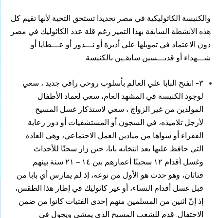
والكنيسة الكاثوليكية في مصر تحديدا تستحق التحية لأنها تقيم كل
هذه الأنشطة السابقة بهذا التميز رغم قلة عدد الكاثوليك في مصر
دون الاعتماد في تمويلها علي أديرة أو نـــذور أو عـــطايا أو
شـــهداء أو قديـــسين سابقـين بالكنيسة .
٣- انفتح البابا علي العالم بأسلوب روحي راقي جديد ، سعي
لوجود الكنيسة في المشهد العام، سعي لعماد الأطفال
المولدين من غير الزواج ، سعي لاستذكار غسل المسيح
لأرجل تلاميذه، في السجون أو المستشفيات أو دور رعاية
الفقراء أو سواها من ميادين العمل الاجتماعي، وهي العادة
التي حافظ عليها بعد انتخابه بابا، حين زار سجنًا للأحداث
وغسل أقدام ١٢ سجينًا أعمارهم بين ١٤ – ٢١ سنة بينهم
فتاتان، وهو حدث هو الأول من نوعه، إذ لم يمارس أي بابا من
قبل غسل أقدام النساء، أو غير كاثوليك في إطار هذا الطقس،
إذ إنّ اثنين من المسلمين منهم إحدى الفتيات كانوا من ضمن
الاحتفال. قدم للشعب المسيح الذي يمشي ويجول في