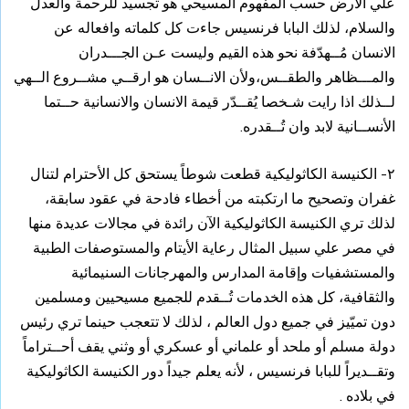
علي الأرض حسب المفهوم المسيحي هو تجسيد للرحمة والعدل
والسلام، لذلك البابا فرنسيس جاءت كل كلماته وافعاله عن
الانسان مُــهدّفة نحو هذه القيم وليست عـن الجـــدران
والمـــظاهر والطقــس،ولأن الانــسان هو ارقــي مشــروع الــهي
لــذلك اذا رايت شـخصا يُقــدّر قيمة الانسان والانسانية حــتما
الأنســانية لابد وان تُــقدره.
٢- الكنيسة الكاثوليكية قطعت شوطاً يستحق كل الأحترام لتنال
غفران وتصحيح ما ارتكبته من أخطاء فادحة في عقود سابقة،
لذلك تري الكنيسة الكاثوليكية الآن رائدة في مجالات عديدة منها
في مصر علي سبيل المثال رعاية الأيتام والمستوصفات الطبية
والمستشفيات وإقامة المدارس والمهرجانات السنيمائية
والثقافية، كل هذه الخدمات تُــقدم للجميع مسيحيين ومسلمين
دون تميّيز في جميع دول العالم ، لذلك لا تتعجب حينما تري رئيس
دولة مسلم أو ملحد أو علماني أو عسكري أو وثني يقف أحــتراماً
وتقــديراً للبابا فرنسيس ، لأنه يعلم جيداً دور الكنيسة الكاثوليكية
في بلاده .