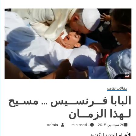
مقالات ثقافية
البابا فــرنســيس … مسـيح
لـهذا الزمــان
29 سبتمبر, 2015
1 min read
admin
الأهرام الجديد الكندية