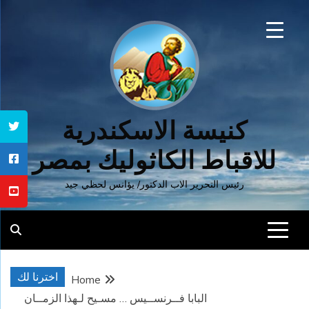
Ski
t
conten
كنيسة الاسكندرية
للاقباط الكاثوليك بمصر
رئيس التحرير الاب الدكتور/ يؤانس لحظي جيد
اخترنا لك
Home
البابا فــرنســيس … مسـيح لـهذا الزمــان