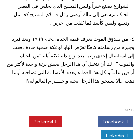
الشوارع يصنع خيراً وليس المسيح الذي يجلس في القصر
الحاكم ويسعي إلي ملك أرضي زائل.قـــدّم المسيح كحــمل
وديــع وليس كأسد كما يُلقب من اخرين .
٤- من تــذوّق الموت يعرف قيمة الحياة …عام ١٩٦٩ وبعد فترة
وجيزة من رسامته كاهنًا تعرّض البابا لوعكة صحية حادة دفعت
إلى استئصال إحدى رئتيه بعد نزاع دام ثلاثة أيام “بين الحياة
والموت ” ، لك أن تتخيل أن هذا الرجل يعيش برئة واحدة لأكثر من
أربعين عاماً وبكل هذا العطاء وهذه الأبتسامة التي تصاحبه أينما
ذهب …ألا يستحق هذا الرجل تحية وإحـــترام العالم له؟!
SHARE
Pinterest
Twitter
Facebook
Linkedin