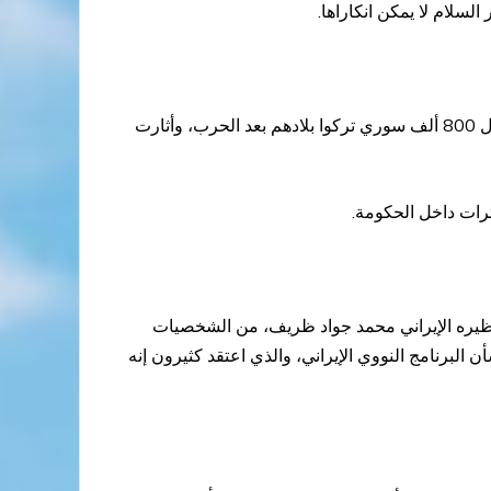
سلام لا يمكن انكاراها.
أصبحت المستشارة الألمانية من الشخصيات المفضلة لدى الجميع، بعد فتحها لأبواب بلادها للاجئين، واصدارها لقرار سمح بدخول 800 ألف سوري تركوا بلادهم بعد الحرب، وأثارت
ترات داخل الحكومة.
ونظيره الإيراني محمد جواد ظريف، من الشخصيات
البرنامج النووي الإيراني، والذي اعتقد كثيرون إنه