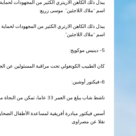
يبذل ذلك الكاهن الاريتري الكثير من المجهودات لحماية
اسم “ملاك اللاجئين”. موسى زريع:
يبذل ذلك الكاهن الارتري الكثير من المجهودات لحماية 
اسم “ملاك اللاجئين”.
5- دينيس موكويج:
كان الطبيب الكونغولي تحت مراقبة المسئولين عن الجائ
6-فيكتور أوشين:
ناشط شاب يبلغ من العمر 33 عاما، تمكن من النجاة من الصراع في شمال أوغندا، رأى شقيقه الأكبر يخطف على يد جيش الرب.
أسس فيكتور مبادرة أفريقية لمساعدة الأطفال الضحايا 
نقلا عن مصراوى