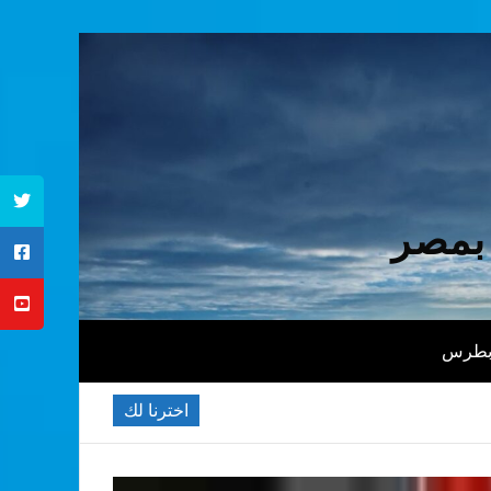
 بمصر
 بطرس
اخترنا لك