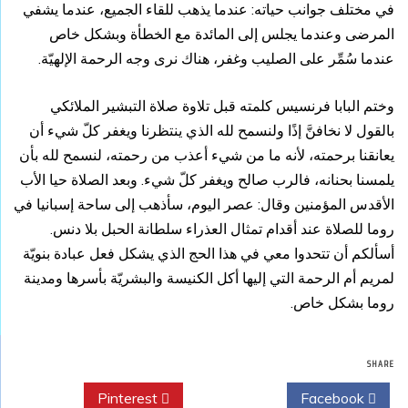
في مختلف جوانب حياته: عندما يذهب للقاء الجميع، عندما يشفي
المرضى وعندما يجلس إلى المائدة مع الخطأة وبشكل خاص
عندما سُمِّر على الصليب وغفر، هناك نرى وجه الرحمة الإلهيّة.
وختم البابا فرنسيس كلمته قبل تلاوة صلاة التبشير الملائكي
بالقول لا نخافنَّ إذًا ولنسمح لله الذي ينتظرنا ويغفر كلّ شيء أن
يعانقنا برحمته، لأنه ما من شيء أعذب من رحمته، لنسمح لله بأن
يلمسنا بحنانه، فالرب صالح ويغفر كلّ شيء. وبعد الصلاة حيا الأب
الأقدس المؤمنين وقال: عصر اليوم، سأذهب إلى ساحة إسبانيا في
روما للصلاة عند أقدام تمثال العذراء سلطانة الحبل بلا دنس.
أسألكم أن تتحدوا معي في هذا الحج الذي يشكل فعل عبادة بنويّة
لمريم أم الرحمة التي إليها أكل الكنيسة والبشريّة بأسرها ومدينة
روما بشكل خاص.
SHARE
Pinterest
Twitter
Facebook