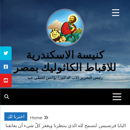
Ski
t
conten
كنيسة الاسكندرية
للاقباط الكاثوليك بمصر
رئيس التحرير الاب الدكتور/ يؤانس لحظي جيد
اخترنا لك
Home
البابا فرنسيس: لنسمح لله الذي ينتظرنا ويغفر كلّ شيء أن يعانقنا