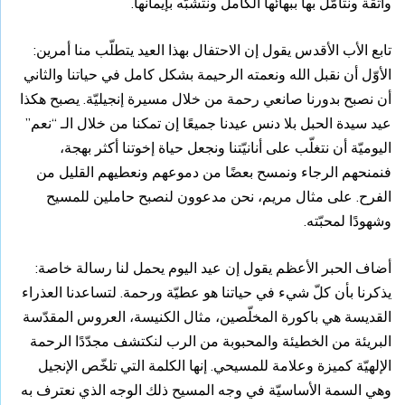
واثقة ونتأمّل بها ببهائها الكامل ونتشبّه بإيمانها.
تابع الأب الأقدس يقول إن الاحتفال بهذا العيد يتطلّب منا أمرين:
الأوّل أن نقبل الله ونعمته الرحيمة بشكل كامل في حياتنا والثاني
أن نصبح بدورنا صانعي رحمة من خلال مسيرة إنجيليّة. يصبح هكذا
عيد سيدة الحبل بلا دنس عيدنا جميعًا إن تمكنا من خلال الـ “نعم”
اليوميّة أن نتغلّب على أنانيّتنا ونجعل حياة إخوتنا أكثر بهجة،
فنمنحهم الرجاء ونمسح بعضًا من دموعهم ونعطيهم القليل من
الفرح. على مثال مريم، نحن مدعوون لنصبح حاملين للمسيح
وشهودًا لمحبّته.
أضاف الحبر الأعظم يقول إن عيد اليوم يحمل لنا رسالة خاصة:
يذكرنا بأن كلّ شيء في حياتنا هو عطيّة ورحمة. لتساعدنا العذراء
القديسة هي باكورة المخلّصين، مثال الكنيسة، العروس المقدّسة
البريئة من الخطيئة والمحبوبة من الرب لنكتشف مجدّدًا الرحمة
الإلهيّة كميزة وعلامة للمسيحي. إنها الكلمة التي تلخّص الإنجيل
وهي السمة الأساسيّة في وجه المسيح ذلك الوجه الذي نعترف به