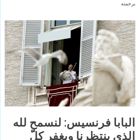
برحمته
البابا فرنسيس: لنسمح لله
الذي ينتظرنا ويغفر كلّ