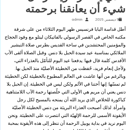
شيء أن يعانقنا برحمته
9 ديسمبر, 2015
admin
أطل قداسة البابا فرنسيس ظهر اليوم الثلاثاء من على شرفة
مكتبه الخاص في القصر الرسولي بالفاتيكان ليتلو مع وفود الحجاج
والمؤمنين المحتشدين في ساحة القديس بطرس صلاة التبشير
الملائكي بمناسبة عيد سيدة الحبل بلا دنس. وقبل الصلاة ألقى الأب
الأقدس كلمة قال فيها: يدفعنا عيد اليوم للتأمّل بالعذراء التي،
ولأجل إنعام فريد، حُفظت من الخطيئة الأصليّة منذ الحبل بها.
وبالرغم من أنها عاشت في العالم المطبوع بالخطيئة لكن الخطيئة
لم تمسّها: إنها أختنا في الألم ولكن ليس في الخطيئة. إن الحبل بلا
دنس يعني أن مريم هي الأولى التي خلّصتها رحمة الآب اللامتناهية
كباكورة للخلاص الذي يريد الله أن يمنحه بالمسيح لكل رجل
وامرأة. لذلك أصبحت العذراء البريئة من دنس الخطيئة الأصليّة
الأيقونة الأسمى للرحمة الإلهيّة التي انتصرت على الخطيئة. ونحن
اليوم نريد في بداية يوبيل الرحمة أن ننظر إلى هذه الأيقونة بمحبة