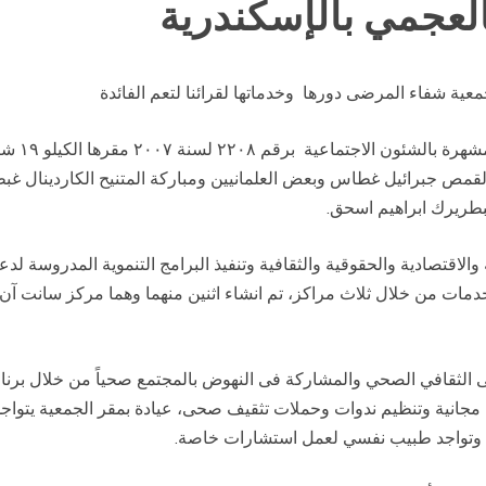
لعجمي بالإسكندرية
عية شفاء المرضى دورها وخدماتها لقرائنا لتعم الفائدة
ان جمعية 
القمص جبرائيل غطاس وبعض العلمانيين ومباركة المتنيح الكاردينال 
بطريرك ابراهيم اسحق.
الاقتصادية والحقوقية والثقافية وتنفيذ البرامج التنموية المدروسة لدع
دمات من خلال ثلاث مراكز، تم انشاء اثنين منهما وهما مركز سانت آن
ى الثقافي الصحي والمشاركة فى النهوض بالمجتمع صحياً من خلال برنامج
مجانية وتنظيم ندوات وحملات تثقيف صحى، عيادة بمقر الجمعية يتواجد 
ية وتواجد طبيب نفسي لعمل استشارات خاصة.