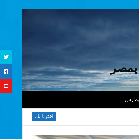
 بمصر
 بطرس
اخترنا لك