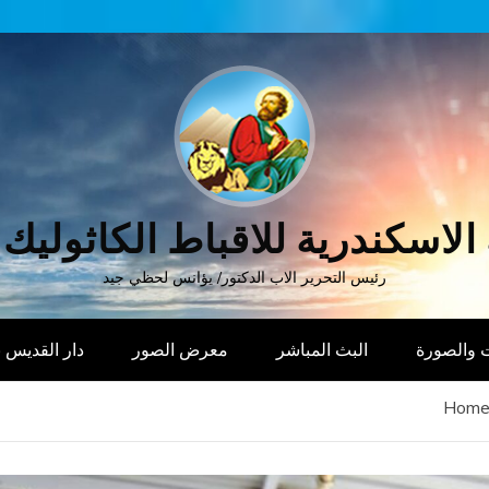
الاسكندرية للاقباط الكاثوليك
رئيس التحرير الاب الدكتور/ يؤانس لحظي جيد
 والصورة
البث المباشر
معرض الصور
دار القديس
Hom