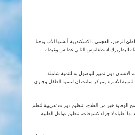
شفاء المرضى هي منظمة اجتماعية تنموية مشهرة بالشئون الاجتماعية برقم ٢٢٠٨ لسنة ٢٠٠٧ مقرها الكيلو ١٩ شاطئ الزهور، العجمي ـ الاسكندرية. أنشئها الأب يوحنا
غبطة البطريرك اسطفانوس الثاني غطاس وغبطة
م الانسان دون تمييز للوصول به لتنمية شاملة
 لتنمية الأسرة ومركز سانت آن لتنمية الطفل وجاري
 الوقاية خير من العلاج، تنظيم دورات تدريبية لتعلم
بها أطباء لا جراء كشوفات، تنظيم قوافل الطبية