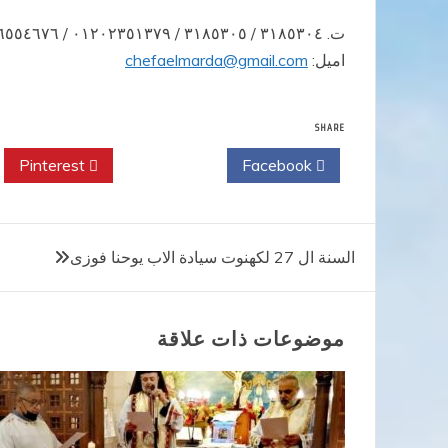
ت. ٣١٨٥٣٠٤ / ٣١٨٥٣٠٥ / ٠١٢٠٢٣٥١٣٧٩ / ٠١٢٨٦٥٥٤٦٧٦
اميل:
chefaelmarda@gmail.com
SHARE
Pinterest
Twitter
Facebook
تصفّح
السنة ال 27 لكهنوت سيادة الاب يوحنا فوزى
المقالات
موضوعات ذات علاقة