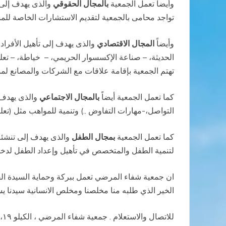
وأيضاً تعمل الجمعية
بالمجال الحقوقي
والذى يهدف إلى 
تواجد محامى بالجمعية لتقديم الاستشارات الخاصة للمس
وأيضاً
المجال الاقتصادي
والذى يهدف إلى تأهيل الأفراد 
الحديثة، – صناعة الإكسسوار الحريمي، –
خياطة، – تعل
تهتم الجمعية بإقامة علاقات مع الشركات والمصانع ل
كما تعمل الجمعية أيضاً
بالمجال الاجتماعي
والذى يهدف إ
التواصل،-مهارات التفاوض ..) وتنمية للمواهب مثل (تعل
كما تعمل الجمعية
بمجال الطفل
والذى يهدف إلى تنشئة
لتنمية الطفل والمتخصص في تأهيل وإعداد الطفل لدخ
ان جمعية شفاء المرضي تعمل ببركة وحماية السيدة الق
الخير الذي طلبه منا مخلصنا ومخلص الانسانية سيدنا ي
للاتصال والاستعلام . جمعية شفاء المرضي ، الكيلو ١٩، شاطيء الزهور، العجمي، الاسكندريه