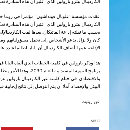
الكاردينال بيترو بارولين الذي اعتبر أن هذه المبادرة
عقدت مؤسسة “غلوبال فونداشون” مؤتمرا في روما خلال 
الكاردينال بيترو بارولين الذي اعتبر أن هذه المبادرة
بحسب ما نقلته إذاعة الفاتيكان. بعدها لفت الكاردينالإل
كان ولا يزال يدعو الأشخاص إلى تحمل مسؤولياتهم ومعال
الإذاعة عينها أضاف الكاردينال أن البابا لطالما شدد ع
هذا وذكر بارولين في كلمته الخطاب الذي ألقاه البابا 
برنامج التنمية المستد
والاقتصادي. في ختام كلمته عبر الكاردينال بارولين ع
البيئي والإقصاء، آملا أن يتم التوصل إلى نتائج إيجابية ف
عن زينيت
SHARE