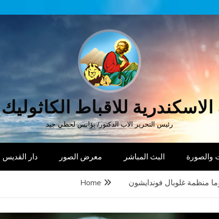
الاسكندرية للاقباط الكاثوليك
رئيس التحرير الاب الدكتور/ يؤانس لحظي جيد
 والصورة
البث المباشر
معرض الصور
دار القديس
وما منظمة غلوبال فوندايشون
Home