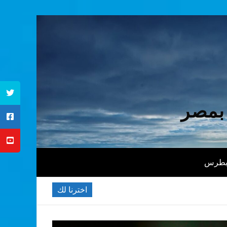
 بمصر
 بطرس
اخترنا لك