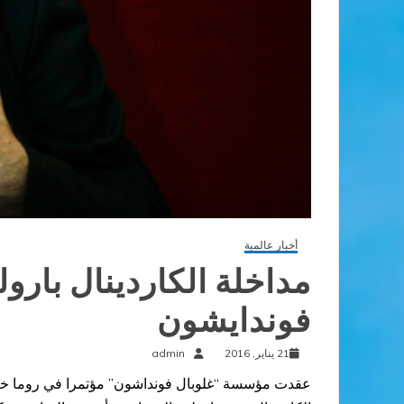
أخبار عالمية
مداخلة الكاردينال بارو
فوندايشون
21 يناير, 2016
admin
عقدت مؤسسة “غلوبال فونداشون” مؤتمرا في روما خلال 