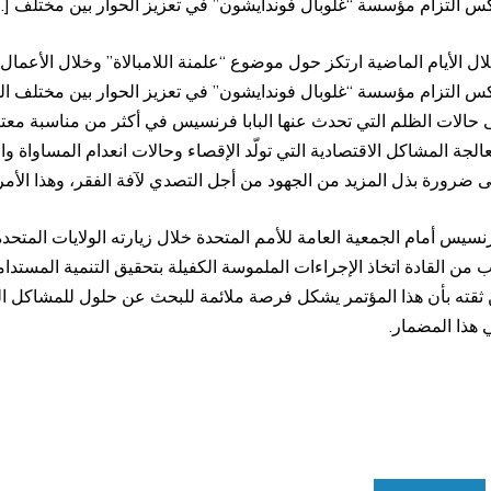
 تعكس التزام مؤسسة “غلوبال فوندايشون” في تعزيز الحوار بين مختلف […
الأيام الماضية ارتكز حول موضوع “علمنة اللامبالاة” وخلال الأعمال 
 تعكس التزام مؤسسة “غلوبال فوندايشون” في تعزيز الحوار بين مختلف ا
ى حالات الظلم التي تحدث عنها البابا فرنسيس في أكثر من مناسبة معتبرا 
جة المشاكل الاقتصادية التي تولّد الإقصاء وحالات انعدام المساواة و
لى ضرورة بذل المزيد من الجهود من أجل التصدي لآفة الفقر، وهذا الأمر 
فرنسيس أمام الجمعية العامة للأمم المتحدة خلال زيارته الولايات المت
امة للعام 2030، وهذا الأمر يتطلب من القادة اتخاذ الإجراءات الملموسة الكفيلة بتحقيق ال
ن ثقته بأن هذا المؤتمر يشكل فرصة ملائمة للبحث عن حلول للمشاكل الت
ي هذا المضمار.