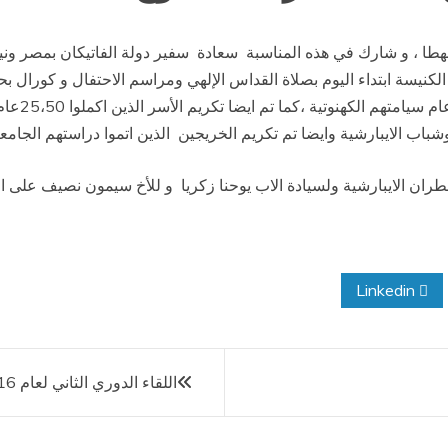
هطا ، و شارك في هذه المناسبة سعادة سفير دولة الفاتيكان بمصر ونياف
الكنيسة ابتداء اليوم بصلاة القداس الإلهي ومراسم الاحتفال و كورال بحر
الكهنة الذ
وشباب الايبارشية وايضا تم تكريم الخريجين الذين اتموا دراستهم الجامعي
ران الايبارشية ولسيادة الاب يوحنا زكريا و للأخ سيمون نصيف على افادت
Linkedin
اللقاء الدوري الثاني لعام 2016 لجمعية الشباب الكاثوليكي المصري ( فرع الصعيد )