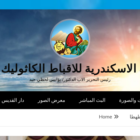
الاسكندرية للاقباط الكاثوليك
رئيس التحرير الاب الدكتور/ يؤانس لحظي جيد
 والصورة
البث المباشر
معرض الصور
دار القديس
طهطا
Home