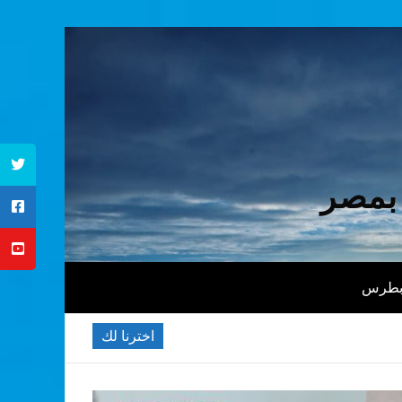
 بمصر
 بطرس
اخترنا لك