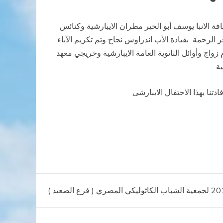
ة الانبا يوسف أبو الخير مطران الايبارشية وكنائس
 الرحمة بقيادة الأب اندراوس نجاح وتم تكريم الآباء
ين يحتفلوا باليوبيل الفضي بمناسبة مرور 25عام سيامتهم الكهنوتية ،كما تم ايضا تكريم الأسر الذين اكملوا 25،50عام زواج وأوائل الثانوية العامة الايبارشية وخريجي معهد
ة .
نا بهذا الاحتفال الايبارشى