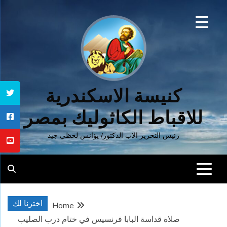
Ski
t
conten
كنيسة الاسكندرية
للاقباط الكاثوليك بمصر
رئيس التحرير الاب الدكتور/ يؤانس لحظي جيد
اخترنا لك
Home
صلاة قداسة البابا فرنسيس في ختام درب الصليب