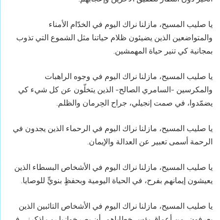
يا صليب المسيح، مازلنا ‏نراك اليوم في الخدّام الأمناء
والمتواضعين الذين يضيئون ظلام حياتنا مثل الشموع التي تذوب
بمجانية كي تنير حياة المهمشين.
يا صليب المسيح، مازلنا ‏نراك اليوم في وجوه الراهبات
والمكرسين -السامري الصالح- الذين يتخلّون عن كل شيء كي
يضمّدوا، في صمت إنجيلي، جراح الحِرمان والظلم.
يا صليب المسيح، مازلنا ‏نراك اليوم في الرحماء الذين يجدون في
الرحمة أسمى تعبير عن العدالة والإيمان.
يا صليب المسيح، مازلنا ‏نراك اليوم في الأشخاص البسطاء الذين
يعيشون إيمانهم بفرح، في الحياة اليومية وبحفظٍ بنويٍّ للوصايا.
يا صليب المسيح، مازلنا نراك اليوم في الأشخاص التائبين الذين
يعرفون، من أعماق بؤس خطاياهم، أن يصرخوا: يا رب اذكرني في