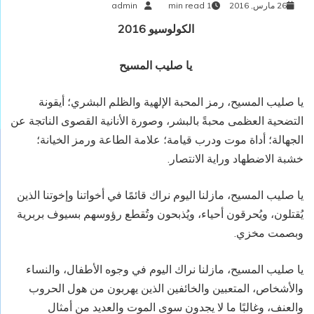
26 مارس, 2016
1 min read
admin
الكولوسيو 2016
يا صليب المسيح
يا صليب المسيح، رمز المحبة الإلهية والظلم البشري؛ أيقونة
التضحية العظمى محبةً بالبشر، وصورة الأنانية القصوى الناتجة عن
الجهالة؛ أداة موت ودرب قيامة؛ علامة الطاعة ورمز الخيانة؛
خشبة الاضطهاد وراية الانتصار.
يا صليب المسيح، مازلنا اليوم نراك قائمًا في أخواتنا وإخوتنا الذين
يُقتلون، ويُحرقون أحياء، ويُذبحون وتُقطع رؤوسهم بسيوف بربرية
وبصمت مخزي.
يا صليب المسيح، مازلنا نراك اليوم في وجوه الأطفال، والنساء
والأشخاص، المتعبين والخائفين الذين يهربون من هول الحروب
والعنف، وغالبًا ما لا يجدون سوى الموت والعديد من أمثال