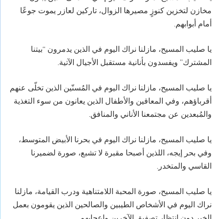
مخازن لتخزين كنوزٍ مصيرها الزوال، تاركين لعازر يموت جوعًا
أمام أبوابهم.
يا صليب المسيح، مازلنا نراك اليوم في الذين يدمرون “بيتنا
المشترك” ويفسدون بأنانية مستقبل الأجيال الآتية.
يا صليب المسيح، مازلنا ‏نراك اليوم في المُسنّين الذين تخلّى عنهم
أقرباؤهم، وفي المعاقين والأطفال الذين يعانون من سوء التغذية
والمُبعدين عن مجتمعنا الأناني والمنافق.
يا صليب المسيح، مازلنا ‏نراك اليوم في بحرنا الأبيض المتوسط،
وفي بحر إيجه، اللذين أصبحا مقبرة لا تشبع، صورة لضميرنا
القاسي والمتخدر.
يا صليب المسيح، صورة المحبة اللامتناهية ودرب القيامة، مازلنا
‏نراك اليوم في الأشخاص الطيبين والصالحين الذين يقومون بعمل
الخير دون انتظار تصفيق الآخرين وإعجابهم.