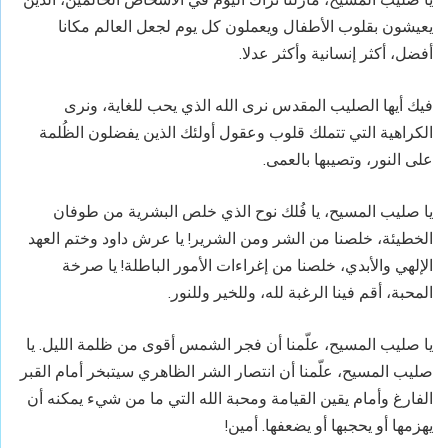
يعيشون بقلوب الأطفال ويعملون كل يوم لجعل العالم مكانا
أفضل، أكثر إنسانية وأكثر عدلا.
فيك أيها الصليب المقدس نرى الله الذي يحب للغاية، ونرى
الكراهية التي تتملك قلوب وعقول أولئك الذين يفضلون الظُلمة
على النور، وتصيبها بالعمى.
يا صليب المسيح، يا فُلك نوح الذي خلص البشرية من طوفان
الخطيئة، خلصنا من الشر ومن الشرير! يا عرش داود وختم العهد
الإلهي والأبدي، خلصنا من إغراءات الأمور الباطلة! يا صرخة
المحبة، أقم فينا الرغبة لله، وللخير وللنور.
يا صليب المسيح، علّمنا أن فجر الشمس أقوى من ظلمة الليل. يا
صليب المسيح، علّمنا أن انتصار الشر الظاهري سيتبخر أمام القبر
الفارغ وأمام يقين القيامة ومحبة الله التي ما من شيء يمكنه أن
يهزمها أو يحجبها أو يضعفها. أمين!