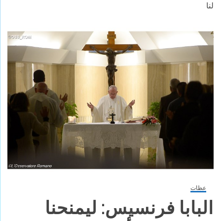
لنا
عظات
البابا فرنسيس: ليمنحنا