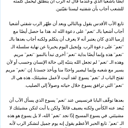
أيضًا بأشعيا الذي وعندما قال له الرب أن ينطلق ليحمل كلمته
للشعب أجاب بأن شفتيه ليستا نقيّتين.
تابع الأب الأقدس يقول وبالتالي وبعد أن طهّر الرب شفتي أشعيا
أجاب أشعيا بالـ “نعم” على دعوة الله له. هذا ما حصل أيضًا مع
إرميا الذي كان يعتبر أنه لا يعرف أن يتكلم ولكنه أجاب بعدها بالـ
“نعم” على دعوة الرب. وإنجيل اليوم يخبرنا عن نهاية سلسلة الـ
“نعم” هذه وإنما أيضًا بداية “نعم” أخرى تبدأ بالنمو: “نعم” مريم.
وهذه الـ “نعم” لم تجعل الله يتنبّه إلى حالة الإنسان وحسب أو لأن
يسير مع شعبه وإنما ليصير واحدًا منا ويأخذ جسدنا. إن “نعم” مريم
تفتح الباب لـ “نعم” يسوع: لقد أتيت لأعمل مشيئتك، هذه هي الـ
“نعم” التي ترافق يسوع خلال حياته وصولاً إلى الصليب.
بعدها توقّف البابا فرنسيس عند “نعم” يسوع الذي يسأل الآب أن
يُبعد عنه الكأس ولكنه يضيف قائلاً: ولكن يا أبت لتكن مشيئتك لا
مشيئتي. في يسوع المسيح إذًا نجد “نعم” الله، لا بل يسوع هو هذه
الـ “نعم”. تابع الحبر الأعظم يقول إنه يوم جميل لنشكر الرب لأنه