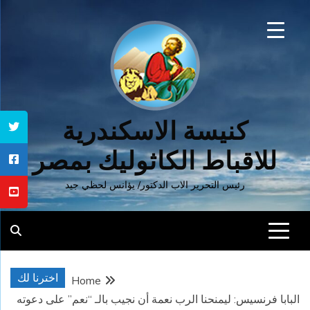
Ski
t
conten
كنيسة الاسكندرية
للاقباط الكاثوليك بمصر
رئيس التحرير الاب الدكتور/ يؤانس لحظي جيد
اخترنا لك
Home
البابا فرنسيس: ليمنحنا الرب نعمة أن نجيب بالـ “نعم” على دعوته