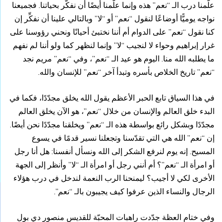
علّمنا درب الـ “نعم” هذه وإنما علّمنا أيضًا أن نفكّر بحياتنا. فجميعنا
نواجه يوميًّا أوضاعًا لنقول “نعم” أو “لا” وبالتالي علينا أن نفكِّر إن
كنا نقول “نعم” على الدوام أم أننا نختبئ أحيانًا ونحني رؤوسنا على
غرار إبراهيم وحواء لا لنجيب “لا” وإنما لنظهر كما ولو أننا لم نفهم
ما يطلبه الله منا. اليوم هو عيد الـ “نعم”، وفي “نعم” مريم نجد
“نعم” تاريخ الخلاص بأسره وتبدأ آخر “نعم” للإنسان والله.
في هذا السياق تابع الحبر الأعظم يقول الله يخلق مجدّدًا، فكما في
البدء خلق العالم والإنسان من خلال “نعم”، هو الآن يخلق العالم
مجدّدًا وبشكل رائع بواسطة هذه الـ “نعم” ويخلقنا مجدّدًا نحن أيضًا.
إن “نعم” الله هي التي تقدّسنا وتجعلنا نسير قدمًا في يسوع
المسيح. إنه يوم لنرفع الشكر إلى الله ونسأل أنفسنا: هل أنا رجل
أو امرأة الـ “نعم”؟ أم أنني رجل أو امرأة الـ “لا” وأنظر إلى الجهة
الأخرى لكي لا أجيب؟ ليمنحنا الرب النعمة لندخل في درب هؤلاء
الرجال والنساء الذين عرفوا كيف يجيبون بالـ “نعم”.
وفي ختام العظة جدّدت راهبات المحبّة للقديس منصور دي بول