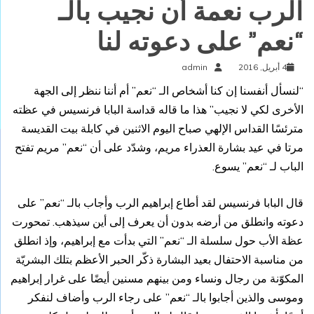
الرب نعمة أن نجيب بالـ
“نعم” على دعوته لنا
4 أبريل, 2016
admin
“لنسأل أنفسنا إن كنا أشخاص الـ “نعم” أم أننا ننظر إلى الجهة
الأخرى لكي لا نجيب” هذا ما قاله قداسة البابا فرنسيس في عظته
مترئسًا القداس الإلهي صباح اليوم الاثنين في كابلة بيت القديسة
مرتا في عيد بشارة العذراء مريم، وشدّد على أن “نعم” مريم تفتح
الباب لـ “نعم” يسوع.
قال البابا فرنسيس لقد أطاع إبراهيم الرب وأجاب بالـ “نعم” على
دعوته وانطلق من أرضه بدون أن يعرف إلى أين سيذهب. تمحورت
عظة الأب حول سلسلة الـ “نعم” التي بدأت مع إبراهيم، وإذ انطلق
من مناسبة الاحتفال بعيد البشارة ذكّر الحبر الأعظم بتلك البشريّة
المكوّنة من رجال ونساء ومن بينهم مسنين أيضًا على غرار إبراهيم
وموسى والذين أجابوا بالـ “نعم” على رجاء الرب وأضاف لنفكر