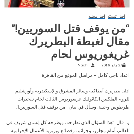
أخبار كنسيّة
أخبار محلية
“من يوقف قتل السوريين!”
مقال لغبطة البطريرك
غريغوريوس لحام
27 مايو, 2016
Naghi
اعداد ناجى كامل – مراسل الموقع من القاهرة
ادان بطريرك أنطاكية وسائر المشرق والإسكندرية وأورشليم
للروم الملكيين الكاثوليك غريغوريوس الثالث لحام تفجيرات
طرطوس وجبلة. وسأل في بيان “من يوقف قتل السوريين!”.
و
…
قال: “هذا السؤال الذي نطرحه، ويطرحه كل إنسان شريف في
العالم، أمام مجازر، وجرائم، وفظائع وبربرية الأعمال الإجرامية