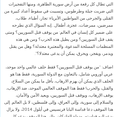
التي تطال كل رقعة من أرض سورية الطاهرة، ومنها التفجيرات
التي ضربت جبلة وطرطوس، وتسببت في سقوط أعداد كبيرة من
القتلى والجرحى من المواطنين الأبرياء: تجار، أطباء، طلاب،
ممرضين، ممرضات، عجزة، أطفال…إنه السؤال الذي نطرحه
على ضمير كل إنسان في العالم: من يوقف قتل السوريين؟ ومتى
يقف قتل السوريين؟ ومن يطيل هذه الحرب؟ ومن هي هذه
المنظمات المسلحة المدعوة، والمعتبرة معتدلة؟ وهل من يقتل
ويدمر، ويفجر، ويحرق، يمكن أن يدعى معتدلا؟”.
اضاف: “من يوقف قتل السوريين؟ فقط حلف عالمي واحد موحد،
عربي أوروبي شامل، بالتعاون مع الدولة السورية، فقط هذا هو
الحلف الذي يمكن أن يهزم الارهاب، بأقل ما يمكن من السلاح،
والقتل، والحرب! فقط هذا الموقف العالمي الموحد، ضد الإرهاب،
يوقف الإرهاب، ويوقف قتل السوريين، ويعيد الأمن والأمان،
والسلام إلى سورية، وإلى العراق، وإلى فلسطين، لا بل العالم. إلى
هذا الموقف دعا قداسة البابا فرنسيس في أيلول 2014، ولا يزال
يدعو إليه قداسته، ودولة الفاتيكان. وإلى هذا الموقف يدعو كل