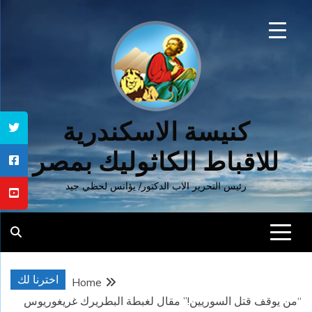
Ski
t
conten
كنيسة الاسكندرية
للاقباط الكاثوليك بمصر
رئيس التحرير الاب الدكتور/ يؤانس لحظي جيد
اخترنا لك
Home
“من يوقف قتل السوريين!” مقال لغبطة البطريرك غريغوريوس