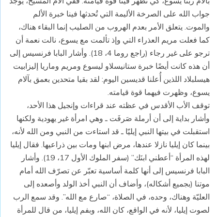
بآلام ربّنا يسوع، كي تظهر فينا قوة قيامته. ففي آلام المسيح، يوجد
جواب الله على الصرخة الأليمة التي تُحدثها فينا خبرة الألم
والموت. يتعلق الأمر بعدم الهروب من الصليب إنما البقاء هناك،
كما فعلت مريم العذراء التي وإذ تألمت مع يسوع، نالت نعمة أن
ترجو على غير رجاء (راجع روما 4، 18). وأشار البابا فرنسيس إلى
أن هذه كانت أيضًا خبرة ستانيسلاو ليسوع ومريم وماريا إليزابيت
هيسلبلاد اللذين أُعلنا قديسين اليوم: لقد بقيا متحدين بعمق بآلام
يسوع، وظهرت فيهما قوة قيامته.
توقف الأب الأقدس في عظته عند قراءات وإنجيل هذا الأحد،
وأشار بداية إلى أن أرملة صَرفَت ـ وهي امرأة غير يهودية ولكنها
استقبلت في بيتها النبي إيليّا ـ قد استاءت من النبي ومن الله لأنه،
بينما كان إيليا نازلا عندها، مرض ابنها ومات بين ذراعيها. فقال إيليا
لهذه المرأة “أعطني ابنَك” (سفر الملوك الأول 17، 19). وأشار
البابا فرنسيس إلى أنها كلمة أساسية تعبّر عن تصرّف الله أمام
موتنا (بجميع أشكاله)، وأضاف أن النبي أخذ الولد وأصعده إلى
العليّة وهناك، وحده، في الصلاة، “صارع مع الله”. وقد سمع الرب
لصوت إيليا، لأنه في الواقع، كان الله، وبفم إيليا، من قال للمرأة