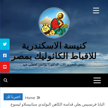
Ski
t
conten
كنيسة الاسكندرية
للاقباط الكاثوليك بمصر
رئيس التحرير الاب الدكتور/ يؤانس لحظي جيد
اخترنا لك
Home
البابا فرنسيس يعلن قداسة الكاهن البولندي ستانيسلاو ليسوع