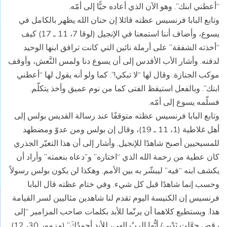
“أعطني ابنك”. وهو الآن الذي أعاده حيًّا إلى أمّه.
وتابع البابا فرنسيس عظته قائلا إن حنان الله يظهر بالكامل في
يسوع، وأضاف أننا استمعنا في الإنجيل (لوقا 7، 11 ـ 17) كيف
“أخذته الشفقة” على أرملة نائين التي كانت ترافق ابنها الوحيد
لدفنه. وأشار الأب الأقدس إلى أن يسوع دنا ولمس النَّعش، وأوقف
موكب الجنازة. وقال لها “لا تبكي!”. كما ولو أنه يقول لها “أعطني
ابنك”. وبالفعل استيقظ الفتى كما من نوم عميق وأخذ يتكلّم.
فسلّمه يسوع إلى أمّه.
وتابع البابا فرنسيس عظته متوقفًا عند رسالة القديس بولس إلى
أهل غلاطية (1، 11 ـ 19)، وقال إن بولس ومن عدوّ ومضطهد
للمسيحيين أصبح شاهدًا للإنجيل. وأشار إلى أن هذا التغيّر الجذري
كان عطية من رحمة الله الذي “اختاره” و”دعاه بنعمته” وأراد أن
يكشف ابنه “فيه” ليبشّر به بين الأمم. وهكذا لن يكون بولس رسولاً
وحسب إنما شاهدًا قبل كل شيء. وفي ختام عظته قال البابا
فرنسيس إن الكنيسة اليوم تقدم لنا شاهدين مثاليين لسر القيامة
هذا. ويستطيع كلاهما أن يرنّما للأبد بكلمات صاحب المزامير “إلى
رقصٍ حوَّلت نَدْبي/ أيُّها الربُ إلهي، للأبدِ أحمدُكَ” (مزمور 30، 12)