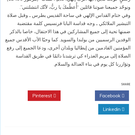
ونوحّد جميعنا صوتنا قائلين “أُعظّمكَ يا ربُّ، لأنّك انتشلتني”.
وفي ختام القداس الإلهي في ساحة القديس بطرس ـ وقبل صلاة
التبشير الملائكي ـ وجه قداسة البابا فرنسيس كلمة مقتضبة
ضمنها تحية إلى جميع المشاركين في هذا الاحتفال، خاصا بالذكر
الوفدين الرسميين من بولندا والسويد. كما وحيّا الأب الأقدس جميع
المؤمنين القادمين من إيطاليا وبلدان أخرى، ودعا الجميع إلى رفع
الصلاة إلى مريم العذراء كي ترشدنا دائمًا في طريق القداسة
وتؤازرنا كل يوم في بناء العدالة والسلام.
SHARE
Pinterest
Twitter
Facebook
Linkedin