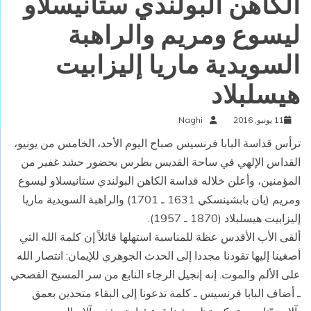
الكاهن البولندي ستانيسلاو
ليسوع ومريم والراهبة
السويدية ماريا إليزابيت
هيسلبلاد
11 يونيو, 2016
Naghi
ترأس قداسة البابا فرنسيس صباح اليوم الأحد، الخامس من يونيو،
القداس الإلهي في ساحة القديس بطرس بحضور حشد غفير من
المؤمنين، وأعلن خلاله قداسة الكاهن البولندي ستانيسلاو ليسوع
ومريم (يان بابشينسكي 1631 ـ 1701) والراهبة السويدية ماريا
إليزابيت هيسلبلاد (1870 ـ 1957).
ألقى الأب الأقدس عظة للمناسبة استهلها قائلاً إن كلمة الله التي
أصغينا إليها تقودنا مجددا إلى الحدث الجوهري للإيمان: انتصار الله
على الألم والموت. إنه إنجيل الرجاء النابع من سر المسيح الفصحي
ـ أضاف البابا فرنسيس ـ كلمة تدعونا إلى البقاء متحدين بعمق