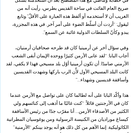
في خطابه وماضيّ مع هذا المصطلح بعد أن استخدمته بشكل
صريح العام الفائت في ساحة القديس بطرس، رأيت أنه من
الغريب أن لا أستخدمه أو ألفظ هذه العبارة على الأقلّ”.وتابع
ليقول: “أردت أن أسلّط الضوء على أمر آخر. في هذه المجزرة،
يبدو وكأنّ السلطات الدولية غائبة عن السمع”.
وفي سؤال آخر عن أرمينيا كان قد طرحه صحافيان أرمنيان،
أجاب البابا: “لقد عانى الأرمن كثيرًا ووحده الإيمان أبقى الشعب
الأرمني صامدًا. أن تكون أرمينيا أوّل بلد مسيحي فهذا لا يكفي، لقد
كانت البلد المسيحي الأول لأّن الرب باركها وشهدت القديسين
وأساقفة قديسين وشهداء…”
هذا وأكّد البابا على أنه لطالما كان على تواصل مع الأرمن عندما
كان في الأرجنتين قائلاً: “كنت غالبًا ما أذهب إلى كنائسهم ولي
الكثير من الأصدقاء الأرمن… أنا مقرّب جدًا من رئيس الأساقفة
كيساغ موراديان من الكنيسة الرسولية ومن يوغوسيان المطرانية
الكاثوليكية. إنما الأهم من كل ذلك هو أنه يوجد بينكم “الأرمنية”