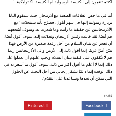
أكنتم تنتمون إلى الكنيسة الرسولية أم الكنيسة الكاثوليكية…”
أما في ما خص العلاقات الصعبة مع أذربيجان حيث سيقوم البابا
بزيارة رسولية إليها في شهر أيلول، فصرّح بأنه سيتحدّث “مع
الأذربيجانيين عن حقيقة ما رأيت وما شعرت به. وسوف أشجعهم
هم أيضًا. لقد قابلت رئيس أذربيجان وتحدّثت إليه. سوف أقول أيضًا:
أن نعجز عن بنيان السلام من أجل رقعة صغيرة من الأرض فهذا
يبيّن أمرًا غريبًا. إنما أقول ذلك إلى الأرمن وإلى الأذربيجانيين ربما
هم لا يتّفقون على كيفية بنيان السلام ويجب عليهم أن يعملوا على
ذلك. إنما لا أعلم ما أقول أكثر من ذلك. سوف أقول ما أشعر به في
ذلك الوقت إنما دائمًا بشكل إيجابي من أجل البحث عن الحلول
التي يمكن أن نجدها وتساعدنا على التقدّم”.
SHARE
Pinterest
Twitter
Facebook