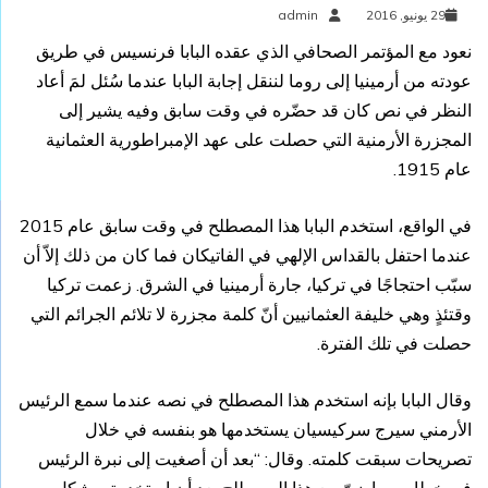
29 يونيو, 2016
admin
نعود مع المؤتمر الصحافي الذي عقده البابا فرنسيس في طريق
عودته من أرمينيا إلى روما لننقل إجابة البابا عندما سُئل لمَ أعاد
النظر في نص كان قد حضّره في وقت سابق وفيه يشير إلى
المجزرة الأرمنية التي حصلت على عهد الإمبراطورية العثمانية
عام 1915.
في الواقع، استخدم البابا هذا المصطلح في وقت سابق عام 2015
عندما احتفل بالقداس الإلهي في الفاتيكان فما كان من ذلك إلاّ أن
سبّب احتجاجًا في تركيا، جارة أرمينيا في الشرق. زعمت تركيا
وقتئذٍ وهي خليفة العثمانيين أنّ كلمة مجزرة لا تلائم الجرائم التي
حصلت في تلك الفترة.
وقال البابا بإنه استخدم هذا المصطلح في نصه عندما سمع الرئيس
الأرمني سيرج سركيسيان يستخدمها هو بنفسه في خلال
تصريحات سبقت كلمته. وقال: “بعد أن أصغيت إلى نبرة الرئيس