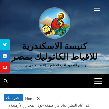
Ski
t
conten
كنيسة الاسكندرية
للاقباط الكاثوليك بمصر
رئيس التحرير الاب الدكتور/ يؤانس لحظي جيد
اخترنا لك
Home
لمَ أعاد النظر البابا في كلمته حول المجازر الأرمنية؟