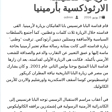
الارثوذكسية بأرمينيا
29 يونيو, 2016
admin
قام قداسة البابا فرنسيس بابا الفاتيكان بزيارة لأرمينيا.. القى
قداسته خلال الزيارة ثلاث كلمات وعظتين، كما أجتمع بالسلطات
السياسية والأساقفة وممثلين دينيين أرثوذكس.. ترقبت “وطنى”
زيارة قداسته التى كانت بمثابة رسالة سلام تعتبر أرمينيا بحاجة
ماسة إليها و عمق التعبير عن التقارب والدعم والصداقة للشعب
الأرمني بأكمله.. فكانت هى الزيارة الأولى لقداسته، بعد ان زارها
قداسة البابا المتنيح يوحنا بولس الثاني عام 2001.. و كان يشارك
من مصر في زيارة البابا التاريخية نيافة المطران كريكور
اوغسطينوس كوسا أسقف الاسكندرية واورشليم والاردن للأرمن
الكاثوليك.
في أعقاب مراسم الاستقبال الرسمي توجه البابا فرنسيس إلى
الكاتدرائية الأرمنية الرسولية في إشمئدزين يرافقه الكاثوليكوس