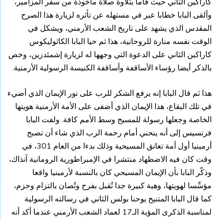
كاراكين الثاني حيث قاما بتلاوة صلاة مأخوذة من سفر المزامير،
وألقى البابا خطابا عبر في مستهله عن تأثره لزيارة هذا الصرح
المقدس الذي يشهد على تاريخ الشعب الأرمني، ويشكل في
الوقت نفسه منارة للروحانية، هذا ثم حيا البابا الكاثوليكوس
كاراكين الثاني على الدعوة التي وجهها له لزيارة إشمئدزين، وخص
بالذكر أيضا رؤساء الأساقفة وأساقفة الكنيسة الرسولية الأرمنية.
هذا ثم قال البابا إنه يرفع الشكر للرب على نور الإيمان الذي أضيء
في تلك البقاع، هذا الإيمان الذي أضفى على الأمة الأرمنية هويتها
الخاصة وجعلها رسولة للمسيح وسط الأمم كافة. ولفت البابا
فرنسيس إلى أنه ينحني أمام رحمة الرب الذي شاء أن تصبح
أرمينيا أول أمة تعانق المسيحية وذلك بدءا من العام 301، في
وقت كان فيه الاضطهاد منتشرا في الإمبراطورية الرومانية آنذاك،
وذكّر البابا بأن الإيمان المسيحي كان بالنسبة لأرمينيا واقعا
مؤسِّسا لهويتها، وهبة كبيرة جدا تُقبل بفرح وتُصان بالتزام وحزم،
كما قال البابا المتنيح يوحنا بولس الثاني في رسالته الرسولية
لمناسبة الذكرى المؤية الـ17 لعماد الشعب الأرمني عندما أكد أنه