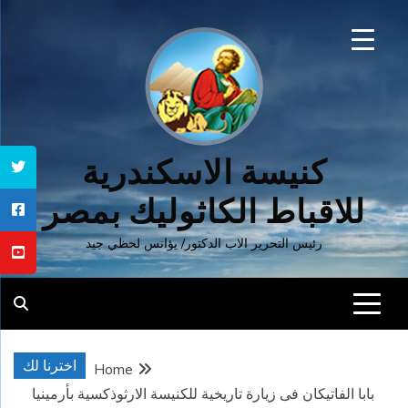
Ski
t
conten
كنيسة الاسكندرية
للاقباط الكاثوليك بمصر
رئيس التحرير الاب الدكتور/ يؤانس لحظي جيد
اخترنا لك
Home
بابا الفاتيكان فى زيارة تاريخية للكنيسة الارثوذكسية بأرمينيا