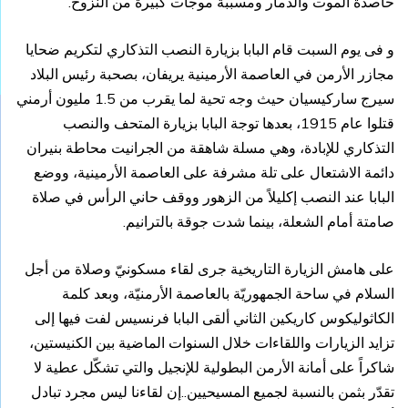
حاصدة الموت والدمار ومسببة موجات كبيرة من النزوح.
و فى يوم السبت قام البابا بزيارة النصب التذكاري لتكريم ضحايا
مجازر الأرمن في العاصمة الأرمينية يريفان، بصحبة رئيس البلاد
سيرج ساركيسيان حيث وجه تحية لما يقرب من 1.5 مليون أرمني
قتلوا عام 1915، بعدها توجة البابا بزيارة المتحف والنصب
التذكاري للإبادة، وهي مسلة شاهقة من الجرانيت محاطة بنيران
دائمة الاشتعال على تلة مشرفة على العاصمة الأرمينية، ووضع
البابا عند النصب إكليلاً من الزهور ووقف حاني الرأس في صلاة
صامتة أمام الشعلة، بينما شدت جوقة بالترانيم.
على هامش الزيارة التاريخية جرى لقاء مسكونيّ وصلاة من أجل
السلام في ساحة الجمهوريّة بالعاصمة الأرمنيّة، وبعد كلمة
الكاثوليكوس كاريكين الثاني ألقى البابا فرنسيس لفت فيها إلى
تزايد الزيارات واللقاءات خلال السنوات الماضية بين الكنيستين،
شاكراً على أمانة الأرمن البطولية للإنجيل والتي تشكّل عطية لا
تقدّر بثمن بالنسبة لجميع المسيحيين..إن لقاءنا ليس مجرد تبادل