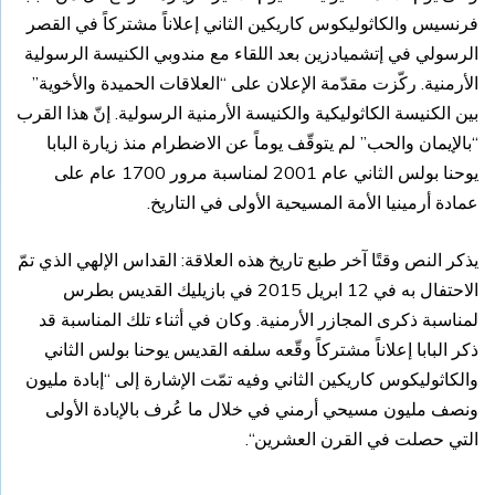
فرنسيس والكاثوليكوس كاريكين الثاني إعلاناً مشتركاً في القصر
الرسولي في إتشميادزين بعد اللقاء مع مندوبي الكنيسة الرسولية
الأرمنية. ركّزت مقدّمة الإعلان على “العلاقات الحميدة والأخوية”
بين الكنيسة الكاثوليكية والكنيسة الأرمنية الرسولية. إنّ هذا القرب
“بالإيمان والحب” لم يتوقّف يوماً عن الاضطرام منذ زيارة البابا
يوحنا بولس الثاني عام 2001 لمناسبة مرور 1700 عام على
عمادة أرمينيا الأمة المسيحية الأولى في التاريخ.
يذكر النص وقتًا آخر طبع تاريخ هذه العلاقة: القداس الإلهي الذي تمّ
الاحتفال به في 12 ابريل 2015 في بازيليك القديس بطرس
لمناسبة ذكرى المجازر الأرمنية. وكان في أثناء تلك المناسبة قد
ذكر البابا إعلاناً مشتركاً وقّعه سلفه القديس يوحنا بولس الثاني
والكاثوليكوس كاريكين الثاني وفيه تمّت الإشارة إلى “إبادة مليون
ونصف مليون مسيحي أرمني في خلال ما عُرف بالإبادة الأولى
التي حصلت في القرن العشرين“.