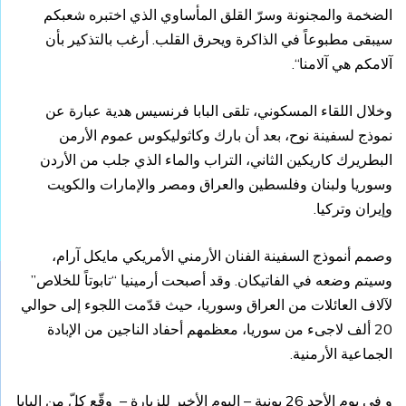
الضخمة والمجنونة وسرّ القلق المأساوي الذي اختبره شعبكم
سيبقى مطبوعاً في الذاكرة ويحرق القلب. أرغب بالتذكير بأن
آلامكم هي آلامنا“.
وخلال اللقاء المسكوني، تلقى البابا فرنسيس هدية عبارة عن
نموذج لسفينة نوح، بعد أن بارك وكاثوليكوس عموم الأرمن
البطريرك كاريكين الثاني، التراب والماء الذي جلب من الأردن
وسوريا ولبنان وفلسطين والعراق ومصر والإمارات والكويت
وإيران وتركيا.
وصمم أنموذج السفينة الفنان الأرمني الأمريكي مايكل آرام،
وسيتم وضعه في الفاتيكان. وقد أصبحت أرمينيا “تابوتاً للخلاص”
لآلاف العائلات من العراق وسوريا، حيث قدّمت اللجوء إلى حوالي
20 ألف لاجىء من سوريا، معظمهم أحفاد الناجين من الإبادة
الجماعية الأرمنية.
و فى يوم الأحد 26 يونية – اليوم الأخير للزيارة – وقّع كلّ من البابا