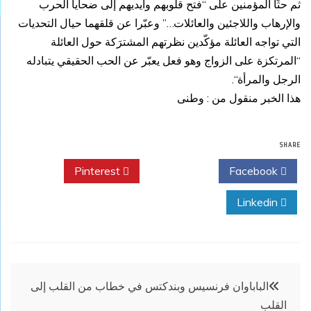
ثم حثّا المؤمنين على “فتح قلوبهم وأيديهم إلى ضحايا الحرب
والإرهاب واللاجئين والعائلات…” وعبّرا عن قلقهما حيال التحديات
التي تواجه العائلة مؤكّدين نظرتهم المشترَكة حول العائلة
“المرتكزة على الزواج وهو فعل يعبّر عن الحب الحقيقي يتبادله
الرجل والمرأة“.
هذا الخبر منقول من : وطنى
SHARE
Pinterest
Twitter
Facebook
Linkedin
تصفّح
الباباوان فرنسيس وبندكتس في خطاب من القلب إلى
القلب