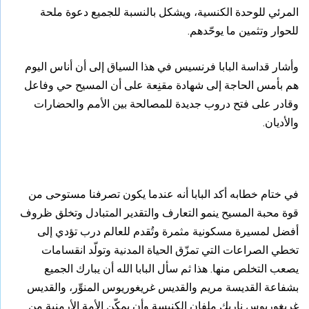
المرئي للوحدة الكنسية، ويشكل بالنسبة للجميع دعوة ملحة
للحوار وتثمين ما يوحّدهم.
وأشار قداسة البابا فرنسيس في هذا السياق إلى أن أناس اليوم
هم بأمس الحاجة إلى شهادة مقنِعة على أن المسيح حي وفاعل
وقادر على فتح دروب جديدة للمصالحة بين الأمم والحضارات
والأديان.
في ختام خطابه أكد البابا أنه عندما يكون تصرفنا مستوحى من
قوة محبة المسيح ينمو التعارف والتقدير المتبادل وتخلق ظروف
أفضل لمسيرة مسكونية مثمرة وتُقدم للعالم درب تؤدي إلى
تخطي الصراعات التي تمزّق الحياة المدنية وتولّد انقسامات
يصعب التخلص منها. هذا ثم سأل البابا الله أن يبارك الجميع
بشفاعة القديسة مريم والقديس غريغوريوس المنوِّر، والقديس
غريغوريوس ناريك ملفان الكنيسة وأن يمكّن الأمة الأرمنية من