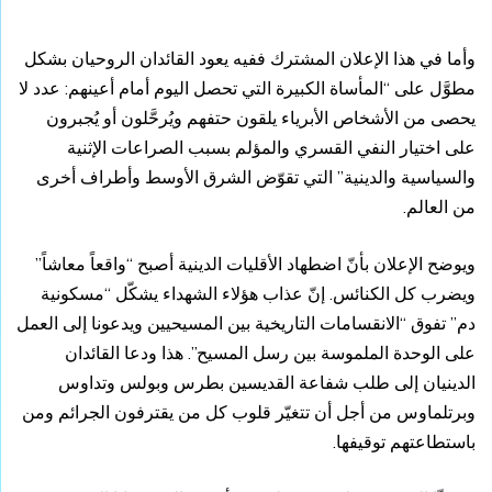
وأما في هذا الإعلان المشترك ففيه يعود القائدان الروحيان بشكل
مطوَّل على “المأساة الكبيرة التي تحصل اليوم أمام أعينهم: عدد لا
يحصى من الأشخاص الأبرياء يلقون حتفهم ويُرحَّلون أو يُجبرون
على اختيار النفي القسري والمؤلم بسبب الصراعات الإثنية
والسياسية والدينية” التي تقوّض الشرق الأوسط وأطراف أخرى
من العالم.
ويوضح الإعلان بأنّ اضطهاد الأقليات الدينية أصبح “واقعاً معاشاً”
ويضرب كل الكنائس. إنّ عذاب هؤلاء الشهداء يشكّل “مسكونية
دم” تفوق “الانقسامات التاريخية بين المسيحيين ويدعونا إلى العمل
على الوحدة الملموسة بين رسل المسيح”. هذا ودعا القائدان
الدينيان إلى طلب شفاعة القديسين بطرس وبولس وتداوس
وبرتلماوس من أجل أن تتغيّر قلوب كل من يقترفون الجرائم ومن
باستطاعتهم توقيفها.