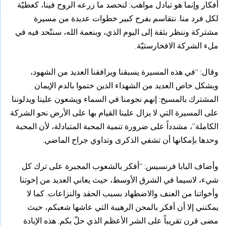
أفكار وإنما هو تبادل مواهب: لنحصد ما زرعه الروح فينا، كعطيّة
لكل فرد منا. نتقاسم بفرح كبير خطوات عديدة من مسيرة
مشتركة وننظر بثقة إلى اليوم الذي، وبنعمة الله، سنتّحد فيه في
ملء الشركة الافخارستيّة.
وقال: “في هذه المسيرة يسبقنا ويرافقنا العديد من الشهود،
وبشكل خاص العديد من الشهداء الذين ختموا بالدم الإيمان
المشترك بالمسيح: إنهم نجومنا في السماء ويشعون علينا ويدلوننا
على المسيرة التي لا يزال علينا القيام بها على الأرض نحو الشركة
الكاملة”، مشدداً على ضرورة تنمية المحبة المتبادلة، لأن المحبة
وحدها بإمكانها أن تشفي الذكرى وتداوي جراح الماضي.
وأضاف البابا فرنسيس: “أفكر بالشعوب المجبرة على ترك كل
شيء، لاسيما في الشرق الأوسط، حيث يعاني العديد من إخوتنا
وأخواتنا من العنف والاضطهاد بسبب الحقد والنزاعات. كما لا
يمكنني إلا أن أفكر بالمحن الرهيبة التي عاشها شعبكم، حيث
مضى قرن تقريباً على الشر الأعظم الذي حلّ بكم. هذه الإبادة