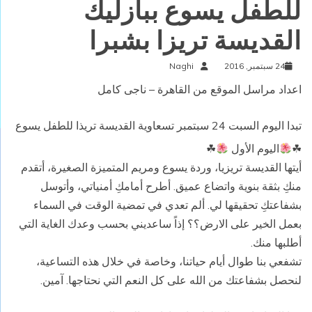
للطفل يسوع ببازليك
القديسة تريزا بشبرا
24 سبتمبر, 2016
Naghi
اعداد مراسل الموقع من القاهرة – ناجى كامل
تبدا اليوم السبت 24 سبتمبر تسعاوية القديسة تريذا للطفل يسوع
☘
اليوم الأول
☘
أيتها القديسة تريزيا، وردة يسوع ومريم المتميزة الصغيرة، أتقدم
منكِ بثقة بنوية واتضاع عميق. أطرح أمامكِ أمنياتي، وأتوسل
بشفاعتكِ تحقيقها لي. ألم تعدي في تمضية الوقت في السماء
بعمل الخير على الارض؟؟ إذاً ساعديني بحسب وعدك الغاية التي
أطلبها منك.
تشفعي بنا طوال أيام حياتنا، وخاصة في خلال هذه التساعية،
لنحصل بشفاعتك من الله على كل النعم التي نحتاجها. آمين.