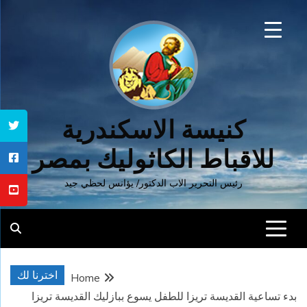
Ski
t
conten
كنيسة الاسكندرية
للاقباط الكاثوليك بمصر
رئيس التحرير الاب الدكتور/ يؤانس لحظي جيد
اخترنا لك
Home
بدء تساعية القديسة تريزا للطفل يسوع ببازليك القديسة تريزا