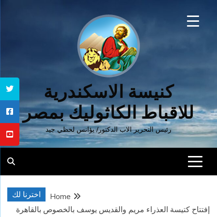
Ski
t
conten
كنيسة الاسكندرية
للاقباط الكاثوليك بمصر
رئيس التحرير الاب الدكتور/ يؤانس لحظي جيد
اخترنا لك
Home
إفتتاح كتيسة العذراء مريم والقديس يوسف بالخصوص بالقاهرة