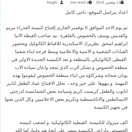
11 نوفمبر, 2016
1 min read
Naghi
اعداد مراسل الموقع- ناجى كامل
تم يوم الاحد الموافق 6 نوفمبر الجارى إفتتاح كتيسة العذراء مريم
والقديس يوسف بالخصوص بالقاهرة : بيد صاحب الغبطة الانبا
ابراهيم اسحق بطريرك الاسكندرية للاقباط الكاثوليك وبحضور
القيادات الشعبية و الامنية والاعلامية وسط فرحة ابناء شعبنا
القبطى الكاثوليكي بالمنطقة و تعد الكنيسة الجديدة الاولي في
منطقة الخصوص و نشكر الرب الذي تمجد واعان سيادة الاب
يونان شحاته وشركاؤه من ابناء منطقة الخصوص ليقوموا بهذه
المهمة و ينهوها على خير وجه ، تخلل الافتتاح عماد الطفل ابادير
ابانوب والطفل كريست كريم وسيامة بعض الشمامسة لدرجتي
الابسالطس والاناغنسطية وتكريم بعض الاعلاميين وكل الذين تعبوا
في تجهيز الكنيسة.
الف مبروك للكنيسة القبطية الكاثوليكية و لشعب كنيسة
الخصوص ولراعى الكنيسة بمصر على انجازهم وليباركها الله